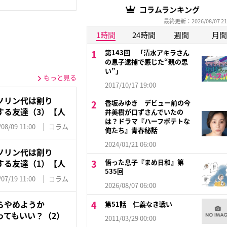
コラムランキング
最終更新：2026/08/07 21
1時間
24時間
週間
月間
第143回 「清水アキラさん
の息子逮捕で感じた“親の思
い”」
もっと見る
2017/10/17 19:00
ソリン代は割り
香坂みゆき デビュー前の今
する友達（3）【人
井美樹が口ずさんでいたの
は？ドラマ『ハーフポテトな
/08/09 11:00
コラム
俺たち』青春秘話
2024/01/21 06:00
ソリン代は割り
悟った息子『まめ日和』第
する友達（1）【人
535回
/07/19 11:00
コラム
2026/08/07 06:00
らやめようか
第51話 仁義なき戦い
ってもいい？（2）
2011/03/29 00:00