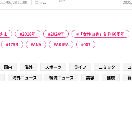
025/06/28 11:00
コラム
2025
さま
2018年
2024年
「女性自身」創刊60周年
175R
ANA
AKIRA
007
国内
海外
スポーツ
ライフ
コミック
コ
海外ニュース
韓流ニュース
美容
健康
暮