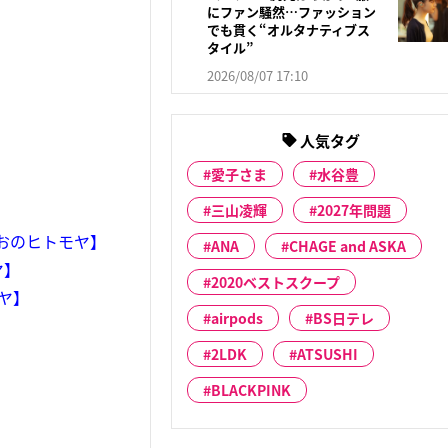
にファン騒然…ファッション
でも貫く“オルタナティブス
タイル”
2026/08/07 17:10
人気タグ
愛子さま
水谷豊
三山凌輝
2027年問題
おのヒトモヤ】
ANA
CHAGE and ASKA
ヤ】
2020ベストスクープ
ヤ】
airpods
BS日テレ
2LDK
ATSUSHI
BLACKPINK