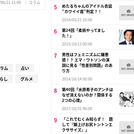
/06/21 11:00
コラム
めたるちゃんのアイドル衣装
“カワイイ度”判定？！
2014/05/21 16:00
第24回「柔術やってまし
た！」
2015/10/13 00:00
男性はフェミニズムに嫌悪
感！？ エマ・ワトソンの演
説に見る「性差別問題」のあ
ラム
占い
り方
らし
グルメ
2014/10/14 00:00
第40回「水原希子のアンチは
なぜ消えないのか？関係する
2つの心理」
2017/10/31 06:00
「これでむくみ知らず！ 題
して『脚上げお尻トントンエ
クササイズ』」