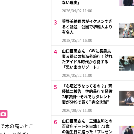
ない理由」
2026/04/02 11:00
菅野美穂長男がイケメンすぎ
ると話題 公園で堺雅人より
有名人
2018/05/24 16:00
山口百恵さん GWに長男夫
妻＆孫との初海外旅行！訪れ
たアイドル時代から愛する
「思い出のリゾート」
2026/05/22 11:00
「心境どうなってるの？」斉
藤慎二被告 性的暴行で懲役
7年求刑…それでもタレント
妻がSNSで貫く“完全沈黙”
2026/08/07 11:00
山口百恵さん 三浦友和との
園で木の高いとこ
百貨店デートを目撃！73歳
の誕生日に贈った「プレゼン