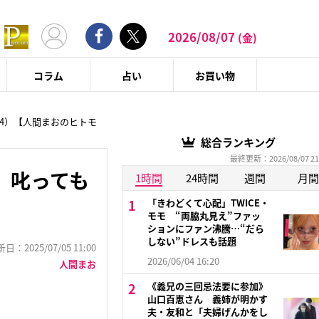
2026/08/07
(金)
コラム
占い
お買い物
4）【人間まおのヒトモ
総合ランキング
最終更新：2026/08/07 21
、叱っても
1時間
24時間
週間
月間
「きわどくて心配」TWICE・
モモ “両脇丸見え”ファッ
ションにファン沸騰…“だら
しない”ドレスも話題
：2025/07/05 11:00
2026/06/04 16:20
人間まお
《義兄の三回忌法要に参加》
山口百恵さん 義姉が明かす
夫・友和と「夫婦げんかをし