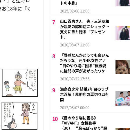
な！」と逆ギレ
トの中身」
お’18年に『く
2025/02/08 11:00
山口百恵さん 夫・三浦友和
が親友の認知症にショック…
支えに孫と贈る「プレゼン
ト」
2026/08/07 11:00
「野球なんかどうでも良いん
だろうな」元NHK女性アナ
“目のやり場に困る”観戦姿
に疑問の声があがったワケ
2026/07/22 17:55
満島真之介 結婚2年目のラブ
ホ浮気！風俗店の裏切り2時
間
2017/03/07 00:00
《目のやり場に困る》
『VIVANT』女性歌手
（30） “胸元ぽっかり”服