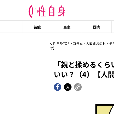
芸能
皇室
国内
女性自身TOP
>
コラム
>
人間まおのヒトモ
ヤ】
「親と揉めるくら
いい？（4）【人