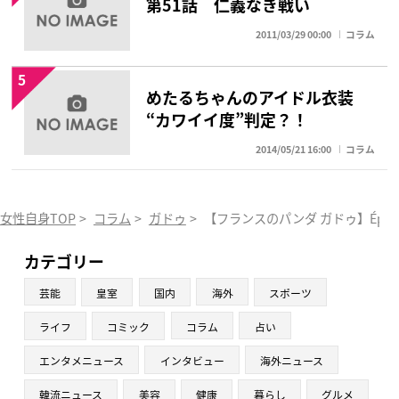
第51話 仁義なき戦い
2011/03/29 00:00
コラム
5
めたるちゃんのアイドル衣装
“カワイイ度”判定？！
2014/05/21 16:00
コラム
女性自身TOP
>
コラム
>
ガドゥ
>
【フランスのパンダ ガドゥ】Épis
カテゴリー
芸能
皇室
国内
海外
スポーツ
ライフ
コミック
コラム
占い
エンタメニュース
インタビュー
海外ニュース
韓流ニュース
美容
健康
暮らし
グルメ