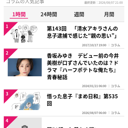
コラムの人気記事
最終更新：2026/08/07 21:00
1時間
24時間
週間
月間
1
第143回 「清水アキラさんの
息子逮捕で感じた“親の思い”」
2017/10/17 19:00
コラム
2
香坂みゆき デビュー前の今井
美樹が口ずさんでいたのは？ド
ラマ『ハーフポテトな俺たち』
青春秘話
2024/01/21 06:00
コラム
3
悟った息子『まめ日和』第535
回
2026/08/07 06:00
コラム
4