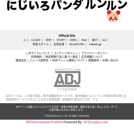
Official Site
JJ
CLASSY.
VERY
STORY
HERS
Mart
美ST
bis
和食スタイル
女性自身
SmartFLASH
kokode.jp
このサイトについて
コンテンツポリシー
プライバシーポリシー
利用規約
特定商取引法に基づく表記
広告掲載について
運営会社
ニュース提供先
WEBプッシュ通知について
情報提供
お問い合わせ
ABJマークは、この電子書店・電子書籍配信サービスが、著作権者からコンテンツ使用許諾を得た正
規版配信サービスであることを示す登録商標（登録番号 第6091713号）です。
本サイトに掲載されているすべての文章・画像の無断転載・複製行為を固く禁止します。すべて
の著作権は光文社に帰属します。
© Kobunsha Co., Ltd. All Rights Reserved.
WP2Social Auto Publish
Powered By :
XYZScripts.com