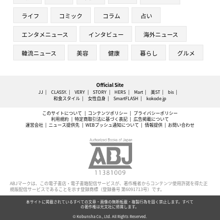
ライフ
コミック
コラム
占い
エンタメニュース
インタビュー
海外ニュース
韓流ニュース
美容
健康
暮らし
グルメ
Official Site
JJ
CLASSY.
VERY
STORY
HERS
Mart
美ST
bis
和食スタイル
女性自身
SmartFLASH
kokode.jp
このサイトについて
コンテンツポリシー
プライバシーポリシー
利用規約
特定商取引法に基づく表記
広告掲載について
運営会社
ニュース提供先
WEBプッシュ通知について
情報提供
お問い合わせ
ABJマークは、この電子書店・電子書籍配信サービスが、著作権者からコンテンツ使用許諾を得た正
規版配信サービスであることを示す登録商標（登録番号 第6091713号）です。
本サイトに掲載されているすべての文章・画像の無断転載・複製行為を固く禁止します。すべて
の著作権は光文社に帰属します。
© Kobunsha Co., Ltd. All Rights Reserved.