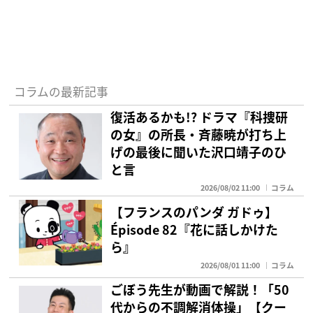
コラムの最新記事
復活あるかも!? ドラマ『科捜研
の女』の所長・斉藤暁が打ち上
げの最後に聞いた沢口靖子のひ
と言
2026/08/02 11:00
コラム
【フランスのパンダ ガドゥ】
Épisode 82『花に話しかけた
ら』
2026/08/01 11:00
コラム
ごぼう先生が動画で解説！「50
代からの不調解消体操」【クー