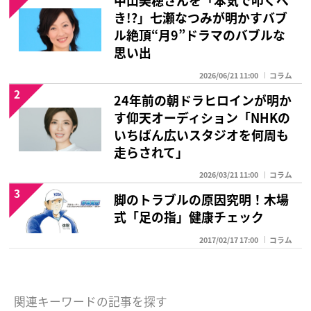
中山美穂さんを「本気で叩くべ
き!?」七瀬なつみが明かすバブ
ル絶頂“月9”ドラマのバブルな
思い出
2026/06/21 11:00
コラム
2
24年前の朝ドラヒロインが明か
す仰天オーディション「NHKの
いちばん広いスタジオを何周も
走らされて」
2026/03/21 11:00
コラム
3
脚のトラブルの原因究明！木場
式「足の指」健康チェック
2017/02/17 17:00
コラム
関連キーワードの記事を探す