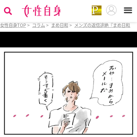
女性自身TOP
>
コラム
>
まめ日和
>
メンズの返信途絶『まめ日和』第