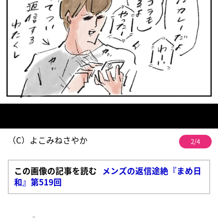
（C）よこみねさやか
2/4
この画像の記事を読む
メンズの返信途絶『まめ日
和』第519回