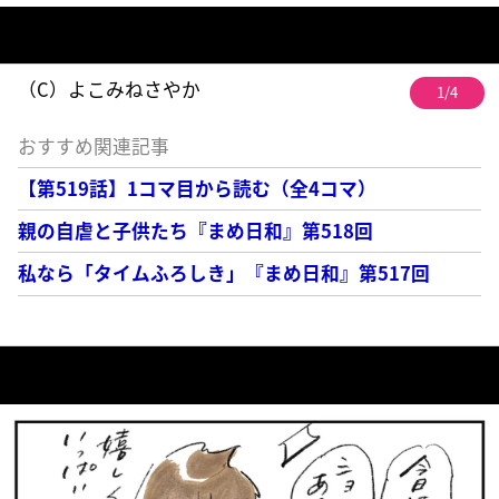
（C）よこみねさやか
1/4
おすすめ関連記事
【第519話】1コマ目から読む（全4コマ）
親の自虐と子供たち『まめ日和』第518回
私なら「タイムふろしき」『まめ日和』第517回