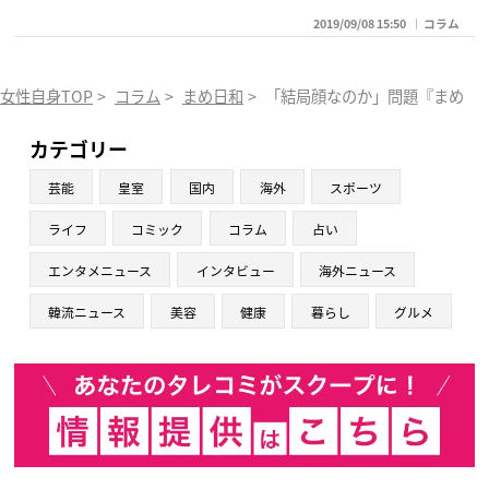
2019/09/08 15:50
コラム
女性自身TOP
>
コラム
>
まめ日和
>
「結局顔なのか」問題『まめ日和
カテゴリー
芸能
皇室
国内
海外
スポーツ
ライフ
コミック
コラム
占い
エンタメニュース
インタビュー
海外ニュース
韓流ニュース
美容
健康
暮らし
グルメ