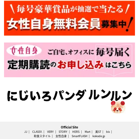
Official Site
JJ
CLASSY.
VERY
STORY
HERS
Mart
美ST
bis
和食スタイル
女性自身
SmartFLASH
kokode.jp