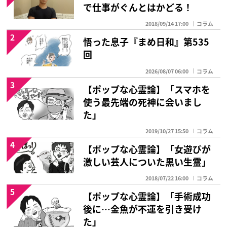
で仕事がぐんとはかどる！
2018/09/14 17:00
コラム
2
悟った息子『まめ日和』第535
回
2026/08/07 06:00
コラム
3
【ポップな心霊論】「スマホを
使う最先端の死神に会いまし
た」
2019/10/27 15:50
コラム
4
【ポップな心霊論】「女遊びが
激しい芸人についた黒い生霊」
2018/07/22 16:00
コラム
5
【ポップな心霊論】「手術成功
後に…金魚が不運を引き受け
た」