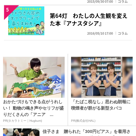
2015/09/30 07:00
コラム
5
第64灯 わたしの人生観を変え
た本『アナスタシア』
2016/05/10 17:00
コラム
おかたづけもできる点がうれし
「たばこ税なし」思わぬ朗報に
い！ 動物の鳴き声やセリフが盛
喫煙者が群がる新型タバコ
りだくさんの「アニア ...
PR(タカラトミー｜Hugkum)
PR(株式会社HAL)
佳子さま 贈られた「300円ピアス」を着用さ