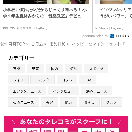
小学校に慣れた今だからじっくり選べる！ 小
「イソジン®クリア
学１年生夏休みからの「音楽教室」デビュ...
「うがいパワー」で
PR(ヤマハ音楽振興会｜HugKum)
PR(iNova｜Hugkum)
Recommended by
女性自身TOP
>
コラム
>
まめ日和
>
ハッピーなマインドセット『まめ
カテゴリー
芸能
皇室
国内
海外
スポーツ
ライフ
コミック
コラム
占い
エンタメニュース
インタビュー
海外ニュース
韓流ニュース
美容
健康
暮らし
グルメ