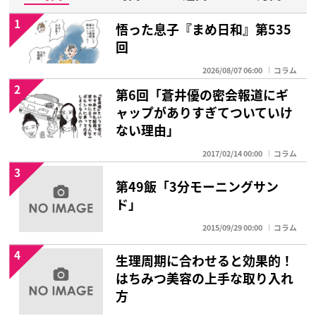
1
悟った息子『まめ日和』第535
回
2026/08/07 06:00
コラム
2
第6回「蒼井優の密会報道にギ
ャップがありすぎてついていけ
ない理由」
2017/02/14 00:00
コラム
3
第49飯「3分モーニングサン
ド」
2015/09/29 00:00
コラム
4
生理周期に合わせると効果的！
はちみつ美容の上手な取り入れ
方