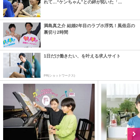
れて…“ケンちゃん”との絆が拓いた「...
満島真之介 結婚2年目のラブホ浮気！風俗店の
裏切り2時間
1日だけ働きたい、を叶える求人サイト
PR(ショットワークス)