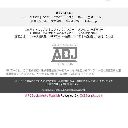
Official Site
JJ
CLASSY.
VERY
STORY
HERS
Mart
美ST
bis
和食スタイル
女性自身
SmartFLASH
kokode.jp
このサイトについて
コンテンツポリシー
プライバシーポリシー
利用規約
特定商取引法に基づく表記
広告掲載について
運営会社
ニュース提供先
WEBプッシュ通知について
情報提供
お問い合わせ
ABJマークは、この電子書店・電子書籍配信サービスが、著作権者からコンテンツ使用許諾を得た正
規版配信サービスであることを示す登録商標（登録番号 第6091713号）です。
本サイトに掲載されているすべての文章・画像の無断転載・複製行為を固く禁止します。すべて
の著作権は光文社に帰属します。
© Kobunsha Co., Ltd. All Rights Reserved.
WP2Social Auto Publish
Powered By :
XYZScripts.com