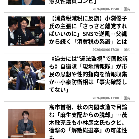
憲女性議員コンビ」
2026/08/06 19:40
国内
【消費税減税に反旗】小渕優子
氏の主張に「さっさと離党すれ
ばいいのに」SNSで逆風…父親
から続く「消費税の系譜」とは
2026/08/06 17:30
国内
《過去には“違法監視”で国敗訴
も》自衛隊「現地情報隊」が市
民の思想や性的指向を情報収集
か…小泉防衛相は「事実確認し
てない」
2026/08/06 17:00
国内
高市首相、秋の内閣改造で目論
む「麻生支配からの脱却」…茂
木敏充氏も小林鷹之氏もクビ、
衝撃の「解散総選挙」の可能性
も