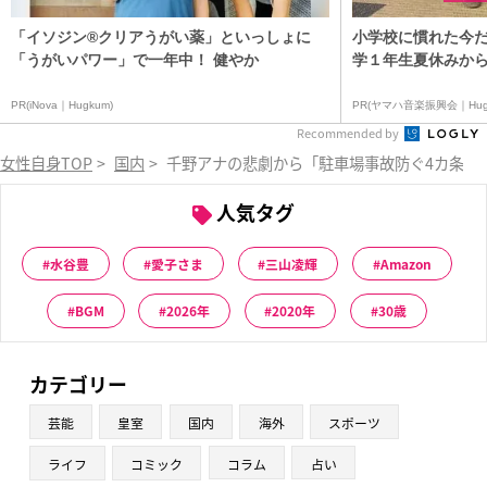
「イソジン®クリアうがい薬」といっしょに
小学校に慣れた今だ
「うがいパワー」で一年中！ 健やか
学１年生夏休みから
PR(iNova｜Hugkum)
PR(ヤマハ音楽振興会｜Hug
Recommended by
女性自身TOP
>
国内
>
千野アナの悲劇から「駐車場事故防ぐ4カ条」
人気タグ
水谷豊
愛子さま
三山凌輝
Amazon
BGM
2026年
2020年
30歳
カテゴリー
芸能
皇室
国内
海外
スポーツ
ライフ
コミック
コラム
占い