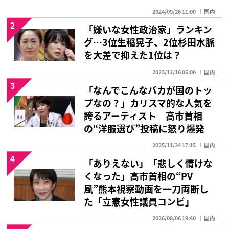
2024/09/26 11:00
国内
2
「嫌いな女性政治家」ランキン
グ…3位生稲晃子、2位杉田水脈
を大差で抑えた1位は？
2023/12/16 06:00
国内
3
「なんでこんなバカが国のトッ
プなの？」カリスマ的な人気を
誇るアーティスト 高市首相
の“洋服選び”投稿に怒り爆発
2025/11/24 17:15
国内
4
「ありえない」「悲しく情けな
くなった」高市首相の“PV
風”熊本視察動画を一刀両断し
た「立憲女性議員コンビ」
2026/08/06 19:40
国内