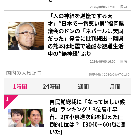
2026/08/06 17:00
国内
「人の神経を逆撫でする天
才」”日本で一番悪い男”福岡県
議会のドンの「ネパールは天国
だった」発言に批判続出…隣県
の熊本は地震で過酷な避難生活
中の“無神経”ぶり
2026/08/06 16:30
国内
国内の人気記事
最終更新：2026/08/07 01:00
1時間
24時間
週間
月間
1
自民党総裁に「なってほしい候
補」ランキング！3位高市早
苗、2位小泉進次郎を抑えた圧
倒的1位は？【30代〜60代に聞
いた】