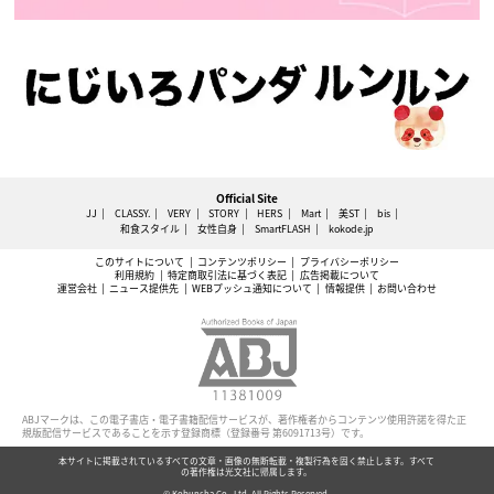
Official Site
JJ
CLASSY.
VERY
STORY
HERS
Mart
美ST
bis
和食スタイル
女性自身
SmartFLASH
kokode.jp
このサイトについて
コンテンツポリシー
プライバシーポリシー
利用規約
特定商取引法に基づく表記
広告掲載について
運営会社
ニュース提供先
WEBプッシュ通知について
情報提供
お問い合わせ
ABJマークは、この電子書店・電子書籍配信サービスが、著作権者からコンテンツ使用許諾を得た正
規版配信サービスであることを示す登録商標（登録番号 第6091713号）です。
本サイトに掲載されているすべての文章・画像の無断転載・複製行為を固く禁止します。すべて
の著作権は光文社に帰属します。
© Kobunsha Co., Ltd. All Rights Reserved.