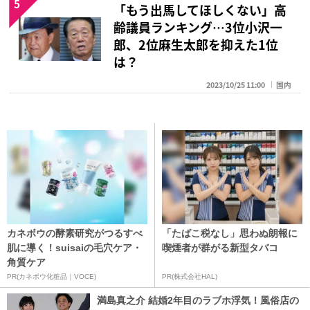
5
「もう出馬してほしくない」高
齢議員ランキング…3位小沢一
郎、2位麻生太郎を抑えた1位
は？
2023/10/25 11:00
国内
カネボウの酵素研究がつるすべ
「たばこ税なし」思わぬ朗報に
肌に導く！suisaiの毛穴ケア・
喫煙者が群がる新型タバコ
角質ケア
PR(カネボウ化粧品｜VOCE)
PR(株式会社HAL)
満島真之介 結婚2年目のラブホ浮気！風俗店の