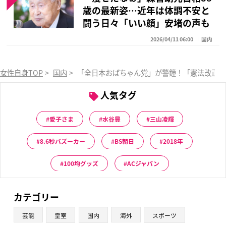
歳の最新姿…近年は体調不安と
闘う日々「いい顔」安堵の声も
2026/04/11 06:00
国内
女性自身TOP
>
国内
>
「全日本おばちゃん党」が警鐘！「憲法改正で
人気タグ
愛子さま
水谷豊
三山凌輝
8.6秒バズーカー
BS朝日
2018年
100均グッズ
ACジャパン
カテゴリー
芸能
皇室
国内
海外
スポーツ