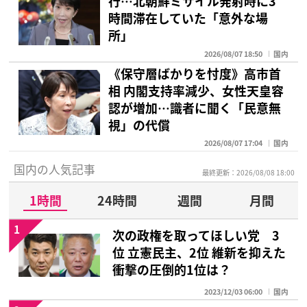
行…北朝鮮ミサイル発射時に3
時間滞在していた「意外な場
所」
2026/08/07 18:50
国内
《保守層ばかりを忖度》高市首
相 内閣支持率減少、女性天皇容
認が増加…識者に聞く「民意無
視」の代償
2026/08/07 17:04
国内
国内の人気記事
最終更新：2026/08/08 18:00
1時間
24時間
週間
月間
1
次の政権を取ってほしい党 3
位 立憲民主、2位 維新を抑えた
衝撃の圧倒的1位は？
2023/12/03 06:00
国内