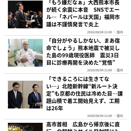
「もう嫌だなぁ」大西熊本市長
が続く余震に本音 SNSでエー
ル…「ネパールは天国」福岡市
議は不謹慎発言で炎上
2026/08/08 11:00
国内
「自分がやるしかない、まあ宿
命でしょう」熊本地震で被災し
た島の99歳現役医師 震災3日
目に診療再開を決めた“覚悟”
2026/08/08 11:00
国内
「できるころには生きてな
い…」北陸新幹線“新ルート決
定”も京都の住民は冷めた目…課
題山積で着工開始見えず、工期
は26年
2026/08/08 11:00
国内
高市首相 広島から帰京後に直