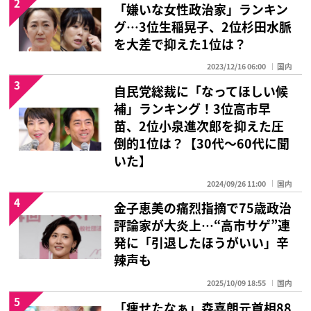
2
「嫌いな女性政治家」ランキン
グ…3位生稲晃子、2位杉田水脈
を大差で抑えた1位は？
2023/12/16 06:00
国内
3
自民党総裁に「なってほしい候
補」ランキング！3位高市早
苗、2位小泉進次郎を抑えた圧
倒的1位は？【30代〜60代に聞
いた】
2024/09/26 11:00
国内
4
金子恵美の痛烈指摘で75歳政治
評論家が大炎上…“高市サゲ”連
発に「引退したほうがいい」辛
辣声も
2025/10/09 18:55
国内
5
「痩せたなぁ」森喜朗元首相88