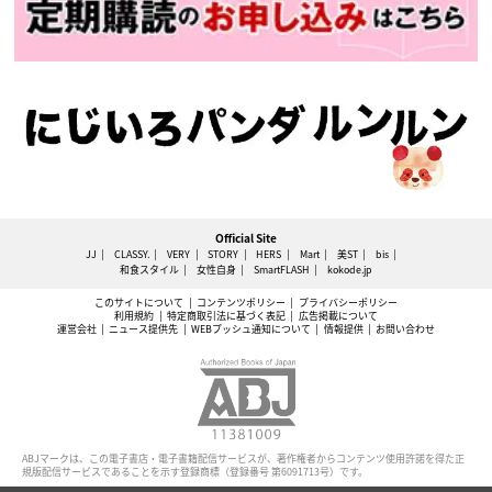
Official Site
JJ
CLASSY.
VERY
STORY
HERS
Mart
美ST
bis
和食スタイル
女性自身
SmartFLASH
kokode.jp
このサイトについて
コンテンツポリシー
プライバシーポリシー
利用規約
特定商取引法に基づく表記
広告掲載について
運営会社
ニュース提供先
WEBプッシュ通知について
情報提供
お問い合わせ
ABJマークは、この電子書店・電子書籍配信サービスが、著作権者からコンテンツ使用許諾を得た正
規版配信サービスであることを示す登録商標（登録番号 第6091713号）です。