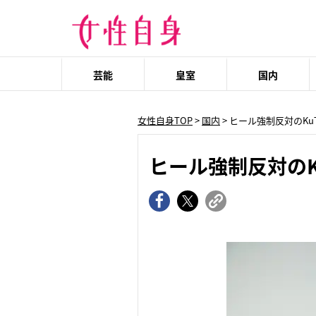
芸能
皇室
国内
女性自身TOP
>
国内
> ヒール強制反対のK
ヒール強制反対のK