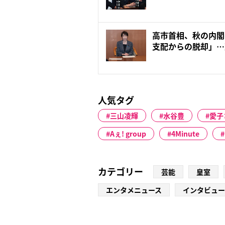
で...
高市首相、秋の内閣
支配からの脱却」…
之氏...
人気タグ
三山凌輝
水谷豊
愛子
Aぇ! group
4Minute
カテゴリー
芸能
皇室
エンタメニュース
インタビュー