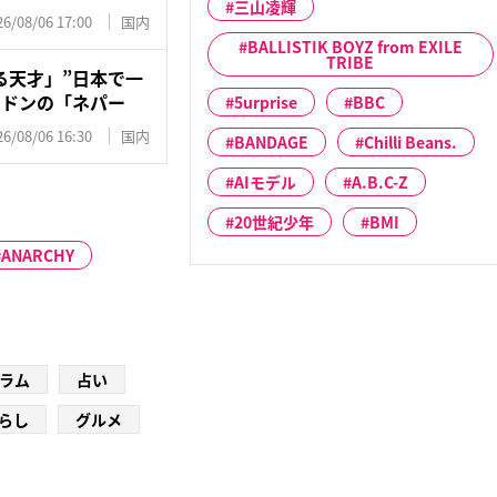
三山凌輝
26/08/06 17:00
国内
BALLISTIK BOYZ from EXILE
TRIBE
る天才」”日本で一
のドンの「ネパー
5urprise
BBC
26/08/06 16:30
国内
BANDAGE
Chilli Beans.
AIモデル
A.B.C-Z
20世紀少年
BMI
ANARCHY
ラム
占い
らし
グルメ