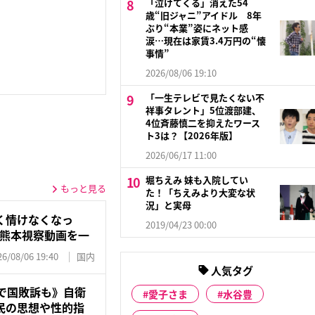
「泣けてくる」消えた54
歳“旧ジャニ”アイドル 8年
ぶり“本業”姿にネット感
涙…現在は家賃3.4万円の“懐
事情”
2026/08/06 19:10
「一生テレビで見たくない不
祥事タレント」5位渡部建、
4位斉藤慎二を抑えたワース
ト3は？【2026年版】
2026/06/17 11:00
堀ちえみ 妹も入院してい
もっと見る
た！「ちえみより大変な状
況」と実母
く情けなくなっ
2019/04/23 00:00
”熊本視察動画を一
26/08/06 19:40
国内
人気タグ
で国敗訴も》自衛
愛子さま
水谷豊
民の思想や性的指