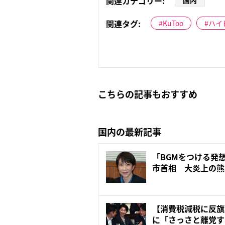
関連カテゴリー:
国内
関連タグ:
KuToo
ハイ
こちらの記事もおすすめ
国内の最新記事
「BGMをつける発
市首相 大炎上の
有...
【消費税減税に反旗
に「さっさと離党す