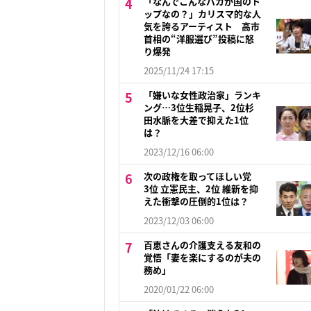
「なんでこんなバカが国のト
ップなの？」カリスマ的な人
気を誇るアーティスト 高市
首相の“洋服選び”投稿に怒
り爆発
2025/11/24 17:15
「嫌いな女性政治家」ランキ
ング…3位生稲晃子、2位杉
田水脈を大差で抑えた1位
は？
2023/12/16 06:00
次の政権を取ってほしい党
3位 立憲民主、2位 維新を抑
えた衝撃の圧倒的1位は？
2023/12/03 06:00
百恵さんの介護支える友和の
覚悟「妻を楽にするのが夫の
務め」
2020/01/22 06:00