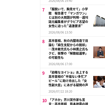
2026/08/06 19:40
「服脱いで、胸見せて」小学
館 報告書で「マンガワン」
とは別の大問題が判明…週刊
誌元編集者がグラビア志望の
女性に迫った“過激要求”
2026/08/06 13:50
高市首相、秋の内閣改造で目
論む「麻生支配からの脱却」
…茂木敏充氏も小林鷹之氏も
クビ、衝撃の「解散総選挙」
の可能性も
2026/08/06 17:00
「幼稚なヨイショ」炎上する
高市首相の“半端ない多忙ア
ピール”に助け舟出した「女
性副大臣」にあがる疑問の声
2026/07/22 18:20
「アホか」芥川賞作家も苦
言…高市首相 熊本地震の視