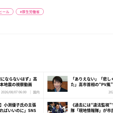
ヒール
厚生労働省
想にならないはず」高
「ありえない」「悲し
熊本地震の視察動画
た」高市首相の“PV風
刀...
2026/08/07 06:00
国内
20
】小渕優子氏の主張
《過去には“違法監視”
ればいいのに」SNS
隊「現地情報隊」が市