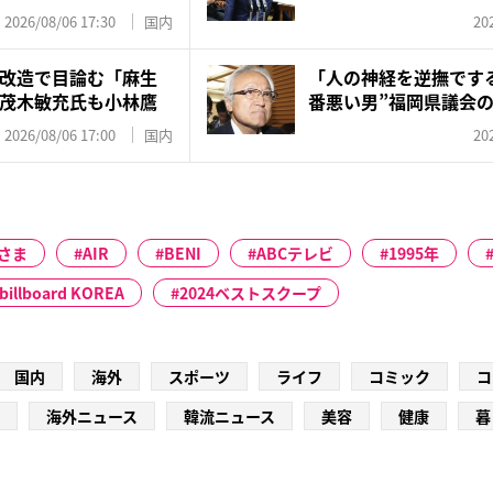
向...
2026/08/06 17:30
国内
20
改造で目論む「麻生
「人の神経を逆撫です
茂木敏充氏も小林鷹
番悪い男”福岡県議会
ル...
2026/08/06 17:00
国内
20
さま
AIR
BENI
ABCテレビ
1995年
billboard KOREA
2024ベストスクープ
国内
海外
スポーツ
ライフ
コミック
コ
海外ニュース
韓流ニュース
美容
健康
暮