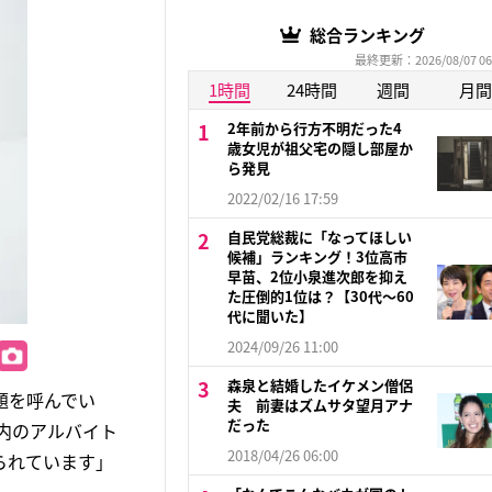
総合ランキング
最終更新：2026/08/07 06
1時間
24時間
週間
月間
2年前から行方不明だった4
歳女児が祖父宅の隠し部屋か
ら発見
2022/02/16 17:59
自民党総裁に「なってほしい
候補」ランキング！3位高市
早苗、2位小泉進次郎を抑え
た圧倒的1位は？【30代〜60
代に聞いた】
2024/09/26 11:00
森泉と結婚したイケメン僧侶
題を呼んでい
夫 前妻はズムサタ望月アナ
だった
案内のアルバイト
2018/04/26 06:00
られています」