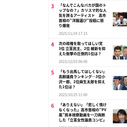
「なんでこんなバカが国のト
ップなの？」カリスマ的な人
気を誇るアーティスト 高市
首相の“洋服選び”投稿に怒
り爆発
2025/11/24 17:15
次の政権を取ってほしい党
3位 立憲民主、2位 維新を抑
えた衝撃の圧倒的1位は？
2023/12/03 06:00
「もう出馬してほしくない」
高齢議員ランキング…3位小
沢一郎、2位麻生太郎を抑え
た1位は？
2023/10/25 11:00
「ありえない」「悲しく情け
なくなった」高市首相の“PV
風”熊本視察動画を一刀両断
した「立憲女性議員コンビ」