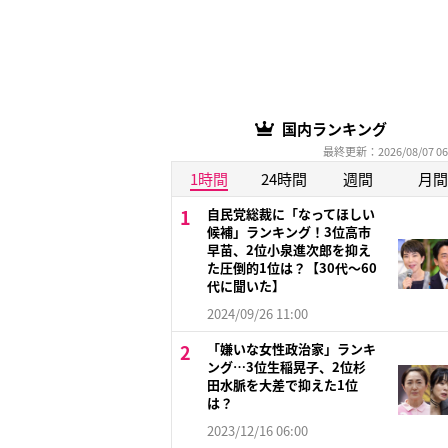
国内ランキング
最終更新：2026/08/07 06
1時間
24時間
週間
月間
自民党総裁に「なってほしい
候補」ランキング！3位高市
早苗、2位小泉進次郎を抑え
た圧倒的1位は？【30代〜60
代に聞いた】
2024/09/26 11:00
「嫌いな女性政治家」ランキ
ング…3位生稲晃子、2位杉
田水脈を大差で抑えた1位
は？
2023/12/16 06:00