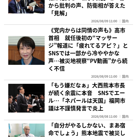
から批判の声、防衛相が答えた
「見解」
2026/08/09 11:00
国内
《党内からは同情の声も》高市
首相 就任後初の“マッサー
ジ”報道に「疲れてるアピ？」と
SNSでは一部から冷ややかな
声…被災地視察“PV動画”から続
く不信
2026/08/09 11:00
国内
「もう嫌だなぁ」大西熊本市長
が続く余震に本音 SNSでエー
ル…「ネパールは天国」福岡市
議は不謹慎発言で炎上
2026/08/08 11:00
国内
「自分がやるしかない、まあ宿
命でしょう」熊本地震で被災し