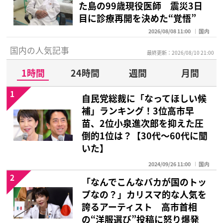
た島の99歳現役医師 震災3日
目に診療再開を決めた“覚悟”
2026/08/08 11:00
国内
国内の人気記事
最終更新：2026/08/10 21:00
1時間
24時間
週間
月間
1
自民党総裁に「なってほしい候
補」ランキング！3位高市早
苗、2位小泉進次郎を抑えた圧
倒的1位は？【30代〜60代に聞
いた】
2024/09/26 11:00
国内
2
「なんでこんなバカが国のトッ
プなの？」カリスマ的な人気を
誇るアーティスト 高市首相
の“洋服選び”投稿に怒り爆発