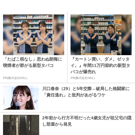
「たばこ税なし」思わぬ朗報に
『カートン買い、ダメ。ゼッタ
喫煙者が群がる新型タバコ
イ。』年間11万円節約の新型タ
バコが爆売れ
PR(株式会社HAL)
PR(株式会社HAL)
川口春奈（29）と5年交際→破局した格闘家に
「責任逃れ」と批判があがるワケ
2年前から行方不明だった4歳女児が祖父宅の隠
し部屋から発見