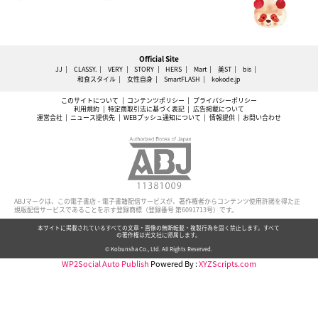
Official Site
JJ
CLASSY.
VERY
STORY
HERS
Mart
美ST
bis
和食スタイル
女性自身
SmartFLASH
kokode.jp
このサイトについて
コンテンツポリシー
プライバシーポリシー
利用規約
特定商取引法に基づく表記
広告掲載について
運営会社
ニュース提供先
WEBプッシュ通知について
情報提供
お問い合わせ
ABJマークは、この電子書店・電子書籍配信サービスが、著作権者からコンテンツ使用許諾を得た正
規版配信サービスであることを示す登録商標（登録番号 第6091713号）です。
本サイトに掲載されているすべての文章・画像の無断転載・複製行為を固く禁止します。すべて
の著作権は光文社に帰属します。
© Kobunsha Co., Ltd. All Rights Reserved.
WP2Social Auto Publish
Powered By :
XYZScripts.com