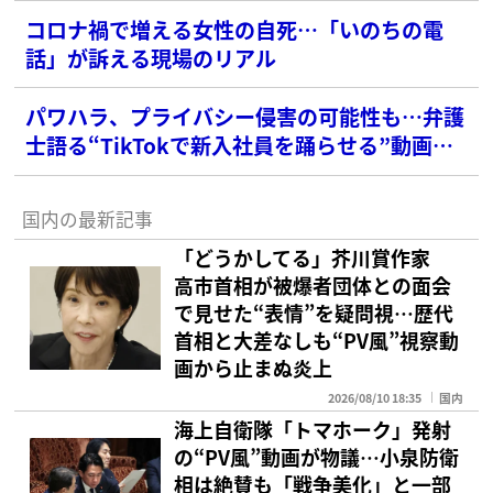
コロナ禍で増える女性の自死…「いのちの電
話」が訴える現場のリアル
パワハラ、プライバシー侵害の可能性も…弁護
士語る“TikTokで新入社員を踊らせる”動画の
危うさ
国内の最新記事
「どうかしてる」芥川賞作家
高市首相が被爆者団体との面会
で見せた“表情”を疑問視…歴代
首相と大差なしも“PV風”視察動
画から止まぬ炎上
2026/08/10 18:35
国内
海上自衛隊「トマホーク」発射
の“PV風”動画が物議…小泉防衛
相は絶賛も「戦争美化」と一部