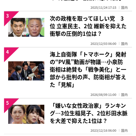
2025/11/24 17:15
国内
3
次の政権を取ってほしい党 3
位 立憲民主、2位 維新を抑えた
衝撃の圧倒的1位は？
2023/12/03 06:00
国内
4
海上自衛隊「トマホーク」発射
の“PV風”動画が物議…小泉防
衛相は絶賛も「戦争美化」と一
部から批判の声、防衛相が答え
た「見解」
2026/08/09 11:00
国内
5
「嫌いな女性政治家」ランキン
グ…3位生稲晃子、2位杉田水脈
を大差で抑えた1位は？
2023/12/16 06:00
国内