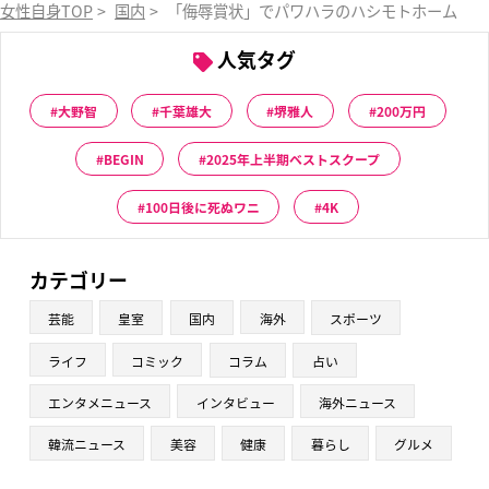
女性自身TOP
>
国内
>
「侮辱賞状」でパワハラのハシモトホーム S
人気タグ
大野智
千葉雄大
堺雅人
200万円
BEGIN
2025年上半期ベストスクープ
100日後に死ぬワニ
4K
カテゴリー
芸能
皇室
国内
海外
スポーツ
ライフ
コミック
コラム
占い
エンタメニュース
インタビュー
海外ニュース
韓流ニュース
美容
健康
暮らし
グルメ