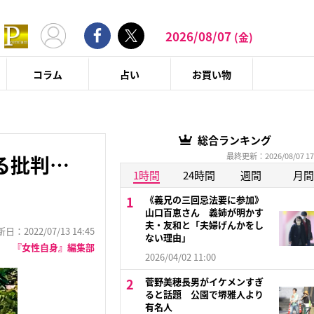
2026/08/07
(金)
コラム
占い
お買い物
総合ランキング
最終更新：2026/08/07 17
る批判…
1時間
24時間
週間
月間
《義兄の三回忌法要に参加》
山口百恵さん 義姉が明かす
夫・友和と「夫婦げんかをし
：2022/07/13 14:45
ない理由」
『女性自身』編集部
2026/04/02 11:00
菅野美穂長男がイケメンすぎ
ると話題 公園で堺雅人より
有名人