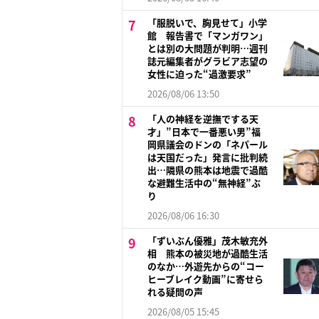
「服脱いで、胸見せて」小学
館 報告書で「マンガワン」
とは別の大問題が判明…週刊
誌元編集者がグラビア志望の
女性に迫った“過激要求”
2026/08/06 13:50
「人の神経を逆撫でする天
才」”日本で一番悪い男”福
岡県議会のドンの「ネパール
は天国だった」発言に批判続
出…隣県の熊本は地震で過酷
な避難生活中の“無神経”ぶ
り
2026/08/06 16:30
「ずいぶん優雅」茂木敏充外
相 熊本の被災地が過酷生活
のなか…外遊先からの“コー
ヒーブレイク動画”に寄せら
れる疑問の声
2026/08/05 15:45