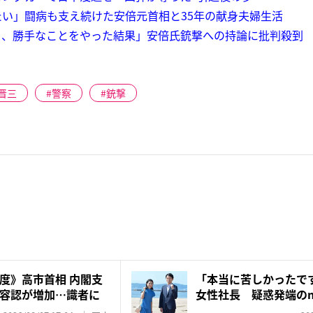
い」闘病も支え続けた安倍元首相と35年の献身夫婦生活
り、勝手なことをやった結果」安倍氏銃撃への持論に批判殺到
晋三
警察
銃撃
度》高市首相 内閣支
「本当に苦しかったで
容認が増加…識者に
女性社長 疑惑発端のnot