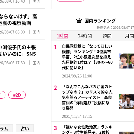
26/08/07 16:40
国内
にならないはず」高
国内ランキング
本地震の視察動画
最終更新：2026/08/07 17
26/08/07 06:00
国内
1時間
24時間
週間
月間
自民党総裁に「なってほしい
小渕優子氏の主張
候補」ランキング！3位高市
いいのに」SNS
早苗、2位小泉進次郎を抑え
た圧倒的1位は？【30代〜60
26/08/06 17:30
国内
代に聞いた】
2024/09/26 11:00
「なんでこんなバカが国のト
ップなの？」カリスマ的な人
T
2D
気を誇るアーティスト 高市
首相の“洋服選び”投稿に怒
り爆発
2025/11/24 17:15
「嫌いな女性政治家」ランキ
ラム
占い
ング…3位生稲晃子、2位杉