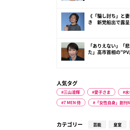
《「騙し討ち」と妻
き 新党船出で露呈
壁…...
「ありえない」「悲
た」高市首相の“P
刀...
人気タグ
三山凌輝
愛子さま
水
7 MEN 侍
「女性自身」創刊6
カテゴリー
芸能
皇室