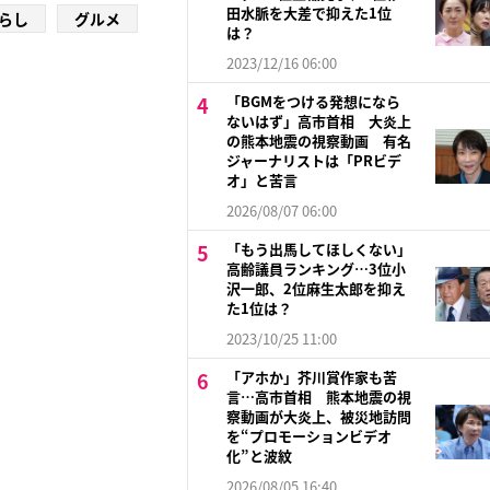
田水脈を大差で抑えた1位
らし
グルメ
は？
2023/12/16 06:00
「BGMをつける発想になら
ないはず」高市首相 大炎上
の熊本地震の視察動画 有名
ジャーナリストは「PRビデ
オ」と苦言
2026/08/07 06:00
「もう出馬してほしくない」
高齢議員ランキング…3位小
沢一郎、2位麻生太郎を抑え
た1位は？
2023/10/25 11:00
「アホか」芥川賞作家も苦
言…高市首相 熊本地震の視
察動画が大炎上、被災地訪問
を“プロモーションビデオ
化”と波紋
2026/08/05 16:40