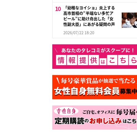
「幼稚なヨイショ」炎上する
高市首相の“半端ない多忙ア
ピール”に助け舟出した「女
性副大臣」にあがる疑問の声
2026/07/22 18:20