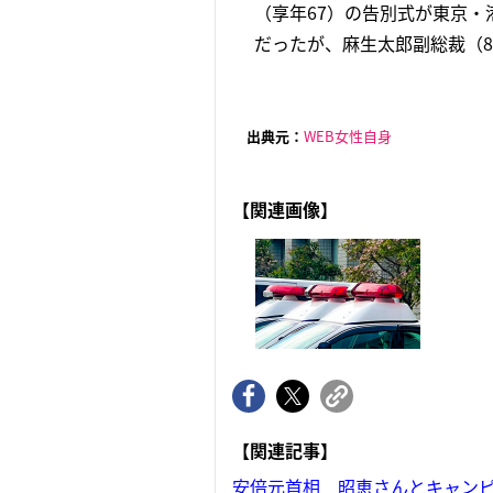
（享年67）の告別式が東京
だったが、麻生太郎副総裁（81
出典元：
WEB女性自身
【関連画像】
【関連記事】
安倍元首相 昭恵さんとキャンピ