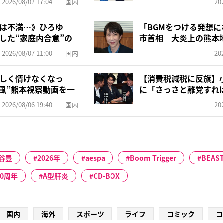
2026/08/07 17:04
国内
20
は不満…》ひろゆ
「BGMをつける発想
した“家庭内合意”の
市首相 大炎上の熊
有...
2026/08/07 11:00
国内
20
しく情けなくなっ
【消費税減税に反旗】
V風”熊本視察動画を一
に「さっさと離党すれば
で...
2026/08/06 19:40
国内
20
谷豊
2026年
aespa
Boom Trigger
BEAS
0周年
A型肝炎
CD-BOX
国内
海外
スポーツ
ライフ
コミック
コ