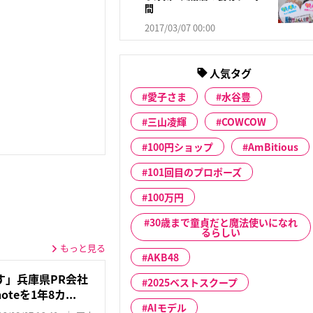
間
2017/03/07 00:00
人気タグ
愛子さま
水谷豊
三山凌輝
COWCOW
100円ショップ
AmBitious
101回目のプロポーズ
100万円
30歳まで童貞だと魔法使いになれ
るらしい
もっと見る
AKB48
す」兵庫県PR会社
2025ベストスクープ
eを1年8カ...
AIモデル