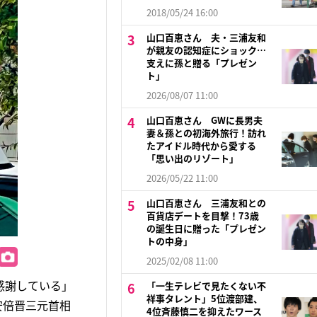
2018/05/24 16:00
山口百恵さん 夫・三浦友和
が親友の認知症にショック…
支えに孫と贈る「プレゼン
ト」
2026/08/07 11:00
山口百恵さん GWに長男夫
妻＆孫との初海外旅行！訪れ
たアイドル時代から愛する
「思い出のリゾート」
2026/05/22 11:00
山口百恵さん 三浦友和との
百貨店デートを目撃！73歳
の誕生日に贈った「プレゼン
トの中身」
2025/02/08 11:00
感謝している」
「一生テレビで見たくない不
祥事タレント」5位渡部建、
安倍晋三元首相
4位斉藤慎二を抑えたワース