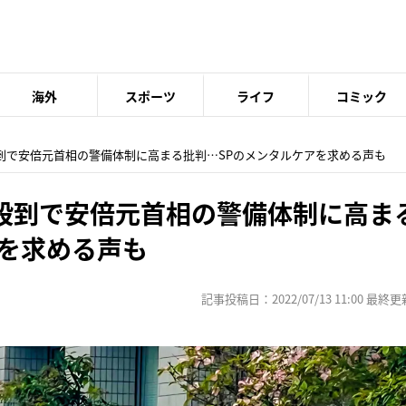
海外
スポーツ
ライフ
コミック
殺到で安倍元首相の警備体制に高まる批判…SPのメンタルケアを求める声も
殺到で安倍元首相の警備体制に高ま
アを求める声も
記事投稿日：2022/07/13 11:00 最終更新日