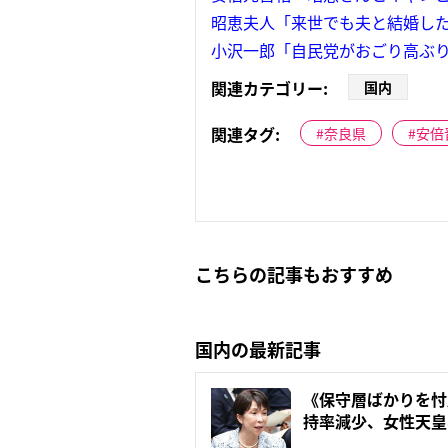
昭恵夫人「来世でも夫と結婚した
小沢一郎「自民党がおごり高ぶ
関連カテゴリー:
国内
関連タグ:
奈良県
安倍
こちらの記事もおすすめ
国内の最新記事
《保守層ばかりを忖
持率減少、女性天皇
聞...