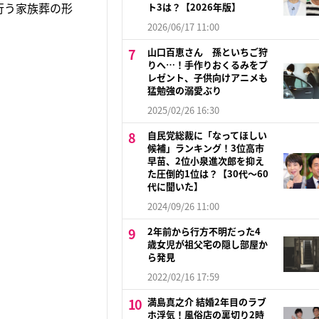
行う家族葬の形
ト3は？【2026年版】
2026/06/17 11:00
山口百恵さん 孫といちご狩
りへ…！手作りおくるみをプ
レゼント、子供向けアニメも
猛勉強の溺愛ぶり
2025/02/26 16:30
自民党総裁に「なってほしい
候補」ランキング！3位高市
早苗、2位小泉進次郎を抑え
た圧倒的1位は？【30代〜60
代に聞いた】
2024/09/26 11:00
2年前から行方不明だった4
歳女児が祖父宅の隠し部屋か
ら発見
2022/02/16 17:59
満島真之介 結婚2年目のラブ
ホ浮気！風俗店の裏切り2時