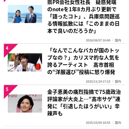
県PR会社女性社長 疑惑発端
のnoteを1年8カ月ぶり更新で
「語ったコト」、兵庫県問題巡
る情報拡散には「このままの日
本で良いのだろうか」
2026/08/07 16:40
国内
4
「なんでこんなバカが国のトッ
プなの？」カリスマ的な人気を
誇るアーティスト 高市首相
の“洋服選び”投稿に怒り爆発
2025/11/24 17:15
国内
5
金子恵美の痛烈指摘で75歳政治
評論家が大炎上…“高市サゲ”連
発に「引退したほうがいい」辛
辣声も
2025/10/09 18:55
国内