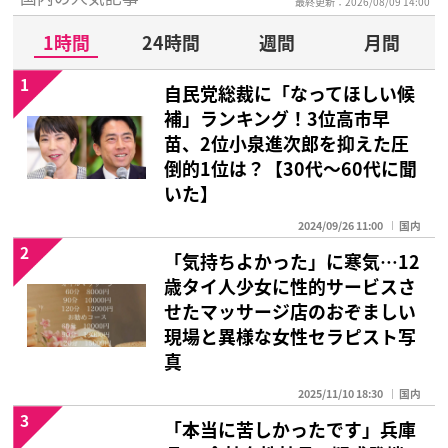
最終更新：2026/08/09 14:00
1時間
24時間
週間
月間
1
自民党総裁に「なってほしい候
補」ランキング！3位高市早
苗、2位小泉進次郎を抑えた圧
倒的1位は？【30代〜60代に聞
いた】
2024/09/26 11:00
国内
2
「気持ちよかった」に寒気…12
歳タイ人少女に性的サービスさ
せたマッサージ店のおぞましい
現場と異様な女性セラピスト写
真
2025/11/10 18:30
国内
3
「本当に苦しかったです」兵庫