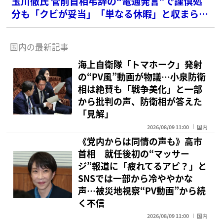
玉川徹氏 菅前首相弔辞の“電通発言”で謹慎処
分も「クビが妥当」「単なる休暇」と収まらぬ
怒りの声
国内の最新記事
海上自衛隊「トマホーク」発射
の“PV風”動画が物議…小泉防衛
相は絶賛も「戦争美化」と一部
から批判の声、防衛相が答えた
「見解」
2026/08/09 11:00
国内
《党内からは同情の声も》高市
首相 就任後初の“マッサー
ジ”報道に「疲れてるアピ？」と
SNSでは一部から冷ややかな
声…被災地視察“PV動画”から続
く不信
2026/08/09 11:00
国内