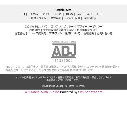
Official Site
JJ
CLASSY.
VERY
STORY
HERS
Mart
美ST
bis
和食スタイル
女性自身
SmartFLASH
kokode.jp
このサイトについて
コンテンツポリシー
プライバシーポリシー
利用規約
特定商取引法に基づく表記
広告掲載について
運営会社
ニュース提供先
WEBプッシュ通知について
情報提供
お問い合わせ
ABJマークは、この電子書店・電子書籍配信サービスが、著作権者からコンテンツ使用許諾を得た正
規版配信サービスであることを示す登録商標（登録番号 第6091713号）です。
本サイトに掲載されているすべての文章・画像の無断転載・複製行為を固く禁止します。すべて
の著作権は光文社に帰属します。
© Kobunsha Co., Ltd. All Rights Reserved.
WP2Social Auto Publish
Powered By :
XYZScripts.com