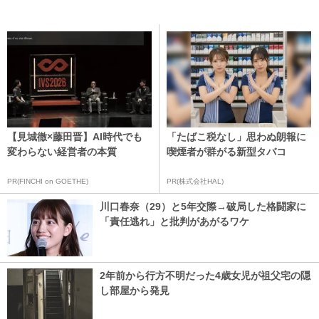
【見城徹×藤田晋】AI時代でも
「たばこ税なし」思わぬ朗報に
変わらない経営者の本質
喫煙者が群がる新型タバコ
PR(FINCHI on GOETHE)
PR(株式会社HAL)
川口春奈（29）と5年交際→破局した格闘家に
「責任逃れ」と批判があがるワケ
2年前から行方不明だった4歳女児が祖父宅の隠
し部屋から発見