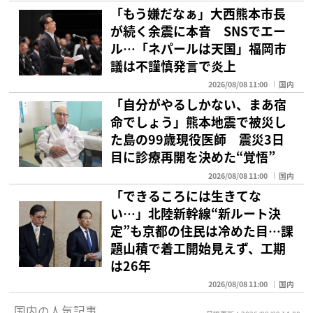
「もう嫌だなぁ」大西熊本市長
が続く余震に本音 SNSでエー
ル…「ネパールは天国」福岡市
議は不謹慎発言で炎上
2026/08/08 11:00
国内
「自分がやるしかない、まあ宿
命でしょう」熊本地震で被災し
た島の99歳現役医師 震災3日
目に診療再開を決めた“覚悟”
2026/08/08 11:00
国内
「できるころには生きてな
い…」北陸新幹線“新ルート決
定”も京都の住民は冷めた目…課
題山積で着工開始見えず、工期
は26年
2026/08/08 11:00
国内
国内の人気記事