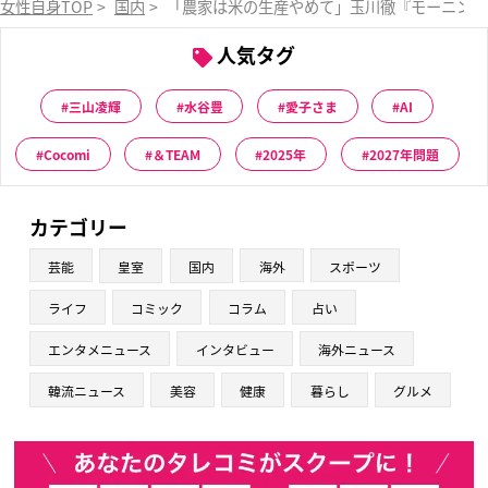
女性自身TOP
>
国内
>
「農家は米の生産やめて」玉川徹『モーニング
人気タグ
三山凌輝
水谷豊
愛子さま
AI
Cocomi
＆TEAM
2025年
2027年問題
カテゴリー
芸能
皇室
国内
海外
スポーツ
ライフ
コミック
コラム
占い
エンタメニュース
インタビュー
海外ニュース
韓流ニュース
美容
健康
暮らし
グルメ