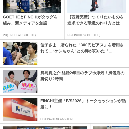
GOETHEとFINCHIがタッグを
【西野亮廣】つくりたいものを
組み、新メディアを創設
追求できる環境の作り方とは
PR(FINCHI on GOETHE)
PR(FINCHI on GOETHE)
佳子さま 贈られた「300円ピアス」を着用さ
れて…“ケンちゃん”との絆が拓いた「...
満島真之介 結婚2年目のラブホ浮気！風俗店の
裏切り2時間
FINCHI主催「IVS2026」トークセッションが話
題に！
PR(FINCHI on GOETHE)