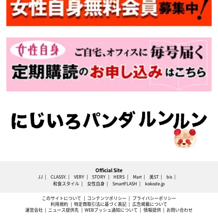
Official Site
JJ
CLASSY.
VERY
STORY
HERS
Mart
美ST
bis
和食スタイル
女性自身
SmartFLASH
kokode.jp
このサイトについて
コンテンツポリシー
プライバシーポリシー
利用規約
特定商取引法に基づく表記
広告掲載について
運営会社
ニュース提供先
WEBプッシュ通知について
情報提供
お問い合わせ