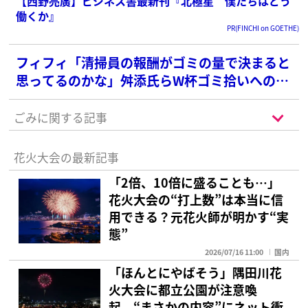
【西野亮廣】ビジネス書最新刊『北極星 僕たちはどう
働くか』
PR(FINCHI on GOETHE)
フィフィ「清掃員の報酬がゴミの量で決まると
思ってるのかな」舛添氏らW杯ゴミ拾いへの批
判に苦言
ごみに関する記事
花火大会の最新記事
「2倍、10倍に盛ることも…」
花火大会の“打上数”は本当に信
用できる？元花火師が明かす“実
態”
2026/07/16 11:00
国内
「ほんとにやばそう」隅田川花
火大会に都立公園が注意喚
起 “まさかの内容”にネット衝