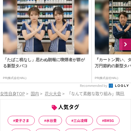
「たばこ税なし」思わぬ朗報に喫煙者が群が
『カートン買い、ダ
る新型タバコ
万円節約の新型タ
PR(株式会社HAL)
PR(株式会社HAL)
Recommended by
女性自身TOP
>
国内
>
花火大会
>
「なんて素敵な取り組み」隅田川花
人気タグ
愛子さま
水谷豊
三山凌輝
BMSG