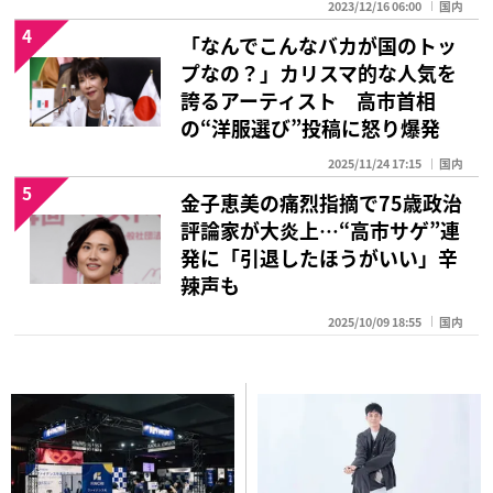
2023/12/16 06:00
国内
4
「なんでこんなバカが国のトッ
プなの？」カリスマ的な人気を
誇るアーティスト 高市首相
の“洋服選び”投稿に怒り爆発
2025/11/24 17:15
国内
5
金子恵美の痛烈指摘で75歳政治
評論家が大炎上…“高市サゲ”連
発に「引退したほうがいい」辛
辣声も
2025/10/09 18:55
国内