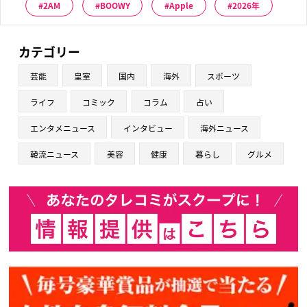
2AM
BOOWY
Apple
2026年
カテゴリー
芸能
皇室
国内
海外
スポーツ
ライフ
コミック
コラム
占い
エンタメニュース
インタビュー
海外ニュース
韓流ニュース
美容
健康
暮らし
グルメ