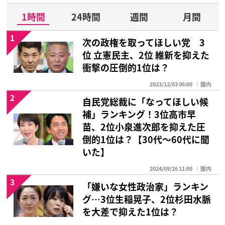
1時間
24時間
週間
月間
1
次の政権を取ってほしい党 3
位 立憲民主、2位 維新を抑えた
衝撃の圧倒的1位は？
2023/12/03 06:00
国内
2
自民党総裁に「なってほしい候
補」ランキング！3位高市早
苗、2位小泉進次郎を抑えた圧
倒的1位は？【30代〜60代に聞
いた】
2024/09/26 11:00
国内
3
「嫌いな女性政治家」ランキン
グ…3位生稲晃子、2位杉田水脈
を大差で抑えた1位は？