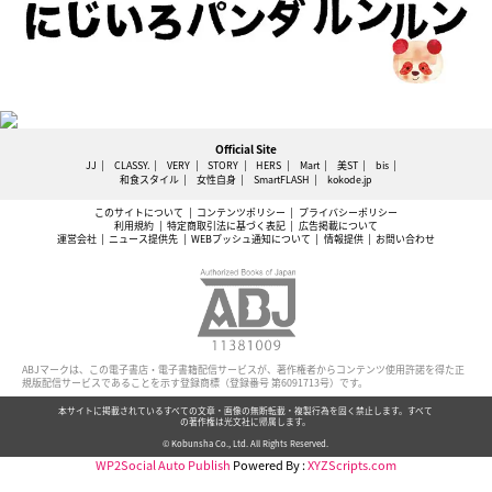
Official Site
JJ
CLASSY.
VERY
STORY
HERS
Mart
美ST
bis
和食スタイル
女性自身
SmartFLASH
kokode.jp
このサイトについて
コンテンツポリシー
プライバシーポリシー
利用規約
特定商取引法に基づく表記
広告掲載について
運営会社
ニュース提供先
WEBプッシュ通知について
情報提供
お問い合わせ
ABJマークは、この電子書店・電子書籍配信サービスが、著作権者からコンテンツ使用許諾を得た正
規版配信サービスであることを示す登録商標（登録番号 第6091713号）です。
本サイトに掲載されているすべての文章・画像の無断転載・複製行為を固く禁止します。すべて
の著作権は光文社に帰属します。
© Kobunsha Co., Ltd. All Rights Reserved.
WP2Social Auto Publish
Powered By :
XYZScripts.com