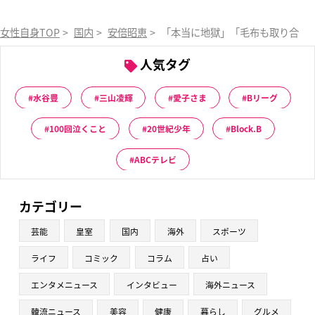
女性自身TOP
>
国内
>
安倍昭恵
>
「本当に地獄」「毛布も取り合い
人気タグ
水谷豊
三山凌輝
愛子さま
Bリーグ
100回泣くこと
20世紀少年
Block.B
ABCテレビ
カテゴリー
芸能
皇室
国内
海外
スポーツ
ライフ
コミック
コラム
占い
エンタメニュース
インタビュー
海外ニュース
韓流ニュース
美容
健康
暮らし
グルメ