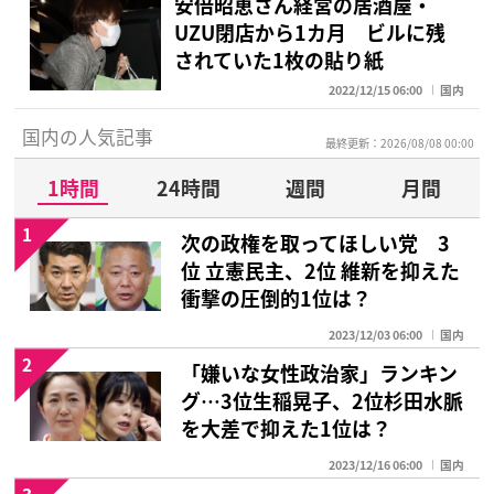
安倍昭恵さん経営の居酒屋・
UZU閉店から1カ月 ビルに残
されていた1枚の貼り紙
2022/12/15 06:00
国内
国内の人気記事
最終更新：2026/08/08 00:00
1時間
24時間
週間
月間
1
次の政権を取ってほしい党 3
位 立憲民主、2位 維新を抑えた
衝撃の圧倒的1位は？
2023/12/03 06:00
国内
2
「嫌いな女性政治家」ランキン
グ…3位生稲晃子、2位杉田水脈
を大差で抑えた1位は？
2023/12/16 06:00
国内
3