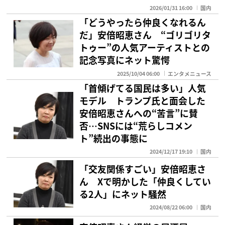
2026/01/31 16:00
国内
「どうやったら仲良くなれるん
だ」安倍昭恵さん “ゴリゴリタ
トゥー”の人気アーティストとの
記念写真にネット驚愕
2025/10/04 06:00
エンタメニュース
「首傾げてる国民は多い」人気
モデル トランプ氏と面会した
安倍昭恵さんへの“苦言”に賛
否…SNSには“荒らしコメン
ト”続出の事態に
2024/12/17 19:10
国内
「交友関係すごい」安倍昭恵さ
ん Xで明かした「仲良くしてい
る2人」にネット騒然
2024/08/22 06:00
国内