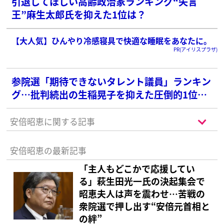
引退してほしい高齢政治家ランキング“失言
王”麻生太郎氏を抑えた1位は？
【大人気】ひんやり冷感寝具で快適な睡眠をあなたに。
PR(アイリスプラザ)
参院選「期待できないタレント議員」ランキン
グ…批判続出の生稲晃子を抑えた圧倒的1位
は？
安倍昭恵に関する記事
安倍昭恵の最新記事
「主人もどこかで応援してい
る」萩生田光一氏の決起集会で
昭恵夫人は声を震わせ…苦戦の
衆院選で押し出す“安倍元首相と
の絆”