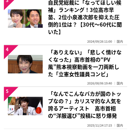
自民党総裁に「なってほしい候
補」ランキング！3位高市早
苗、2位小泉進次郎を抑えた圧
倒的1位は？【30代〜60代に聞
いた】
2024/09/26 11:00
国内
4
「ありえない」「悲しく情けな
くなった」高市首相の“PV
風”熊本視察動画を一刀両断し
た「立憲女性議員コンビ」
2026/08/06 19:40
国内
5
「なんでこんなバカが国のトッ
プなの？」カリスマ的な人気を
誇るアーティスト 高市首相
の“洋服選び”投稿に怒り爆発
2025/11/24 17:15
国内