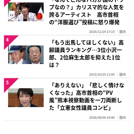
プなの？」カリスマ的な人気を
誇るアーティスト 高市首相
の“洋服選び”投稿に怒り爆発
2025/11/24 17:15
国内
4
「もう出馬してほしくない」高
齢議員ランキング…3位小沢一
郎、2位麻生太郎を抑えた1位
は？
2023/10/25 11:00
国内
5
「ありえない」「悲しく情けな
くなった」高市首相の“PV
風”熊本視察動画を一刀両断し
た「立憲女性議員コンビ」
2026/08/06 19:40
国内