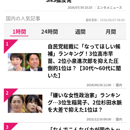
2026/07/30 15:25
エンタメニュース
国内の人気記事
最終更新：2026/08/07 08:00
1時間
24時間
週間
月間
1
自民党総裁に「なってほしい候
補」ランキング！3位高市早
苗、2位小泉進次郎を抑えた圧
倒的1位は？【30代〜60代に聞
いた】
2024/09/26 11:00
国内
2
「嫌いな女性政治家」ランキン
グ…3位生稲晃子、2位杉田水脈
を大差で抑えた1位は？
2023/12/16 06:00
国内
3
「なんでこんなバカが国のトッ