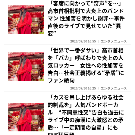
「客席に向かって“奇声”を…」
高市首相批判で大炎上のバンド
マン 性加害を明かし謝罪…事件
直後のライブで見せていた“異
変”
2026/07/30 16:55
エンタメニュース
「世界で一番ダサい」高市首相
を「バカ」呼ばわりで炎上の人
気ロッカー 女性への性加害を
告白…社会正義掲げる“矛盾”に
ファン絶句
2026/07/30 16:25
エンタメニュース
「カスを吊し上げあらゆる社会
的制裁を」人気バンドボーカ
ル “不同意性交”告白も過去に
ライブ中の痴漢に大激怒との矛
盾…「一定期間の自粛」にも
SNS猛反発