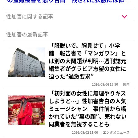
が付着
性加害に関する記事
性加害の最新記事
「服脱いで、胸見せて」小学
館 報告書で「マンガワン」と
は別の大問題が判明…週刊誌元
編集者がグラビア志望の女性に
迫った“過激要求”
2026/08/06 13:50
国内
「初対面の女性に無理やりキス
しようと…」性加害告白の人気
ミュージシャン 事件前から囁
かれていた“裏の顔”、売れない
同業者を無視することも
2026/08/02 11:00
エンタメニュース