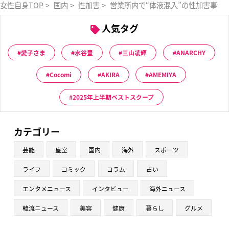
女性自身TOP
>
国内
>
性加害
>
営業所内で“体液混入”の性加害事件
人気タグ
愛子さま
水谷豊
三山凌輝
ANARCHY
Cocomi
AKIRA
AMEMIYA
2025年上半期ベストスクープ
カテゴリー
芸能
皇室
国内
海外
スポーツ
ライフ
コミック
コラム
占い
エンタメニュース
インタビュー
海外ニュース
韓流ニュース
美容
健康
暮らし
グルメ