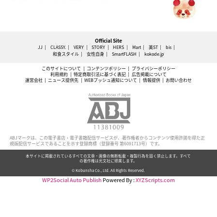
Official Site
JJ
CLASSY.
VERY
STORY
HERS
Mart
美ST
bis
和食スタイル
女性自身
SmartFLASH
kokode.jp
このサイトについて
コンテンツポリシー
プライバシーポリシー
利用規約
特定商取引法に基づく表記
広告掲載について
運営会社
ニュース提供先
WEBプッシュ通知について
情報提供
お問い合わせ
ABJマークは、この電子書店・電子書籍配信サービスが、著作権者からコンテンツ使用許諾を得た正
規版配信サービスであることを示す登録商標（登録番号 第6091713号）です。
本サイトに掲載されているすべての文章・画像の無断転載・複製行為を固く禁止します。すべて
の著作権は光文社に帰属します。
© Kobunsha Co., Ltd. All Rights Reserved.
WP2Social Auto Publish
Powered By :
XYZScripts.com