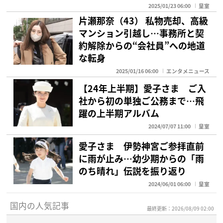
2025/01/23 06:00
皇室
片瀬那奈（43） 私物売却、高級
マンション引越し…事務所と契
約解除からの“会社員”への地道
な転身
2025/01/16 06:00
エンタメニュース
【24年上半期】愛子さま ご入
社から初の単独ご公務まで…飛
躍の上半期アルバム
2024/07/07 11:00
皇室
愛子さま 伊勢神宮ご参拝直前
に雨が止み…幼少期からの「雨
のち晴れ」伝説を振り返り
2024/06/01 06:00
皇室
国内の人気記事
最終更新：2026/08/09 02:00