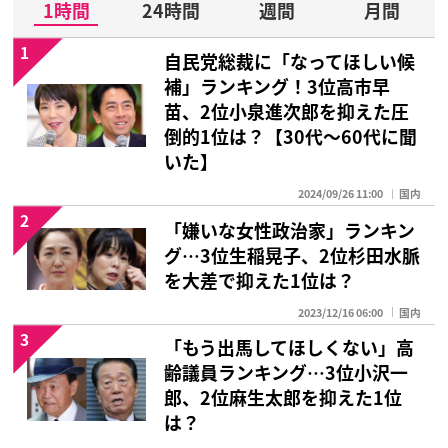
1時間
24時間
週間
月間
1
自民党総裁に「なってほしい候
補」ランキング！3位高市早
苗、2位小泉進次郎を抑えた圧
倒的1位は？【30代〜60代に聞
いた】
2024/09/26 11:00
国内
2
「嫌いな女性政治家」ランキン
グ…3位生稲晃子、2位杉田水脈
を大差で抑えた1位は？
2023/12/16 06:00
国内
3
「もう出馬してほしくない」高
齢議員ランキング…3位小沢一
郎、2位麻生太郎を抑えた1位
は？