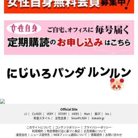
Official Site
JJ
CLASSY.
VERY
STORY
HERS
Mart
美ST
bis
和食スタイル
女性自身
SmartFLASH
kokode.jp
このサイトについて
コンテンツポリシー
プライバシーポリシー
利用規約
特定商取引法に基づく表記
広告掲載について
運営会社
ニュース提供先
WEBプッシュ通知について
情報提供
お問い合わせ