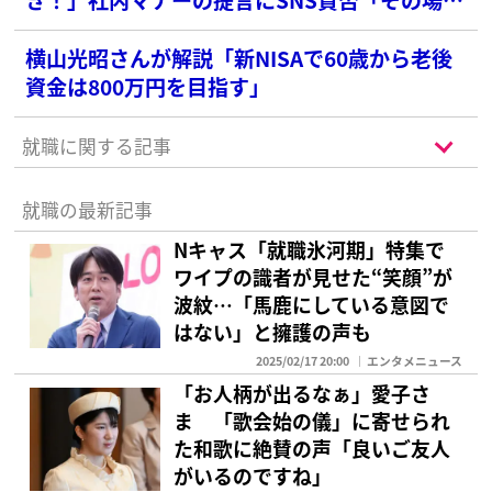
お礼で十分」との意見も
横山光昭さんが解説「新NISAで60歳から老後
資金は800万円を目指す」
就職に関する記事
就職の最新記事
Nキャス「就職氷河期」特集で
ワイプの識者が見せた“笑顔”が
波紋…「馬鹿にしている意図で
はない」と擁護の声も
2025/02/17 20:00
エンタメニュース
「お人柄が出るなぁ」愛子さ
ま 「歌会始の儀」に寄せられ
た和歌に絶賛の声「良いご友人
がいるのですね」