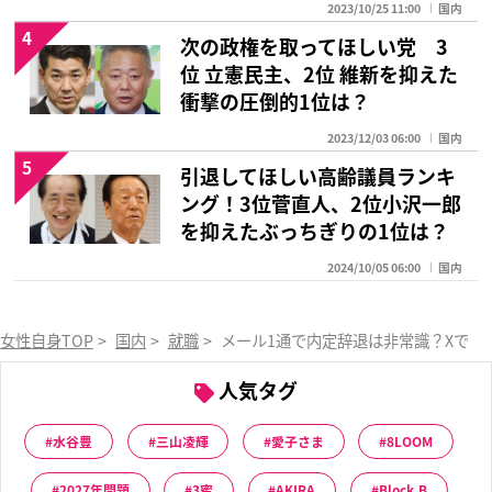
2023/10/25 11:00
国内
4
次の政権を取ってほしい党 3
位 立憲民主、2位 維新を抑えた
衝撃の圧倒的1位は？
2023/12/03 06:00
国内
5
引退してほしい高齢議員ランキ
ング！3位菅直人、2位小沢一郎
を抑えたぶっちぎりの1位は？
2024/10/05 06:00
国内
女性自身TOP
>
国内
>
就職
>
メール1通で内定辞退は非常識？Xで議
人気タグ
水谷豊
三山凌輝
愛子さま
8LOOM
2027年問題
3蜜
AKIRA
Block.B