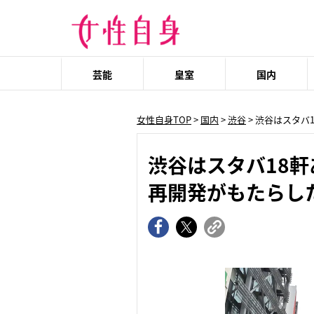
芸能
皇室
国内
女性自身TOP
>
国内
>
渋谷
> 渋谷はスタ
渋谷はスタバ18
再開発がもたらし