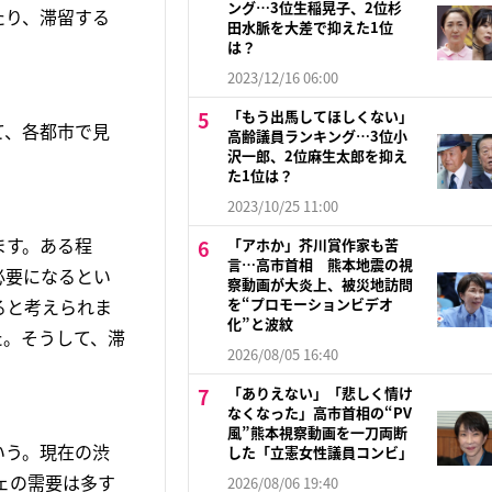
ング…3位生稲晃子、2位杉
たり、滞留する
田水脈を大差で抑えた1位
は？
2023/12/16 06:00
「もう出馬してほしくない」
て、各都市で見
高齢議員ランキング…3位小
沢一郎、2位麻生太郎を抑え
た1位は？
2023/10/25 11:00
ます。ある程
「アホか」芥川賞作家も苦
言…高市首相 熊本地震の視
必要になるとい
察動画が大炎上、被災地訪問
ると考えられま
を“プロモーションビデオ
化”と波紋
た。そうして、滞
2026/08/05 16:40
「ありえない」「悲しく情け
なくなった」高市首相の“PV
風”熊本視察動画を一刀両断
いう。現在の渋
した「立憲女性議員コンビ」
ェの需要は多す
2026/08/06 19:40