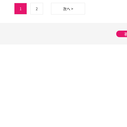
1
2
次へ >