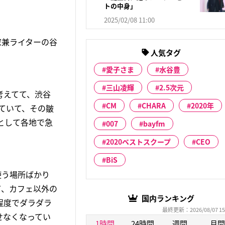
トの中身」
2025/02/08 11:00
家兼ライターの谷
人気タグ
愛子さま
水谷豊
三山凌輝
2.5次元
考えてて、渋谷
CM
CHARA
2020年
ていて、その皺
として各地で急
007
bayfm
2020ベストスクープ
CEO
BiS
使う場所ばかり
て、カフェ以外の
国内ランキング
程度でダラダラ
最終更新：2026/08/07 15
せなくなってい
1時間
24時間
週間
月間