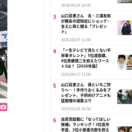
2018/05/24 16:00
山口百恵さん 夫・三浦友和
が親友の認知症にショック…
支えに孫と贈る「プレゼン
ト」
2026/08/07 11:00
「一生テレビで見たくない不
祥事タレント」5位渡部建、
4位斉藤慎二を抑えたワース
ト3は？【2026年版】
2026/06/17 11:00
山口百恵さん 孫といちご狩
りへ…！手作りおくるみをプ
レゼント、子供向けアニメも
猛勉強の溺愛ぶり
2025/02/26 16:30
自民党総裁に「なってほしい
候補」ランキング！3位高市
早苗、2位小泉進次郎を抑え