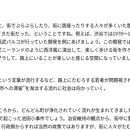
と、街でぶらぶらしたり、街に居座ったりする人々が多くいた
きた街だった、ということですね。例えば、渋谷では1970〜1
西武パルコが行っていた開発を例にあげましょう。この開発で
ズニーランドのように西洋風に演出して、楽しく歩ける街を作
ブラして、路上にいることが楽しいと感じる空間になっていま
」という言葉が流行するなど、路上にたむろする若者が問題視さ
都市への滞留”を淘汰する流れに社会は向かっていく。
のころから、どんどん町が浄化されていく流れが生まれてきまし
阪で起こった池田小事件でしょう。治安維持の観点から、街中に
。行政側からすれば当然の政策ではありますが、街に人々がた