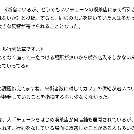
が、《新宿にいるが、どうでもいいチェーンの喫茶店にまで行列
ないか》と投稿。すると、同様の思いを抱いていた人は多かった
大きな反響が寄せられることとなった。
ール行列は草ですよ》
じゃなく座って一息つける場所が無いから喫茶店入るしかない
っていってる》
じ課題抱えてますね。来街者数に対してカフェの供給が追いつ
が頻発していることを指摘する声も少なくなかった。
は、大手チェーンをはじめ喫茶店が何店舗も展開されているが、
入れず、行列をなしている場面に遭遇したことがある人も多い