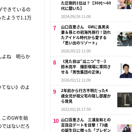
た圧倒的1位は？【30代〜60
代に聞いた】
ができているの
2024/09/26 11:00
ようで1.1万
山口百恵さん GWに長男夫
妻＆孫との初海外旅行！訪れ
たアイドル時代から愛する
「思い出のリゾート」
2026/05/22 11:00
んよね 明らか
《見た目は“瓜二つ”で…》
鈴木亮平 撮影現場に帯同さ
せる「男性集団の正体」
2026/02/12 11:00
いてない》のよ
2年前から行方不明だった4
歳女児が祖父宅の隠し部屋か
ら発見
2022/02/16 17:59
このGWを始
山口百恵さん 三浦友和との
百貨店デートを目撃！73歳
のではないだろ
の誕生日に贈った「プレゼン