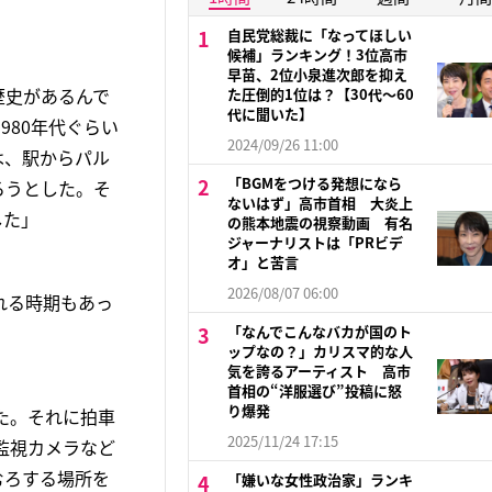
自民党総裁に「なってほしい
候補」ランキング！3位高市
早苗、2位小泉進次郎を抑え
歴史があるんで
た圧倒的1位は？【30代〜60
代に聞いた】
980年代ぐらい
2024/09/26 11:00
は、駅からパル
「BGMをつける発想になら
ろうとした。そ
ないはず」高市首相 大炎上
した」
の熊本地震の視察動画 有名
ジャーナリストは「PRビデ
オ」と苦言
2026/08/07 06:00
れる時期もあっ
「なんでこんなバカが国のト
ップなの？」カリスマ的な人
気を誇るアーティスト 高市
首相の“洋服選び”投稿に怒
り爆発
た。それに拍車
2025/11/24 17:15
監視カメラなど
むろする場所を
「嫌いな女性政治家」ランキ