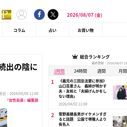
2026/08/07
(金)
コラム
占い
お買い物
総合ランキング
最終更新：2026/08/07 15
続出の陰に
1時間
24時間
週間
月間
《義兄の三回忌法要に参加》
山口百恵さん 義姉が明かす
夫・友和と「夫婦げんかをし
：2024/05/09 11:00
ない理由」
『女性自身』編集部
2026/04/02 11:00
菅野美穂長男がイケメンすぎ
ると話題 公園で堺雅人より
有名人