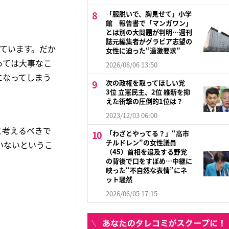
「服脱いで、胸見せて」小学
館 報告書で「マンガワン」
とは別の大問題が判明…週刊
誌元編集者がグラビア志望の
ています。だか
女性に迫った“過激要求”
っては大事なこ
2026/08/06 13:50
になってしまう
次の政権を取ってほしい党
3位 立憲民主、2位 維新を抑
えた衝撃の圧倒的1位は？
2023/12/03 06:00
と考えるべきで
「わざとやってる？」“高市
チルドレン”の女性議員
いないというこ
（45）首相を追及する野党
の背後で口をすぼめ…中継に
映った“不自然な表情”にネ
ット騒然
2026/06/05 17:15