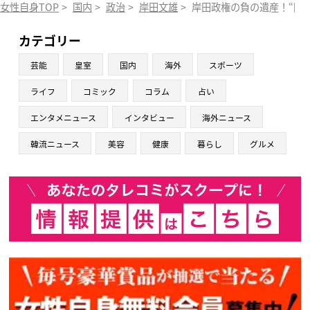
女性自身TOP
>
国内
>
政治
>
岸田文雄
>
岸田政権の負の遺産！“国
カテゴリー
芸能
皇室
国内
海外
スポーツ
ライフ
コミック
コラム
占い
エンタメニュース
インタビュー
海外ニュース
韓流ニュース
美容
健康
暮らし
グルメ