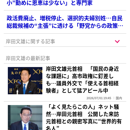
小”勤めに恩恵は少ない」と専門家
政活費廃止、増税停止、選択的夫婦別姓…自民
総裁候補の“主張”に透ける「野党からの政策パ
クリ」
岸田文雄に関する記事
岸田文雄の最新記事
岸田文雄元首相 「国民の身近
な課題に」高市政権に釘差し
も…議員外交で「使える首相経
験者」として猛アピール中
2026/07/01 19:45
国内
「よく見たらこの人」ネット騒
然…岸田元首相 公開した来訪
元首相との親密写真に“世界的有
名人”