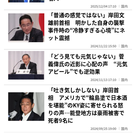
2025/12/04 17:10
国内
「普通の感覚ではない」岸田文
雄前首相 明かした自身の襲撃
事件時の“冷静すぎる心境”にネ
ット震撼
2024/11/22 15:50
国内
「どう見ても元気じゃない」菅
義偉氏の近影に心配の声 “元気
アピール”でも逆効果
2024/11/13 17:10
国内
「吐き気しかしない」岸田首
相 アメリカで“輪島塗で日本酒
を堪能”のKY姿に寄せられる怒
りの声…能登地方は豪雨被害で
死者9名に
2024/09/25 19:00
国内