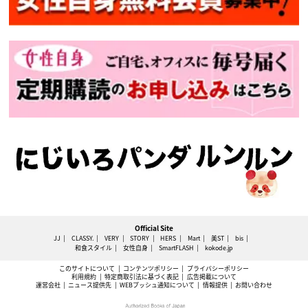
Official Site
JJ
CLASSY.
VERY
STORY
HERS
Mart
美ST
bis
和食スタイル
女性自身
SmartFLASH
kokode.jp
このサイトについて
コンテンツポリシー
プライバシーポリシー
利用規約
特定商取引法に基づく表記
広告掲載について
運営会社
ニュース提供先
WEBプッシュ通知について
情報提供
お問い合わせ