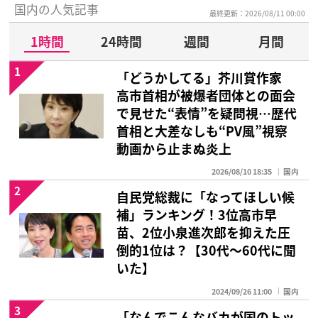
国内の人気記事
最終更新：2026/08/11 00:00
1時間
24時間
週間
月間
1
「どうかしてる」芥川賞作家
高市首相が被爆者団体との面会
で見せた“表情”を疑問視…歴代
首相と大差なしも“PV風”視察
動画から止まぬ炎上
2026/08/10 18:35
国内
2
自民党総裁に「なってほしい候
補」ランキング！3位高市早
苗、2位小泉進次郎を抑えた圧
倒的1位は？【30代〜60代に聞
いた】
2024/09/26 11:00
国内
3
「なんでこんなバカが国のトッ