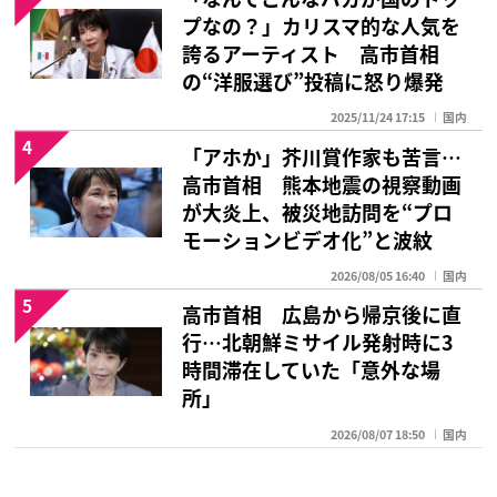
プなの？」カリスマ的な人気を
誇るアーティスト 高市首相
の“洋服選び”投稿に怒り爆発
2025/11/24 17:15
国内
4
「アホか」芥川賞作家も苦言…
高市首相 熊本地震の視察動画
が大炎上、被災地訪問を“プロ
モーションビデオ化”と波紋
2026/08/05 16:40
国内
5
高市首相 広島から帰京後に直
行…北朝鮮ミサイル発射時に3
時間滞在していた「意外な場
所」
2026/08/07 18:50
国内