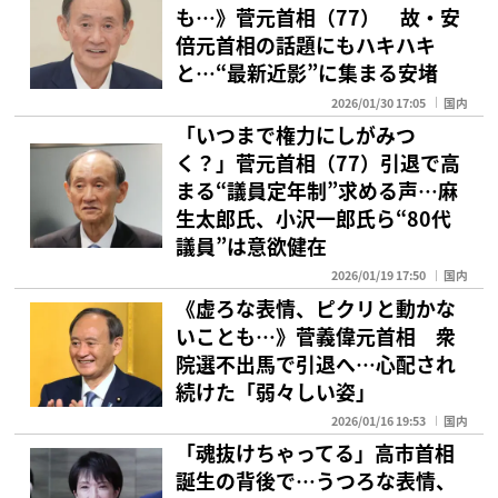
も…》菅元首相（77） 故・安
倍元首相の話題にもハキハキ
と…“最新近影”に集まる安堵
2026/01/30 17:05
国内
「いつまで権力にしがみつ
く？」菅元首相（77）引退で高
まる“議員定年制”求める声…麻
生太郎氏、小沢一郎氏ら“80代
議員”は意欲健在
2026/01/19 17:50
国内
《虚ろな表情、ピクリと動かな
いことも…》菅義偉元首相 衆
院選不出馬で引退へ…心配され
続けた「弱々しい姿」
2026/01/16 19:53
国内
「魂抜けちゃってる」高市首相
誕生の背後で…うつろな表情、