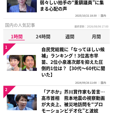
弱々しい拍手の“重鎮議員”に集
まる心配の声
2025/10/21 18:30
国内
国内の人気記事
最終更新：2026/08/06 17:00
1時間
24時間
週間
月間
1
自民党総裁に「なってほしい候
補」ランキング！3位高市早
苗、2位小泉進次郎を抑えた圧
倒的1位は？【30代〜60代に聞
いた】
2024/09/26 11:00
国内
2
「アホか」芥川賞作家も苦言…
高市首相 熊本地震の視察動画
が大炎上、被災地訪問を“プロ
モーションビデオ化”と波紋