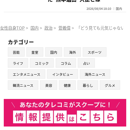
2026/08/04 18:10
国内
女性自身TOP
>
国内
>
政治
>
菅義偉
>
「どう見ても元気じゃない」
カテゴリー
芸能
皇室
国内
海外
スポーツ
ライフ
コミック
コラム
占い
エンタメニュース
インタビュー
海外ニュース
韓流ニュース
美容
健康
暮らし
グルメ