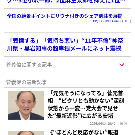
は？
全国の絶景ポイントにサウナ付きのシェア別荘を展開
PR(COCO VILLA on GOETHE)
「戦慄する」「気持ち悪い」“11年不倫”神奈
川県・黒岩知事の超卑猥メールにネット震撼
菅義偉に関する記事
菅義偉の最新記事
「元気そうになってる」菅元首
相 “ピクリとも動かない”深刻
状態から一変…党大会で見せ
た“最新近影”に広がる安堵
2026/04/14 18:40
国内
《“ほとんど反応がない”報道