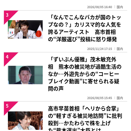
2026/08/05 16:40
国内
3
「なんでこんなバカが国のトッ
プなの？」カリスマ的な人気を
誇るアーティスト 高市首相
の“洋服選び”投稿に怒り爆発
2025/11/24 17:15
国内
4
「ずいぶん優雅」茂木敏充外
相 熊本の被災地が過酷生活の
なか…外遊先からの“コーヒー
ブレイク動画”に寄せられる疑
問の声
2026/08/05 15:45
国内
5
高市早苗首相「ヘリから合掌」
の“軽すぎる被災地訪問”に批判
殺到…かたわらで株を上げ
た“熊本選出”大臣とは