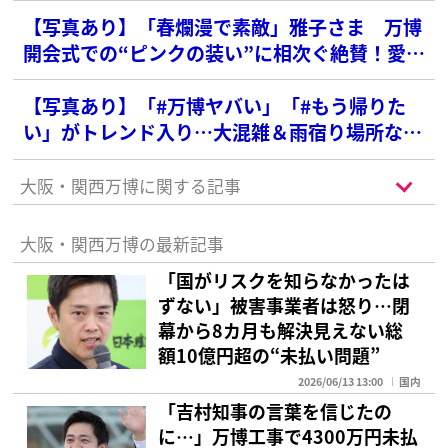
【写真あり】「春爛漫で素敵」雅子さま 万博
開会式での“ピンクの装い”に相次ぐ絶賛！愛子
さま想起するとの声も
【写真あり】「#万博ヤバい」「#もう帰りた
い」がトレンド入り…大混雑＆雨宿り場所なし
でSNSに相次いだ「阿鼻叫喚」
大阪・関西万博に関する記事
大阪・関西万博の最新記事
「国がリスクを知らなかったは
ずない」被害事業者は怒り…閉
幕から8カ月も解決見えない総
額10億円超の“未払い問題”
2026/06/13 13:00
国内
「吉村知事の言葉を信じたの
に…」万博工事で4300万円未払