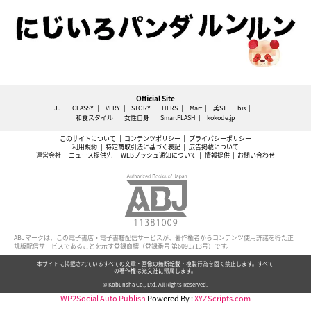
Official Site
JJ
CLASSY.
VERY
STORY
HERS
Mart
美ST
bis
和食スタイル
女性自身
SmartFLASH
kokode.jp
このサイトについて
コンテンツポリシー
プライバシーポリシー
利用規約
特定商取引法に基づく表記
広告掲載について
運営会社
ニュース提供先
WEBプッシュ通知について
情報提供
お問い合わせ
ABJマークは、この電子書店・電子書籍配信サービスが、著作権者からコンテンツ使用許諾を得た正
規版配信サービスであることを示す登録商標（登録番号 第6091713号）です。
本サイトに掲載されているすべての文章・画像の無断転載・複製行為を固く禁止します。すべて
の著作権は光文社に帰属します。
© Kobunsha Co., Ltd. All Rights Reserved.
WP2Social Auto Publish
Powered By :
XYZScripts.com