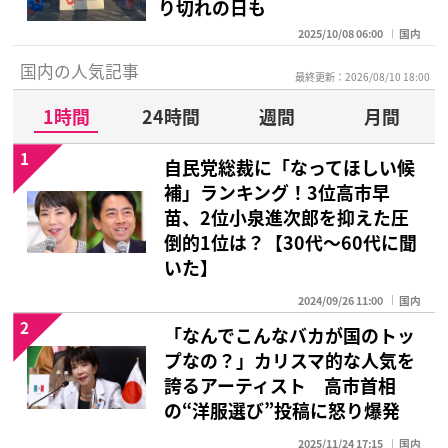
り切れの日も
2025/10/08 06:00
国内
国内の人気記事
最終更新：2026/08/10 18:00
1時間
24時間
週間
月間
1
自民党総裁に「なってほしい候
補」ランキング！3位高市早
苗、2位小泉進次郎を抑えた圧
倒的1位は？【30代〜60代に聞
いた】
2024/09/26 11:00
国内
2
「なんでこんなバカが国のトッ
プなの？」カリスマ的な人気を
誇るアーティスト 高市首相
の“洋服選び”投稿に怒り爆発
2025/11/24 17:15
国内