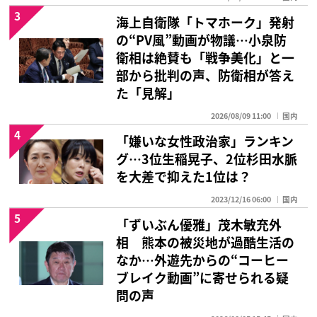
3
海上自衛隊「トマホーク」発射
の“PV風”動画が物議…小泉防
衛相は絶賛も「戦争美化」と一
部から批判の声、防衛相が答え
た「見解」
2026/08/09 11:00
国内
4
「嫌いな女性政治家」ランキン
グ…3位生稲晃子、2位杉田水脈
を大差で抑えた1位は？
2023/12/16 06:00
国内
5
「ずいぶん優雅」茂木敏充外
相 熊本の被災地が過酷生活の
なか…外遊先からの“コーヒー
ブレイク動画”に寄せられる疑
問の声