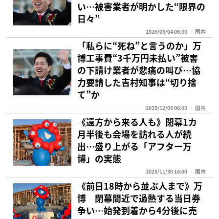
い…被害業者が明かした“限界の
日々”
2026/06/04 06:00
国内
「私らに“死ね”と言うのか」万
博工事費“3千万円未払い”被害
の下請け業者が悲痛の叫び…協
力要請した吉村知事は“切り捨
て”か
2025/12/05 06:00
国内
《遠方から来る人も》閉幕1カ
月半後も会場を訪れる人が続
出…盛り上がる「アフター万
博」の実態
2025/11/30 16:00
国内
《前日18時から並ぶ人まで》万
博 閉幕間近で過熱する当日券
争い…始発到着から4分後に売