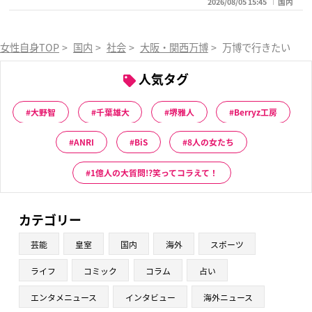
2026/08/05 15:45
国内
女性自身TOP
>
国内
>
社会
>
大阪・関西万博
>
万博で行きたい「海
人気タグ
大野智
千葉雄大
堺雅人
Berryz工房
ANRI
BiS
8人の女たち
1億人の大質問!?笑ってコラえて！
カテゴリー
芸能
皇室
国内
海外
スポーツ
ライフ
コミック
コラム
占い
エンタメニュース
インタビュー
海外ニュース