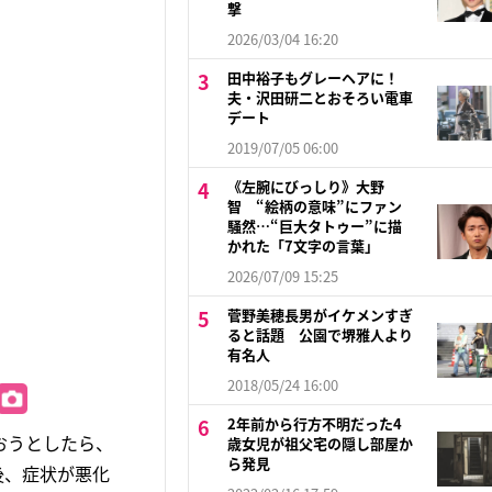
撃
2026/03/04 16:20
田中裕子もグレーヘアに！
夫・沢田研二とおそろい電車
デート
2019/07/05 06:00
《左腕にびっしり》大野
智 “絵柄の意味”にファン
騒然…“巨大タトゥー”に描
かれた「7文字の言葉」
2026/07/09 15:25
菅野美穂長男がイケメンすぎ
ると話題 公園で堺雅人より
有名人
2018/05/24 16:00
2年前から行方不明だった4
おうとしたら、
歳女児が祖父宅の隠し部屋か
ら発見
後、症状が悪化