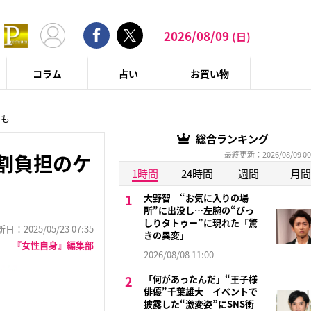
2026/08/09
(日)
コラム
占い
お買い物
スも
総合ランキング
最終更新：2026/08/09 00
割負担のケ
1時間
24時間
週間
月間
大野智 “お気に入りの場
所”に出没し…左腕の“びっ
しりタトゥー”に現れた「驚
：2025/05/23 07:35
きの異変」
『女性自身』編集部
2026/08/08 11:00
「何があったんだ」“王子様
俳優”千葉雄大 イベントで
披露した“激変姿”にSNS衝