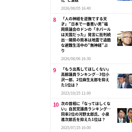
2026/08/05 16:40
「人の神経を逆撫でする天
才」”日本で一番悪い男”福
岡県議会のドンの「ネパール
は天国だった」発言に批判続
出…隣県の熊本は地震で過酷
な避難生活中の“無神経”ぶ
り
2026/08/06 16:30
「もう出馬してほしくない」
高齢議員ランキング…3位小
沢一郎、2位麻生太郎を抑え
た1位は？
2023/10/25 11:00
次の首相に「なってほしくな
い」自民党議員ランキング…
同率2位の河野太郎氏、小泉
進次郎氏を抑えた1位は？
2025/07/25 16:00