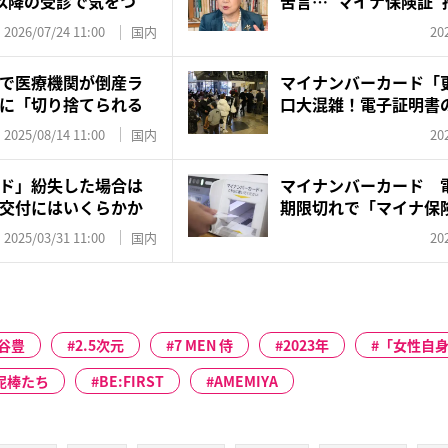
以降の受診で気をつ
苦言…“マイナ保険証”
の...
2026/07/24 11:00
国内
20
で医療機関が倒産ラ
マイナンバーカード「
に「切り捨てられる
口大混雑！電子証明書
イン...
2025/08/14 11:00
国内
20
ド」紛失した場合は
マイナンバーカード 
交付にはいくらかか
期限切れで「マイナ保
不可...
2025/03/31 11:00
国内
20
谷豊
2.5次元
7 MEN 侍
2023年
「女性自身
泥棒たち
BE:FIRST
AMEMIYA