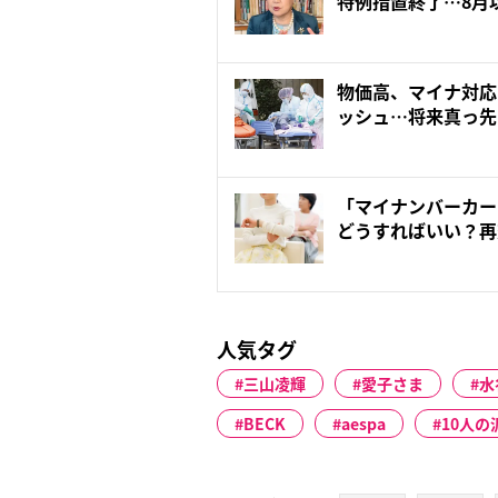
特例措置終了…8月
け...
物価高、マイナ対応
ッシュ…将来真っ先
診療...
「マイナンバーカー
どうすればいい？再
る？
人気タグ
三山凌輝
愛子さま
水
BECK
aespa
10人の