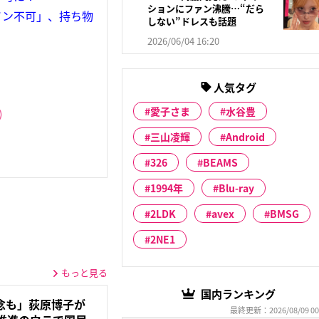
ションにファン沸騰…“だら
イン不可」、持ち物
しない”ドレスも話題
2026/06/04 16:20
人気タグ
愛子さま
水谷豊
三山凌輝
Android
326
BEAMS
1994年
Blu-ray
2LDK
avex
BMSG
2NE1
もっと見る
国内ランキング
念も」荻原博子が
最終更新：2026/08/09 00