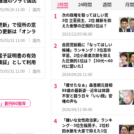
推進のウラで国民
1時間
24時間
週間
月間
25/09/26 11:00
国内
次の政権を取ってほしい党
3位 立憲民主、2位 維新を抑
更新」で役所の窓
えた衝撃の圧倒的1位は？
の更新は「オンラ
2023/12/03 06:00
25/03/31 11:00
国内
自民党総裁に「なってほしい
候補」ランキング！3位高市
電子証明書の有効
早苗、2位小泉進次郎を抑え
た圧倒的1位は？【30代〜60
険証」として利用
代に聞いた】
25/03/31 11:00
国内
2024/09/26 11:00
「痩せたなぁ」森喜朗元首相
88歳の最新姿…近年は体調
不安と闘う日々「いい顔」安
堵の声も
」創刊60周年
2026/04/11 06:00
「嫌いな女性政治家」ランキ
ング…3位生稲晃子、2位杉
田水脈を大差で抑えた1位