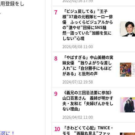
2022/02/16 17:59
利用登録をし
.
「ビジュ戻してる」“王子
様”37歳の元戦隊ヒーロー俳
優 ふっくらビジュアルから
の“激やせ”回帰にSNS騒
然…語っていた“加齢を気に
しない”心境
2026/08/08 11:00
「やばすぎる」中山美穂の実
妹女優 “独りよがりな差し
入れ”に「自分勝手にもほど
がある」と批判の声
2024/07/12 19:58
《義兄の三回忌法要に参加》
山口百恵さん 義姉が明かす
夫・友和と「夫婦げんかをし
ない理由」
2026/04/02 11:00
「きわどくて心配」TWICE・
不可に！
モモ “両脇丸見え”ファッ