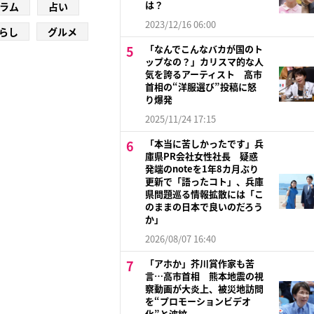
は？
ラム
占い
2023/12/16 06:00
らし
グルメ
「なんでこんなバカが国のト
ップなの？」カリスマ的な人
気を誇るアーティスト 高市
首相の“洋服選び”投稿に怒
り爆発
2025/11/24 17:15
「本当に苦しかったです」兵
庫県PR会社女性社長 疑惑
発端のnoteを1年8カ月ぶり
更新で「語ったコト」、兵庫
県問題巡る情報拡散には「こ
のままの日本で良いのだろう
か」
2026/08/07 16:40
「アホか」芥川賞作家も苦
言…高市首相 熊本地震の視
察動画が大炎上、被災地訪問
を“プロモーションビデオ
化”と波紋