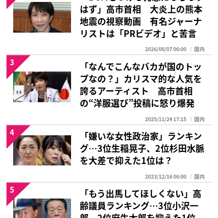
はず」高市首相 大炎上の熊本
地震の視察動画 有名ジャーナ
リストは「PRビデオ」と苦言
2026/08/07 06:00
国内
3
「なんでこんなバカが国のトッ
プなの？」カリスマ的な人気を
誇るアーティスト 高市首相
の“洋服選び”投稿に怒り爆発
2025/11/24 17:15
国内
4
「嫌いな女性政治家」ランキン
グ…3位生稲晃子、2位杉田水脈
を大差で抑えた1位は？
2023/12/16 06:00
国内
5
「もう出馬してほしくない」高
齢議員ランキング…3位小沢一
郎、2位麻生太郎を抑えた1位