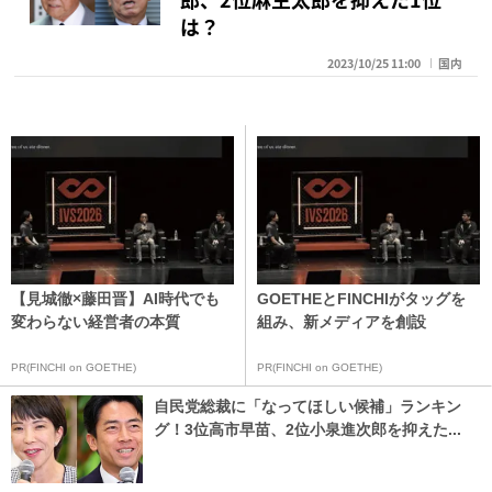
は？
2023/10/25 11:00
国内
【見城徹×藤田晋】AI時代でも
GOETHEとFINCHIがタッグを
変わらない経営者の本質
組み、新メディアを創設
PR(FINCHI on GOETHE)
PR(FINCHI on GOETHE)
自民党総裁に「なってほしい候補」ランキン
グ！3位高市早苗、2位小泉進次郎を抑えた...