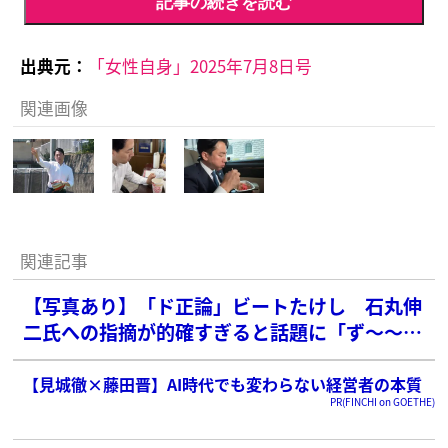
記事の続きを読む
出典元：
「女性自身」2025年7月8日号
関連画像
関連記事
【写真あり】「ド正論」ビートたけし 石丸伸
二氏への指摘が的確すぎると話題に「ず〜〜っ
と石丸さんに思ってたのがまさにコレ」
【見城徹×藤田晋】AI時代でも変わらない経営者の本質
PR(FINCHI on GOETHE)