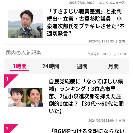
2026/07/01 20:10
エンタメニュース
「すさまじい職業差別」と批判
続出…立憲・古賀参院議員 小
泉進次郎氏をブチギレさせた“不
適切発言”
2026/06/15 19:25
国内
国内の人気記事
最終更新：2026/08/07 13:00
1時間
24時間
週間
月間
1
自民党総裁に「なってほしい候
補」ランキング！3位高市早
苗、2位小泉進次郎を抑えた圧
倒的1位は？【30代〜60代に聞
いた】
2024/09/26 11:00
国内
2
「BGMをつける発想にならない