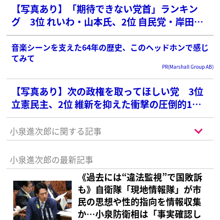
【写真あり】「期待できない党首」ランキン
グ 3位 れいわ・山本氏、2位 自民党・岸田首
相を抑えた圧倒的1位は？
音楽シーンを支えた64年の歴史、このヘッドホンで感じ
てみて
PR(Marshall Group AB)
【写真あり】次の政権を取ってほしい党 3位
立憲民主、2位 維新を抑えた衝撃の圧倒的1位
は？
小泉進次郎に関する記事
小泉進次郎の最新記事
《過去には“違法監視”で国敗訴
も》自衛隊「現地情報隊」が市
民の思想や性的指向を情報収集
か…小泉防衛相は「事実確認し