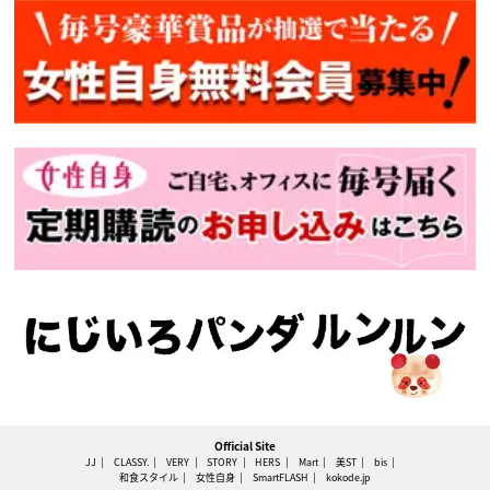
Official Site
JJ
CLASSY.
VERY
STORY
HERS
Mart
美ST
bis
和食スタイル
女性自身
SmartFLASH
kokode.jp