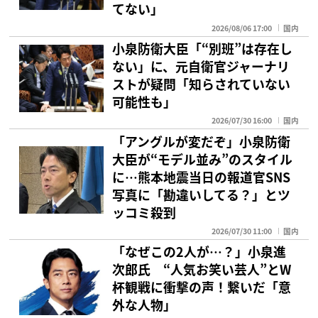
てない」
2026/08/06 17:00
国内
小泉防衛大臣「“別班”は存在し
ない」に、元自衛官ジャーナリ
ストが疑問「知らされていない
可能性も」
2026/07/30 16:00
国内
「アングルが変だぞ」小泉防衛
大臣が“モデル並み”のスタイル
に…熊本地震当日の報道官SNS
写真に「勘違いしてる？」とツ
ッコミ殺到
2026/07/30 11:00
国内
「なぜこの2人が…？」小泉進
次郎氏 “人気お笑い芸人”とW
杯観戦に衝撃の声！繋いだ「意
外な人物」