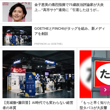
金子恵美の痛烈指摘で75歳政治評論家が大炎
上…“高市サゲ”連発に「引退したほうが...
GOETHEとFINCHIがタッグを組み、新メディ
アを創設
PR(FINCHI on GOETHE)
【見城徹×藤田晋】AI時代でも変わらない経営
「もっと早く知りた
者の本質
型タバコが大反響