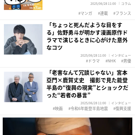
2025/06/28 11:00
コラム
マンガ
連載
フランス
「ちょっと死んだような目をす
る」佐野勇斗が明かす漫画原作ド
ラマで演じるときに心がけた意外
なコツ
2025/06/28 11:00
インタビュー
ドラマ
NHK
男優
「老害なんて冗談じゃない」宮本
亞門×鹿賀丈史 撮影で見た能登
半島の“復興の現実”とショックだ
った“若者の暴言”
2025/06/28 11:00
インタビュー
映画
令和6年能登半島地震
復興支援