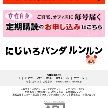
Official Site
JJ
CLASSY.
VERY
STORY
HERS
Mart
美ST
bis
和食スタイル
女性自身
SmartFLASH
kokode.jp
このサイトについて
コンテンツポリシー
プライバシーポリシー
利用規約
特定商取引法に基づく表記
広告掲載について
運営会社
ニュース提供先
WEBプッシュ通知について
情報提供
お問い合わせ