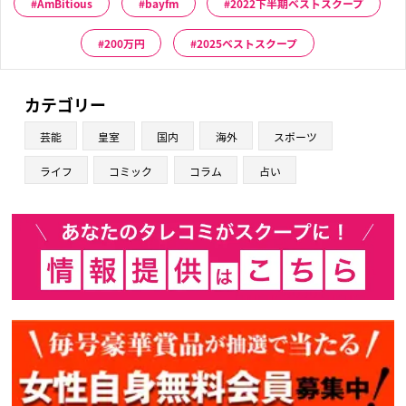
AmBitious
bayfm
2022下半期ベストスクープ
200万円
2025ベストスクープ
カテゴリー
芸能
皇室
国内
海外
スポーツ
ライフ
コミック
コラム
占い