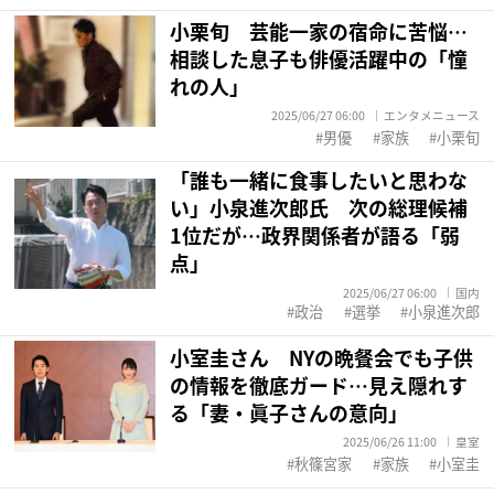
小栗旬 芸能一家の宿命に苦悩…
相談した息子も俳優活躍中の「憧
れの人」
2025/06/27 06:00
エンタメニュース
男優
家族
小栗旬
「誰も一緒に食事したいと思わな
い」小泉進次郎氏 次の総理候補
1位だが…政界関係者が語る「弱
点」
2025/06/27 06:00
国内
政治
選挙
小泉進次郎
小室圭さん NYの晩餐会でも子供
の情報を徹底ガード…見え隠れす
る「妻・眞子さんの意向」
2025/06/26 11:00
皇室
秋篠宮家
家族
小室圭