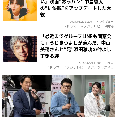
い」映画“おっパン” 中島颯太
の“俳優観”をアップデートした大
役
2025/06/29 11:00
インタビュー
ドラマ
フジテレビ
男優
「最近までグループLINEも同窓会
も」うじきつよしが羨んだ、中山
美穂さんと“兄”浜田雅功の仲よし
すぎる絆
2025/06/29 11:00
コラム
ドラマ
フジテレビ
ザワつく懐ドラ