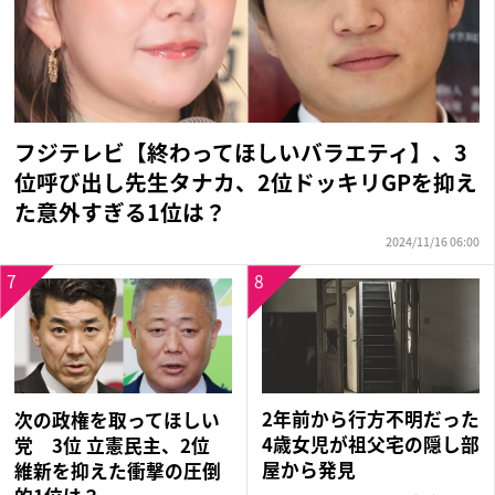
フジテレビ【終わってほしいバラエティ】、3
位呼び出し先生タナカ、2位ドッキリGPを抑え
た意外すぎる1位は？
2024/11/16 06:00
7
8
2年前から行方不明だった
次の政権を取ってほしい
4歳女児が祖父宅の隠し部
党 3位 立憲民主、2位
屋から発見
維新を抑えた衝撃の圧倒