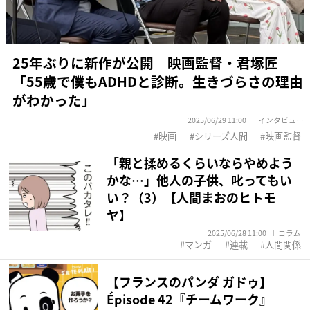
25年ぶりに新作が公開 映画監督・君塚匠
「55歳で僕もADHDと診断。生きづらさの理由
がわかった」
2025/06/29 11:00
インタビュー
映画
シリーズ人間
映画監督
「親と揉めるくらいならやめよう
かな…」他人の子供、叱ってもい
い？（3）【人間まおのヒトモ
ヤ】
2025/06/28 11:00
コラム
マンガ
連載
人間関係
【フランスのパンダ ガドゥ】
Épisode 42『チームワーク』