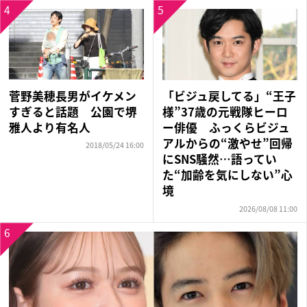
4
5
菅野美穂長男がイケメン
「ビジュ戻してる」“王子
すぎると話題 公園で堺
様”37歳の元戦隊ヒーロ
雅人より有名人
ー俳優 ふっくらビジュ
アルからの“激やせ”回帰
2018/05/24 16:00
にSNS騒然…語ってい
た“加齢を気にしない”心
境
2026/08/08 11:00
6