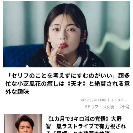
「セリフのことを考えずにすむのがいい」超多
忙な小芝風花の癒しは《天才》と絶賛される意
外な趣味
2025/06/26 11:00
インタビュー
ドラマ
女優
不倫
《1カ月で3キロ減の覚悟》大野
智 嵐ラストライブで有力視され