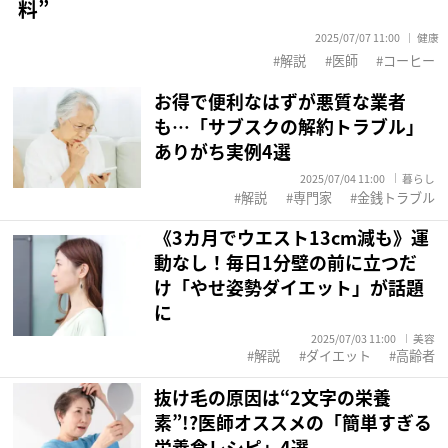
料”
2025/07/07 11:00
健康
解説
医師
コーヒー
お得で便利なはずが悪質な業者
も…「サブスクの解約トラブル」
ありがち実例4選
2025/07/04 11:00
暮らし
解説
専門家
金銭トラブル
《3カ月でウエスト13cm減も》運
動なし！毎日1分壁の前に立つだ
け「やせ姿勢ダイエット」が話題
に
2025/07/03 11:00
美容
解説
ダイエット
高齢者
抜け毛の原因は“2文字の栄養
素”!?医師オススメの「簡単すぎる
栄養食レシピ」4選