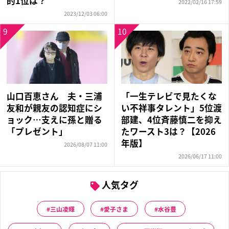
的1位は？
2022/02/16 17:59
2023/12/03 06:00
9
10
山口百恵さん 夫・三浦
「一生テレビで見たくな
友和が親友の認知症にシ
い不祥事タレント」5位渡
ョック…支えに孫と贈る
部建、4位斉藤慎二を抑え
「プレゼント」
たワースト3は？【2026
年版】
2026/08/07 11:00
2026/06/17 11:00
人気タグ
三山凌輝
愛子さま
水谷豊