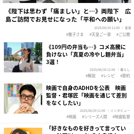
《陛下は思わず「痛ましい」と…》両陛下 広
島ご訪問でお見せになった「平和への願い」
2025/06/30 11:00
皇室
雅子さま
天皇ご一家
ご公務
《109円の弁当も…》コメ高騰に
負けない「真夏の冷やし麺弁当」
3選！
2025/06/30 11:00
暮らし
解説
レシピ
節約
映画で自身のADHDを公表 映画
監督・君塚匠「映画を通じて差別
をなくしたい」
2025/06/29 11:00
インタビュー
映画
シリーズ人間
映画監督
「好きなものを好きって言ってい