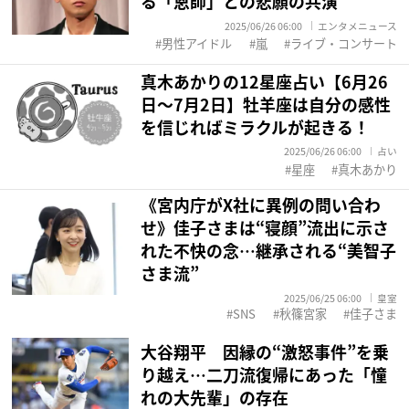
る「恩師」との悲願の共演
2025/06/26 06:00
エンタメニュース
男性アイドル
嵐
ライブ・コンサート
真木あかりの12星座占い【6月26
日～7月2日】牡羊座は自分の感性
を信じればミラクルが起きる！
2025/06/26 06:00
占い
星座
真木あかり
《宮内庁がX社に異例の問い合わ
せ》佳子さまは“寝顔”流出に示さ
れた不快の念…継承される“美智子
さま流”
2025/06/25 06:00
皇室
SNS
秋篠宮家
佳子さま
大谷翔平 因縁の“激怒事件”を乗
り越え…二刀流復帰にあった「憧
れの大先輩」の存在