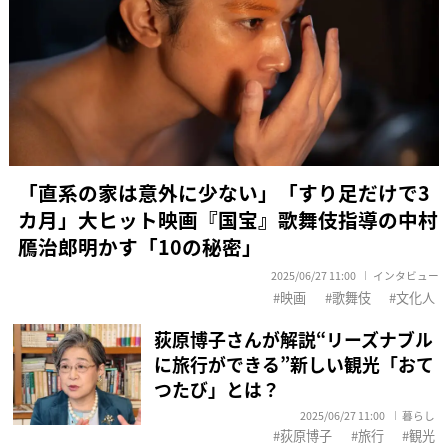
「直系の家は意外に少ない」「すり足だけで3
カ月」大ヒット映画『国宝』歌舞伎指導の中村
鴈治郎明かす「10の秘密」
2025/06/27 11:00
インタビュー
映画
歌舞伎
文化人
荻原博子さんが解説“リーズナブル
に旅行ができる”新しい観光「おて
つたび」とは？
2025/06/27 11:00
暮らし
荻原博子
旅行
観光