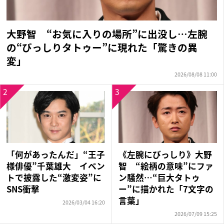
大野智 “お気に入りの場所”に出没し…左腕
の“びっしりタトゥー”に現れた「驚きの異
変」
2026/08/08 11:00
2
3
「何があったんだ」“王子
《左腕にびっしり》大野
様俳優”千葉雄大 イベン
智 “絵柄の意味”にファ
トで披露した“激変姿”に
ン騒然…“巨大タトゥ
SNS衝撃
ー”に描かれた「7文字の
言葉」
2026/03/04 16:20
2026/07/09 15:25