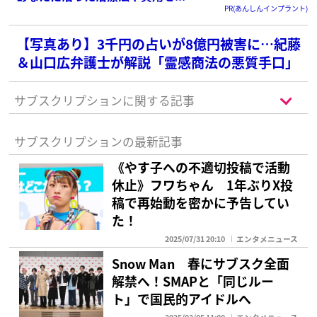
PR(あんしんインプラント)
【写真あり】3千円の占いが8億円被害に…紀藤
＆山口広弁護士が解説「霊感商法の悪質手口」
サブスクリプションに関する記事
サブスクリプションの最新記事
《やす子への不適切投稿で活動
休止》フワちゃん 1年ぶりX投
稿で再始動を密かに予告してい
た！
2025/07/31 20:10
エンタメニュース
Snow Man 春にサブスク全面
解禁へ！SMAPと「同じルー
ト」で国民的アイドルへ