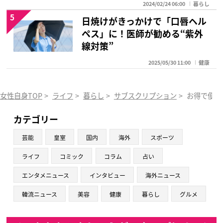
2024/02/24 06:00
暮らし
5
日焼けがきっかけで「口唇ヘル
ペス」に！医師が勧める“紫外
線対策”
2025/05/30 11:00
健康
女性自身TOP
>
ライフ
>
暮らし
>
サブスクリプション
>
お得で便利
カテゴリー
芸能
皇室
国内
海外
スポーツ
ライフ
コミック
コラム
占い
エンタメニュース
インタビュー
海外ニュース
韓流ニュース
美容
健康
暮らし
グルメ