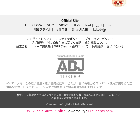
Official Site
JJ
CLASSY.
VERY
STORY
HERS
Mart
美ST
bis
和食スタイル
女性自身
SmartFLASH
kokode.jp
このサイトについて
コンテンツポリシー
プライバシーポリシー
利用規約
特定商取引法に基づく表記
広告掲載について
運営会社
ニュース提供先
WEBプッシュ通知について
情報提供
お問い合わせ
ABJマークは、この電子書店・電子書籍配信サービスが、著作権者からコンテンツ使用許諾を得た正
規版配信サービスであることを示す登録商標（登録番号 第6091713号）です。
本サイトに掲載されているすべての文章・画像の無断転載・複製行為を固く禁止します。すべて
の著作権は光文社に帰属します。
© Kobunsha Co., Ltd. All Rights Reserved.
WP2Social Auto Publish
Powered By :
XYZScripts.com