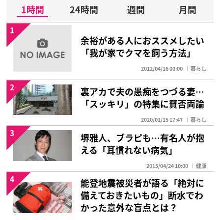
1時間
24時間
週間
月間
1
余裕がある人におススメしたい
「我が家でクマを飼う方法」
2012/04/16 00:00
暮らし
2
裏アカで夫の愚痴をつづる妻…
「スッキリ」の特集に賛否両論
2020/01/15 17:47
暮らし
3
堺雅人、ブラピも…有名人が抱
える「耳慣れない病気」
2015/04/24 10:00
健康
4
能登地震被災者が語る「絶対に
備えておきたいもの」断水でわ
かった意外な盲点とは？