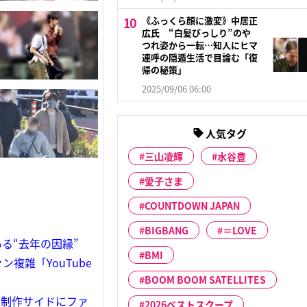
《ふっくら顔に激変》中居正
広氏 “白髪びっしり”のや
つれ姿から一転…知人にヒマ
連呼の隠遁生活で目論む「復
帰の秘策」
2025/09/06 06:00
人気タグ
三山凌輝
水谷豊
愛子さま
COUNTDOWN JAPAN
BIGBANG
＝LOVE
る“去年の因縁”
BMI
雑「YouTube
BOOM BOOM SATELLITES
な制作サイドにファ
2026ベストスクープ