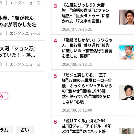
5
エンタメニュース
《左腕にびっしり》大野
智 “絵柄の意味”にファン
騒然…“巨大タトゥー”に描
休養、“顔が死ん
かれた「7文字の言葉」
のぶが明かした壮
2026/07/09 15:25
5
エンタメニュース
「迷惑でしかない」フワちゃ
ん 飛行機“乗り遅れ”報告
HK大河『ジョン万』
に厳しい声…有吉弘行も苦言
ていた！…落...
を呈した“悪癖”
0
エンタメニュース
2026/08/07 18:15
「ビジュ戻してる」“王子
様”37歳の元戦隊ヒーロー俳
優 ふっくらビジュアルから
の“激やせ”回帰にSNS騒
る
然…語っていた“加齢を気に
しない”心境
2026/08/08 11:00
「泣けてくる」消えた54
歳“旧ジャニ”アイドル 8年
ラム
占い
ぶり“本業”姿にネット感