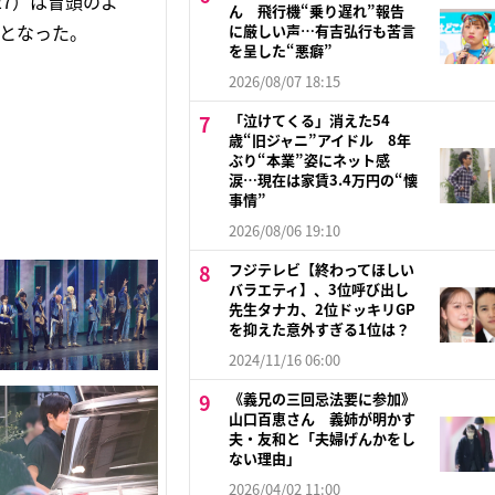
27）は冒頭のよ
ん 飛行機“乗り遅れ”報告
報となった。
に厳しい声…有吉弘行も苦言
を呈した“悪癖”
2026/08/07 18:15
「泣けてくる」消えた54
歳“旧ジャニ”アイドル 8年
ぶり“本業”姿にネット感
涙…現在は家賃3.4万円の“懐
事情”
2026/08/06 19:10
フジテレビ【終わってほしい
バラエティ】、3位呼び出し
先生タナカ、2位ドッキリGP
を抑えた意外すぎる1位は？
2024/11/16 06:00
《義兄の三回忌法要に参加》
山口百恵さん 義姉が明かす
夫・友和と「夫婦げんかをし
ない理由」
2026/04/02 11:00