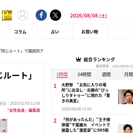
2026/08/08
(土)
コラム
占い
お買い物
Pと「同じルート」で国民的ア
総合ランキング
最終更新：2026/08/08 22
同じルート」
1時間
24時間
週間
月間
大野智 “お気に入りの場
所”に出没し…左腕の“びっ
しりタトゥー”に現れた「驚
きの異変」
：2025/02/05 11:00
2026/08/08 11:00
『女性自身』編集部
「何があったんだ」“王子様
俳優”千葉雄大 イベントで
披露した“激変姿”にSNS衝