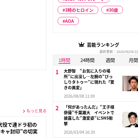
3時のヒロイン
30歳
AOA
芸能ランキング
最終更新：2026/08/08 22
1時間
24時間
週間
月間
大野智 “お気に入りの場
所”に出没し…左腕の“びっ
しりタトゥー”に現れた「驚
きの異変」
2026/08/08 11:00
「何があったんだ」“王子様
もっと見る
俳優”千葉雄大 イベントで
披露した“激変姿”にSNS衝
撃
代役で連ドラ初の
キャ封印”の切実
2026/03/04 16:20