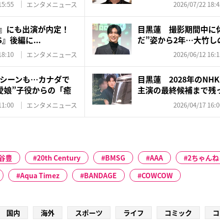
15:55
エンタメニュース
2026/07/22 18:4
3』にも出演が内定！
目黒蓮 撮影期間中に
S』後編に...
だ”姿から2年…大竹し
絶...
18:10
エンタメニュース
2026/06/12 16:1
シーンも…カナダで
目黒蓮 2028年のN
愛娘”子役からの「癒
主演の最終候補まで残っ
11:00
エンタメニュース
2026/04/17 16:0
谷豊
20th Century
BMSG
AAA
2ちゃんね
Aqua Timez
BANDAGE
COWCOW
国内
海外
スポーツ
ライフ
コミック
コ