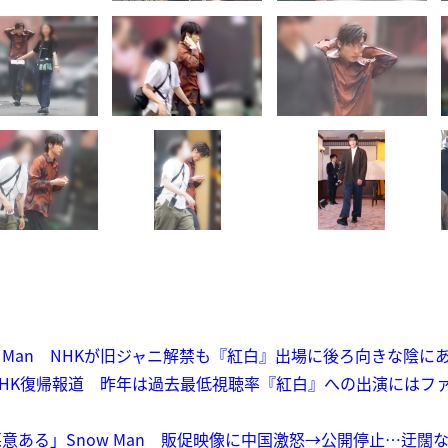
 Man NHKが旧ジャニ解禁も『紅白』出場に後ろ向きな陰にあ
HK復帰報道 昨年は過去最低視聴率『紅白』への出演にはファン複
意ある」Snow Man 販促映像に中国激怒→公開停止…迂闊