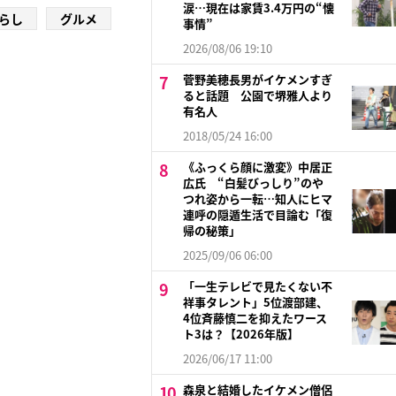
涙…現在は家賃3.4万円の“懐
らし
グルメ
事情”
2026/08/06 19:10
菅野美穂長男がイケメンすぎ
ると話題 公園で堺雅人より
有名人
2018/05/24 16:00
《ふっくら顔に激変》中居正
広氏 “白髪びっしり”のや
つれ姿から一転…知人にヒマ
連呼の隠遁生活で目論む「復
帰の秘策」
2025/09/06 06:00
「一生テレビで見たくない不
祥事タレント」5位渡部建、
4位斉藤慎二を抑えたワース
ト3は？【2026年版】
2026/06/17 11:00
森泉と結婚したイケメン僧侶