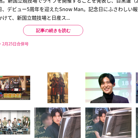
た生配信。新国立競技場でライブを開催することを発表し、目黒蓮（
、デビュー5周年を迎えたSnow Man。記念日にふさわしい
にかけて、新国立競技場と日産ス...
記事の続きを読む
・2月25日合併号