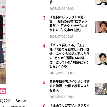
撃
2026/03/04 16:20
《左腕にびっしり》大野
智 “絵柄の意味”にファン
騒然…“巨大タトゥー”に描
かれた「7文字の言葉」
2026/07/09 15:25
「ビジュ戻してる」“王子
様”37歳の元戦隊ヒーロー俳
優 ふっくらビジュアルから
の“激やせ”回帰にSNS騒
然…語っていた“加齢を気に
しない”心境
2026/08/08 11:00
菅野美穂長男がイケメンすぎ
ると話題 公園で堺雅人より
有名人
2018/05/24 16:00
22日、Snow
「迷惑でしかない」フワちゃ