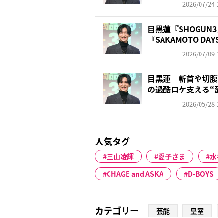
2026/07/24 
目黒蓮『SHOGUN
『SAKAMOTO DAY
2026/07/09 
目黒蓮 斬首や切腹
の過酷ロケ支える“
し...
2026/05/28 
人気タグ
三山凌輝
愛子さま
水
CHAGE and ASKA
D-BOYS
カテゴリー
芸能
皇室