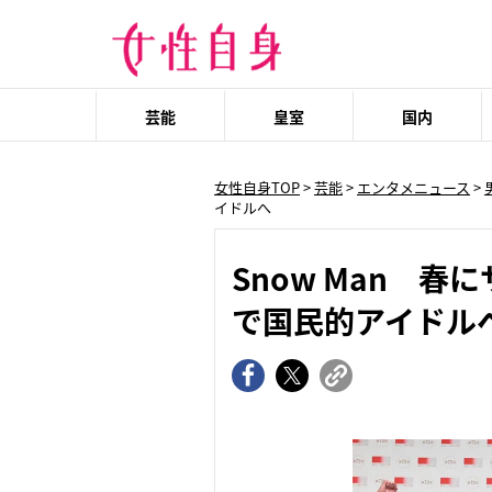
芸能
皇室
国内
女性自身TOP
>
芸能
>
エンタメニュース
>
イドルへ
Snow Man 
で国民的アイドル