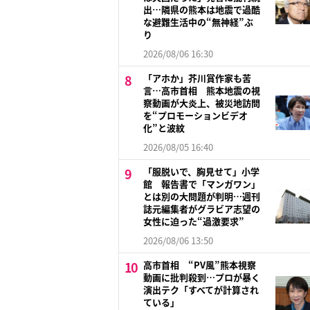
出…隣県の熊本は地震で過酷
な避難生活中の“無神経”ぶ
り
2026/08/06 16:30
「アホか」芥川賞作家も苦
言…高市首相 熊本地震の視
察動画が大炎上、被災地訪問
を“プロモーションビデオ
化”と波紋
2026/08/05 16:40
「服脱いで、胸見せて」小学
館 報告書で「マンガワン」
とは別の大問題が判明…週刊
誌元編集者がグラビア志望の
女性に迫った“過激要求”
2026/08/06 13:50
高市首相 “PV風”熊本視察
動画に批判殺到…プロが暴く
演出テク「すべてが計算され
ている」