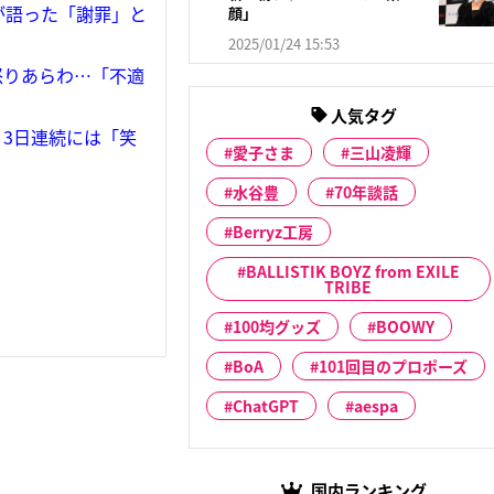
が語った「謝罪」と
顔」
2025/01/24 15:53
怒りあらわ…「不適
人気タグ
3日連続には「笑
愛子さま
三山凌輝
水谷豊
70年談話
Berryz工房
BALLISTIK BOYZ from EXILE
TRIBE
100均グッズ
BOOWY
BoA
101回目のプロポーズ
ChatGPT
aespa
国内ランキング