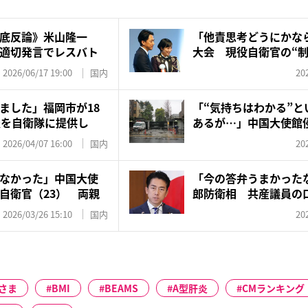
底反論》米山隆一
「他責思考どうにかな
適切発言でレスバト
大会 現役自衛官の“制
議...
2026/06/17 19:00
国内
20
ました」福岡市が18
「“気持ちはわかる”と
報を自衛隊に提供し
あるが…」中国大使館
官...
2026/04/07 16:00
国内
20
なかった」中国大使
「今の答弁うまかった
自衛官（23） 両親
郎防衛相 共産議員の口
ネ...
2026/03/26 15:10
国内
20
さま
BMI
BEAMS
A型肝炎
CMランキング