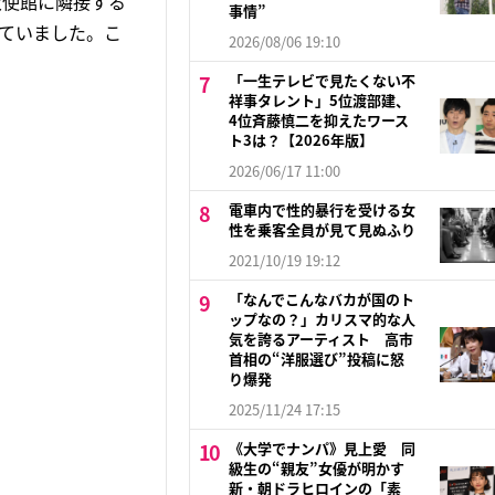
大使館に隣接する
事情”
ていました。こ
2026/08/06 19:10
「一生テレビで見たくない不
祥事タレント」5位渡部建、
4位斉藤慎二を抑えたワース
ト3は？【2026年版】
2026/06/17 11:00
電車内で性的暴行を受ける女
性を乗客全員が見て見ぬふり
2021/10/19 19:12
「なんでこんなバカが国のト
ップなの？」カリスマ的な人
気を誇るアーティスト 高市
首相の“洋服選び”投稿に怒
り爆発
2025/11/24 17:15
《大学でナンパ》見上愛 同
級生の“親友”女優が明かす
新・朝ドラヒロインの「素