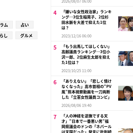
2026/08/07 06:00
「嫌いな女性政治家」ランキ
ング…3位生稲晃子、2位杉
田水脈を大差で抑えた1位
ラム
占い
は？
らし
グルメ
2023/12/16 06:00
「もう出馬してほしくない」
高齢議員ランキング…3位小
沢一郎、2位麻生太郎を抑え
た1位は？
2023/10/25 11:00
「ありえない」「悲しく情け
なくなった」高市首相の“PV
風”熊本視察動画を一刀両断
した「立憲女性議員コンビ」
2026/08/06 19:40
「人の神経を逆撫でする天
才」”日本で一番悪い男”福
岡県議会のドンの「ネパール
は天国だった」発言に批判続