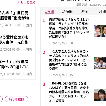
もっと見る
最終更新：2026/08/07 11
1時間
24時間
週間
月間
らんの？」自民党
服着用”出席が物
自民党総裁に「なってほしい
候補」ランキング！3位高市
26/04/14 19:10
国内
早苗、2位小泉進次郎を抑え
た圧倒的1位は？【30代〜60
いう受け止め方も
代に聞いた】
侵入事件 元自衛
2024/09/26 11:00
26/03/31 06:00
国内
「なんでこんなバカが国のト
ップなの？」カリスマ的な人
気を誇るアーティスト 高市
なー！」小泉進次
首相の“洋服選び”投稿に怒
撃への“返し“に
り爆発
25/11/23 06:00
国内
2025/11/24 17:15
「BGMをつける発想になら
ないはず」高市首相 大炎上
の熊本地震の視察動画 有名
ジャーナリストは「PRビデ
70年談話
オ」と苦言