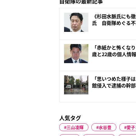
自衛隊の最新記事
《杉田水脈氏にも徹
氏 自衛隊めぐる不
ル勃発...
「赤紙かと怖くなり
歳と22歳の個人情
て...
「思いつめた様子は
館侵入で逮捕の幹部
が...
人気タグ
三山凌輝
水谷豊
愛子