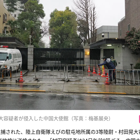
大容疑者が侵入した中国大使館（写真：梅基展央）
逮捕された、陸上自衛隊えびの駐屯地所属の3等陸尉・村田晃大