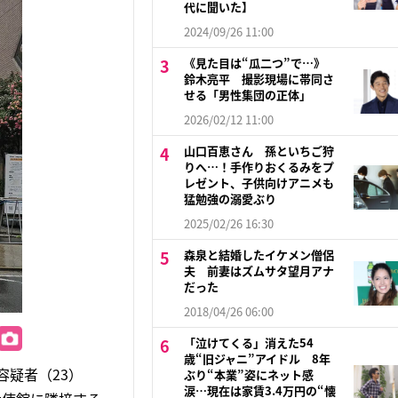
代に聞いた】
2024/09/26 11:00
《見た目は“瓜二つ”で…》
鈴木亮平 撮影現場に帯同さ
せる「男性集団の正体」
2026/02/12 11:00
山口百恵さん 孫といちご狩
りへ…！手作りおくるみをプ
レゼント、子供向けアニメも
猛勉強の溺愛ぶり
2025/02/26 16:30
森泉と結婚したイケメン僧侶
夫 前妻はズムサタ望月アナ
だった
2018/04/26 06:00
「泣けてくる」消えた54
歳“旧ジャニ”アイドル 8年
容疑者（23）
ぶり“本業”姿にネット感
涙…現在は家賃3.4万円の“懐