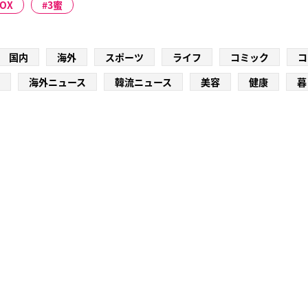
BOX
3蜜
国内
海外
スポーツ
ライフ
コミック
コ
海外ニュース
韓流ニュース
美容
健康
暮