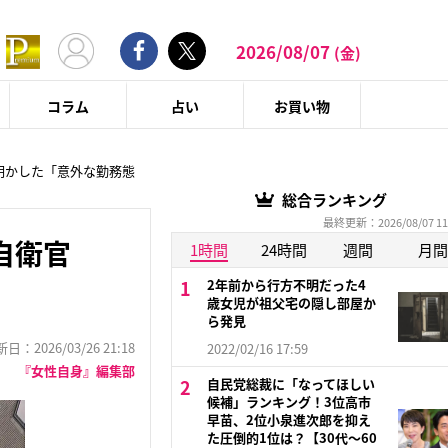
2026/08/07
(金)
コラム
占い
お買い物
明かした「意外な勤務態
総合ランキング
最終更新：2026/08/07 11
自衛官
1時間
24時間
週間
月間
2年前から行方不明だった4
歳女児が祖父宅の隠し部屋か
ら発見
：2026/03/26 21:18
2022/02/16 17:59
『女性自身』編集部
自民党総裁に「なってほしい
候補」ランキング！3位高市
早苗、2位小泉進次郎を抑え
た圧倒的1位は？【30代〜60