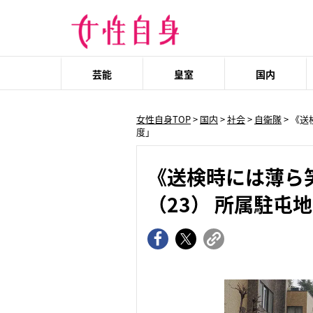
芸能
皇室
国内
女性自身TOP
>
国内
>
社会
>
自衛隊
> 《
度」
《送検時には薄ら
（23） 所属駐屯