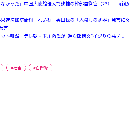
なかった」中国大使館侵入で逮捕の幹部自衛官（23） 両親
小泉進次郎防衛相 れいわ・奥田氏の「人殺しの武器」発言に
苦言
ット唖然…テレ朝・玉川徹氏が“進次郎構文”イジりの悪ノリ 
社会
自衛隊