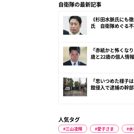
自衛隊の最新記事
《杉田水脈氏にも徹
氏 自衛隊めぐる不
ル勃発...
「赤紙かと怖くなり
歳と22歳の個人情
て...
「思いつめた様子は
館侵入で逮捕の幹部
が...
人気タグ
三山凌輝
愛子さま
水