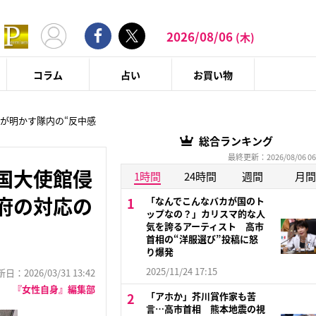
2026/08/06
(木)
コラム
占い
お買い物
官が明かす隊内の“反中感
総合ランキング
最終更新：2026/08/06 06
国大使館侵
1時間
24時間
週間
月間
府の対応の
「なんでこんなバカが国のト
ップなの？」カリスマ的な人
気を誇るアーティスト 高市
首相の“洋服選び”投稿に怒
り爆発
2025/11/24 17:15
：2026/03/31 13:42
『女性自身』編集部
「アホか」芥川賞作家も苦
言…高市首相 熊本地震の視