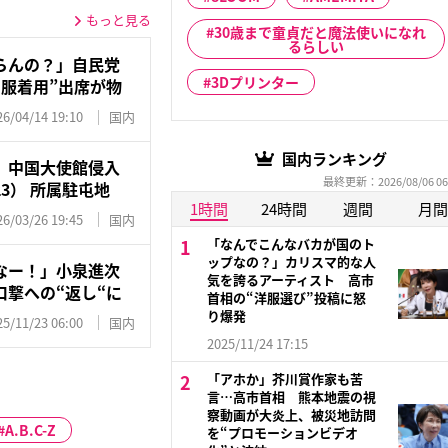
もっと見る
30歳まで童貞だと魔法使いになれ
るらしい
らんの？」自民党
3Dプリンター
服着用”出席が物
26/04/14 19:10
国内
国内ランキング
》中国大使館侵入
最終更新：2026/08/06 06
3） 所属駐屯地
1時間
24時間
週間
月間
26/03/26 19:45
国内
「なんでこんなバカが国のト
ップなの？」カリスマ的な人
なー！」小泉進次
気を誇るアーティスト 高市
撃への“返し“に
首相の“洋服選び”投稿に怒
り爆発
25/11/23 06:00
国内
2025/11/24 17:15
「アホか」芥川賞作家も苦
言…高市首相 熊本地震の視
察動画が大炎上、被災地訪問
A.B.C-Z
を“プロモーションビデオ