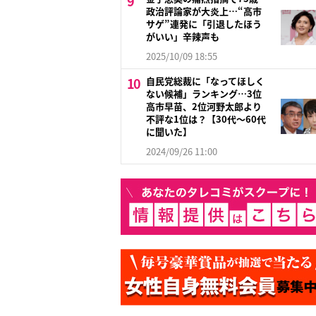
政治評論家が大炎上…“高市
サゲ”連発に「引退したほう
がいい」辛辣声も
2025/10/09 18:55
自民党総裁に「なってほしく
ない候補」ランキング…3位
高市早苗、2位河野太郎より
不評な1位は？【30代～60代
に聞いた】
2024/09/26 11:00