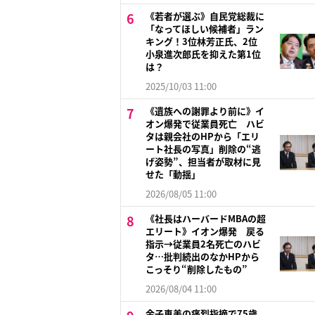
《若者が選ぶ》自民党総裁に
「なってほしい候補者」ラン
キング！3位林芳正氏、2位
小泉進次郎氏を抑えた第1位
は？
2025/10/03 11:00
《遺族への謝罪より前に》イ
オン爆発で従業員死亡 ハビ
タは親会社のHPから「エリ
ート社長の写真」削除の“逃
げ姿勢”、担当者が取材に見
せた「動揺」
2026/08/05 11:00
《社長はハーバードMBAの超
エリート》イオン爆発 戻る
指示→従業員2名死亡のハビ
タ…批判続出のなかHPから
こっそり“削除したもの”
2026/08/04 11:00
金子恵美の痛烈指摘で75歳