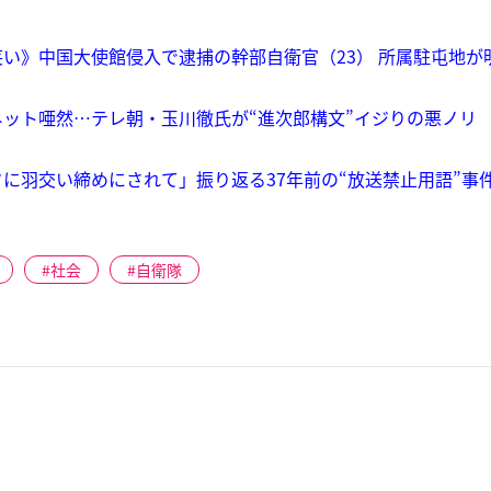
い》中国大使館侵入で逮捕の幹部自衛官（23） 所属駐屯地が
ット唖然…テレ朝・玉川徹氏が“進次郎構文”イジりの悪ノリ 
に羽交い締めにされて」振り返る37年前の“放送禁止用語”事
社会
自衛隊