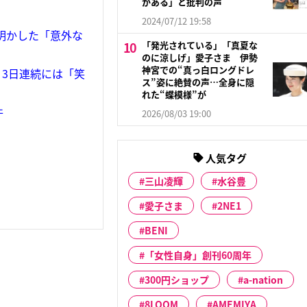
がある」と批判の声
2024/07/12 19:58
明かした「意外な
「発光されている」「真夏な
のに涼しげ」愛子さま 伊勢
神宮での“真っ白ロングドレ
3日連続には「笑
ス”姿に絶賛の声…全身に隠
れた“蝶模様”が
件
2026/08/03 19:00
人気タグ
三山凌輝
水谷豊
愛子さま
2NE1
BENI
「女性自身」創刊60周年
300円ショップ
a-nation
8LOOM
AMEMIYA