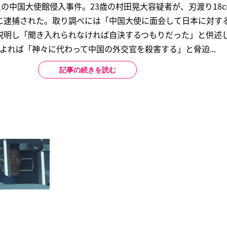
員の中国大使館侵入事件。23歳の村田晃大容疑者が、刃渡り18
に逮捕された。取り調べには「中国大使に面会して日本に対す
説明し「聞き入れられなければ自決するつもりだった」と供述
よれば「神々に代わって中国の外交官を殺害する」と脅迫...
記事の続きを読む