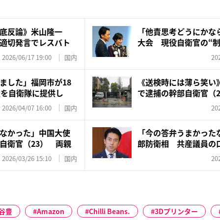
底反論》米山隆一
「他責思考どうにかな
適切発言でレスバト
大会 現役自衛官の“制
議...
2026/06/17 19:00
国内
20
ました」福岡市が18
《送検時には薄ら笑い
報を自衛隊に提供し
で逮捕の幹部自衛官（2
が...
2026/04/07 16:00
国内
20
なかった」中国大使
「今の答弁うまかった
自衛官（23） 両親
郎防衛相 共産議員の口
ネ...
2026/03/26 15:10
国内
20
谷豊
Amazon
Chilli Beans.
3Dプリンター