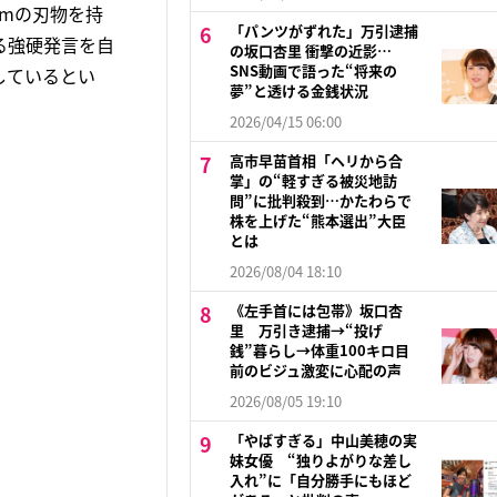
cmの刃物を持
「パンツがずれた」万引逮捕
る強硬発言を自
の坂口杏里 衝撃の近影…
SNS動画で語った“将来の
しているとい
夢”と透ける金銭状況
2026/04/15 06:00
高市早苗首相「ヘリから合
掌」の“軽すぎる被災地訪
問”に批判殺到…かたわらで
株を上げた“熊本選出”大臣
とは
2026/08/04 18:10
《左手首には包帯》坂口杏
里 万引き逮捕→“投げ
銭”暮らし→体重100キロ目
前のビジュ激変に心配の声
2026/08/05 19:10
「やばすぎる」中山美穂の実
妹女優 “独りよがりな差し
入れ”に「自分勝手にもほど