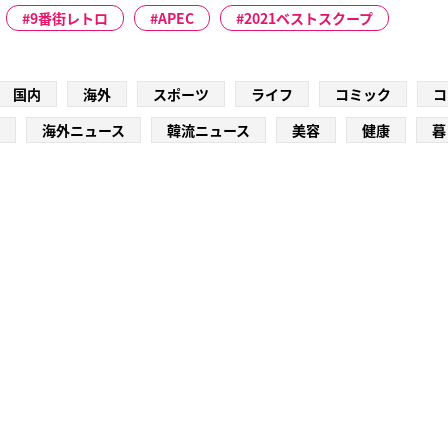
9番街レトロ
APEC
2021ベストスクープ
国内
海外
スポーツ
ライフ
コミック
コ
海外ニュース
韓流ニュース
美容
健康
暮