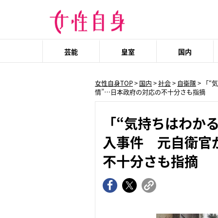
芸能
皇室
国内
女性自身TOP
>
国内
>
社会
>
自衛隊
> 「
情”…日本政府の対応の不十分さも指摘
「“気持ちはわか
入事件 元自衛官
不十分さも指摘