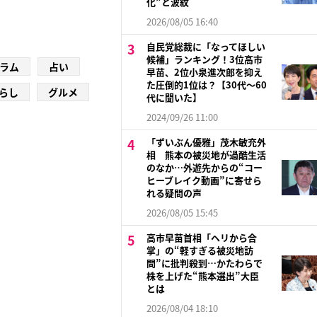
化”と波紋
2026/08/05 16:40
自民党総裁に「なってほしい
候補」ランキング！3位高市
ラム
占い
早苗、2位小泉進次郎を抑え
た圧倒的1位は？【30代〜60
らし
グルメ
代に聞いた】
2024/09/26 11:00
「ずいぶん優雅」茂木敏充外
相 熊本の被災地が過酷生活
のなか…外遊先からの“コー
ヒーブレイク動画”に寄せら
れる疑問の声
2026/08/05 15:45
高市早苗首相「ヘリから合
掌」の“軽すぎる被災地訪
問”に批判殺到…かたわらで
株を上げた“熊本選出”大臣
とは
2026/08/04 18:10