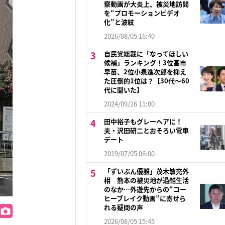
察動画が大炎上、被災地訪問
を“プロモーションビデオ
化”と波紋
2026/08/05 16:40
自民党総裁に「なってほしい
候補」ランキング！3位高市
早苗、2位小泉進次郎を抑え
た圧倒的1位は？【30代〜60
代に聞いた】
2024/09/26 11:00
田中裕子もグレーヘアに！
夫・沢田研二とおそろい電車
デート
2019/07/05 06:00
「ずいぶん優雅」茂木敏充外
相 熊本の被災地が過酷生活
のなか…外遊先からの“コー
ヒーブレイク動画”に寄せら
れる疑問の声
2026/08/05 15:45