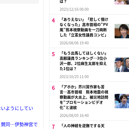
は？
2023/12/16 06:00
「ありえない」「悲しく情け
なくなった」高市首相の“PV
風”熊本視察動画を一刀両断
した「立憲女性議員コンビ」
2026/08/06 19:40
「もう出馬してほしくない」
高齢議員ランキング…3位小
沢一郎、2位麻生太郎を抑え
た1位は？
2023/10/25 11:00
「アホか」芥川賞作家も苦
言…高市首相 熊本地震の視
察動画が大炎上、被災地訪問
を“プロモーションビデオ
ないようにしてい
化”と波紋
2026/08/05 16:40
ト賛同…伊勢神宮で
「人の神経を逆撫でする天