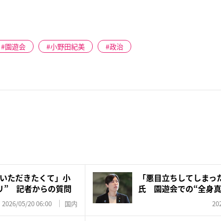
園遊会
小野田紀美
政治
いただきたくて」小
「悪目立ちしてしまっ
リ” 記者からの質問
氏 園遊会での“全身真
議…...
2026/05/20 06:00
国内
20