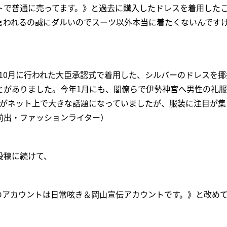
トで普通に売ってます。》と過去に購入したドレスを着用した
言われるの誠にダルいのでスーツ以外本当に着たくないんです
年10月に行われた大臣承認式で着用した、シルバーのドレスを
とがありました。今年1月にも、閣僚らで伊勢神宮へ男性の礼服
とがネット上で大きな話題になっていましたが、服装に注目が集
前出・ファッションライター）
投稿に続けて、
のアカウントは日常呟き＆岡山宣伝アカウントです。》と改め