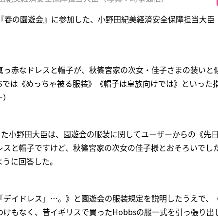
『春の園遊会』に参加した、小野田紀美経済安全保障担当大臣（
真っ赤なドレスと帽子が、秋篠宮家の次女・佳子さまの装いと
NSでは《めっちゃ被る服装》《帽子は皇族向けでは》といった
ー）
新した小野田大臣は、園遊会の服装に関してユーザーからの《先
レスと帽子ですけど、秋篠宮家の次女の佳子様とおそろいでし
ように回答した。
「デイドレス」…。》と園遊会の服装規定を説明したうえで、
けもなく、昔イギリスで買ったHobbsの服一式を引っ張り出