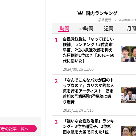
国内ランキング
最終更新：2026/08/07 03
1時間
24時間
週間
月間
自民党総裁に「なってほしい
候補」ランキング！3位高市
早苗、2位小泉進次郎を抑え
た圧倒的1位は？【30代〜60
代に聞いた】
2024/09/26 11:00
「なんでこんなバカが国のト
ップなの？」カリスマ的な人
気を誇るアーティスト 高市
首相の“洋服選び”投稿に怒
り爆発
2025/11/24 17:15
「嫌いな女性政治家」ランキ
ング…3位生稲晃子、2位杉
著者の記事一覧へ
田水脈を大差で抑えた1位