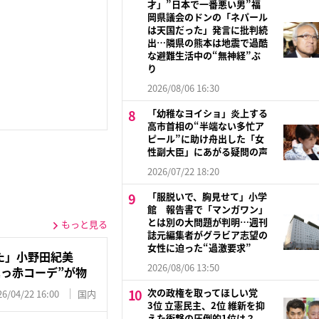
才」”日本で一番悪い男”福
岡県議会のドンの「ネパール
は天国だった」発言に批判続
出…隣県の熊本は地震で過酷
な避難生活中の“無神経”ぶ
り
2026/08/06 16:30
「幼稚なヨイショ」炎上する
高市首相の“半端ない多忙ア
ピール”に助け舟出した「女
性副大臣」にあがる疑問の声
2026/07/22 18:20
「服脱いで、胸見せて」小学
館 報告書で「マンガワン」
とは別の大問題が判明…週刊
もっと見る
誌元編集者がグラビア志望の
女性に迫った“過激要求”
た」小野田紀美
2026/08/06 13:50
っ赤コーデ”が物
次の政権を取ってほしい党
26/04/22 16:00
国内
3位 立憲民主、2位 維新を抑
えた衝撃の圧倒的1位は？