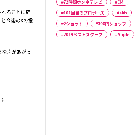
72時間ホンネテレビ
CM
されることに辟
101回目のプロポーズ
akb
と今後のXの投
2ショット
300円ショップ
2019ベストスクープ
Apple
うな声があがっ
。》