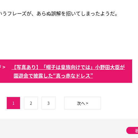
いうフレーズが、あらぬ誤解を招いてしまったようだ。
 >
【写真あり】「帽子は皇族向けでは」小野田大臣が
園遊会で披露した“真っ赤なドレス”
1
2
3
次へ >