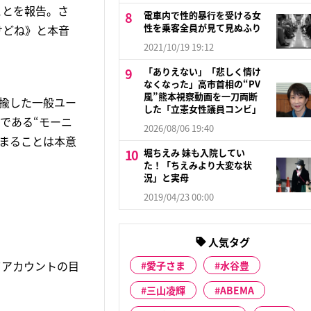
ことを報告。さ
電車内で性的暴行を受ける女
性を乗客全員が見て見ぬふり
けどね》と本音
2021/10/19 19:12
「ありえない」「悲しく情け
なくなった」高市首相の“PV
風”熊本視察動画を一刀両断
揶揄した一般ユー
した「立憲女性議員コンビ」
である“モーニ
2026/08/06 19:40
まることは本意
堀ちえみ 妹も入院してい
た！「ちえみより大変な状
況」と実母
2019/04/23 00:00
人気タグ
てアカウントの目
愛子さま
水谷豊
三山凌輝
ABEMA