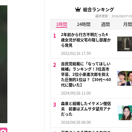
総合ランキング
最終更新：2026/08/07 03
1時間
24時間
週間
月間
2年前から行方不明だった4
歳女児が祖父宅の隠し部屋か
ら発見
2022/02/16 17:59
自民党総裁に「なってほしい
候補」ランキング！3位高市
早苗、2位小泉進次郎を抑え
た圧倒的1位は？【30代〜60
代に聞いた】
2024/09/26 11:00
森泉と結婚したイケメン僧侶
夫 前妻はズムサタ望月アナ
だった
2018/04/26 06:00