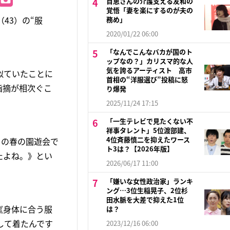
百恵さんの介護支える友和の
覚悟「妻を楽にするのが夫の
43）の“服
務め」
2020/01/22 06:00
「なんでこんなバカが国のト
ップなの？」カリスマ的な人
気を誇るアーティスト 高市
似ていたことに
首相の“洋服選び”投稿に怒
指摘が相次ぐこ
り爆発
2025/11/24 17:15
「一生テレビで見たくない不
祥事タレント」5位渡部建、
4位斉藤慎二を抑えたワース
日の春の園遊会で
ト3は？【2026年版】
たよね。》とい
2026/06/17 11:00
「嫌いな女性政治家」ランキ
ング…3位生稲晃子、2位杉
田水脈を大差で抑えた1位
《身体に合う服
は？
して着たんです
2023/12/16 06:00