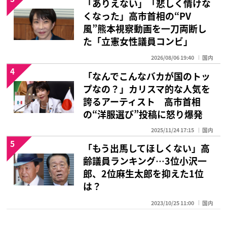
「ありえない」「悲しく情けな
くなった」高市首相の“PV
風”熊本視察動画を一刀両断し
た「立憲女性議員コンビ」
2026/08/06 19:40
国内
4
「なんでこんなバカが国のトッ
プなの？」カリスマ的な人気を
誇るアーティスト 高市首相
の“洋服選び”投稿に怒り爆発
2025/11/24 17:15
国内
5
「もう出馬してほしくない」高
齢議員ランキング…3位小沢一
郎、2位麻生太郎を抑えた1位
は？
2023/10/25 11:00
国内