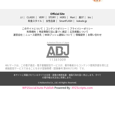
Official Site
JJ
CLASSY.
VERY
STORY
HERS
Mart
美ST
bis
和食スタイル
女性自身
SmartFLASH
kokode.jp
このサイトについて
コンテンツポリシー
プライバシーポリシー
利用規約
特定商取引法に基づく表記
広告掲載について
運営会社
ニュース提供先
WEBプッシュ通知について
情報提供
お問い合わせ
ABJマークは、この電子書店・電子書籍配信サービスが、著作権者からコンテンツ使用許諾を得た正
規版配信サービスであることを示す登録商標（登録番号 第6091713号）です。
本サイトに掲載されているすべての文章・画像の無断転載・複製行為を固く禁止します。すべて
の著作権は光文社に帰属します。
© Kobunsha Co., Ltd. All Rights Reserved.
WP2Social Auto Publish
Powered By :
XYZScripts.com