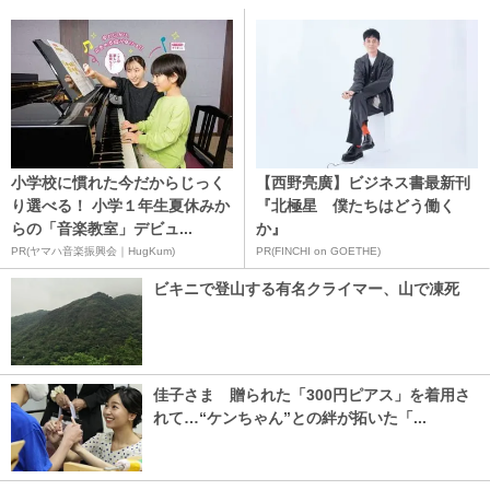
小学校に慣れた今だからじっく
【西野亮廣】ビジネス書最新刊
り選べる！ 小学１年生夏休みか
『北極星 僕たちはどう働く
らの「音楽教室」デビュ...
か』
PR(ヤマハ音楽振興会｜HugKum)
PR(FINCHI on GOETHE)
ビキニで登山する有名クライマー、山で凍死
佳子さま 贈られた「300円ピアス」を着用さ
れて…“ケンちゃん”との絆が拓いた「...