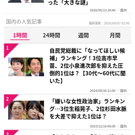
った「大きな謎」
2026/05/13 18:40
国内
国内の人気記事
最終更新：2026/08/07 02:00
1時間
24時間
週間
月間
1
自民党総裁に「なってほしい候
補」ランキング！3位高市早
苗、2位小泉進次郎を抑えた圧
倒的1位は？【30代〜60代に聞
いた】
2024/09/26 11:00
国内
2
「嫌いな女性政治家」ランキン
グ…3位生稲晃子、2位杉田水脈
を大差で抑えた1位は？
2023/12/16 06:00
国内
3