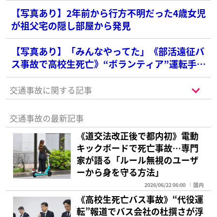
【写真あり】2年前から行方不明だった4歳女児
が祖父宅の隠し部屋から発見
【写真あり】「みんなやってた」《部活遠征バ
ス事故で高校生死亡》“ボランティア”運転手に
現役教師は「背筋が凍りました」
交通事故に関する記事
交通事故の最新記事
《道交法改正後で都内初》電動
キックボードで死亡事故…専門
家が語る「ルール無視のユーザ
ーから身を守る方法」
2026/06/22 06:00
国内
《高校生死亡バス事故》“代役運
転”報道でバス会社の杜撰さが浮