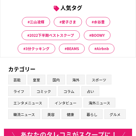
人気タグ
三山凌輝
愛子さま
水谷豊
2022下半期ベストスクープ
BOOWY
3分クッキング
BEAMS
Airbnb
カテゴリー
芸能
皇室
国内
海外
スポーツ
ライフ
コミック
コラム
占い
エンタメニュース
インタビュー
海外ニュース
韓流ニュース
美容
健康
暮らし
グルメ