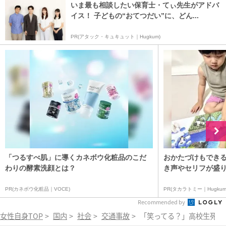
いま最も相談したい保育士・てぃ先生がアドバ
イス！ 子どもの“おてつだい”に、どん...
PR(アタック・キュキュット｜Hugkum)
「つるすべ肌」に導くカネボウ化粧品のこだ
おかたづけもできる
わりの酵素洗顔とは？
き声やセリフが盛り
PR(カネボウ化粧品｜VOCE)
PR(タカラトミー｜Hugkum
Recommended by
女性自身TOP
>
国内
>
社会
>
交通事故
>
「笑ってる？」高校生死亡