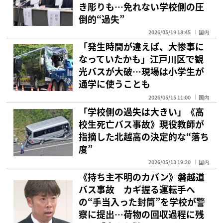
き彫りも…免れない学校側の圧
倒的“過失”
2026/05/19 18:45
国内
「発生時間が違えば、大惨事に
なっていたかも」江戸川区で観
光バスが大破…現場は小学生が
通学に使うことも
2026/05/15 11:00
国内
「学校側の過失は大きい」《高
校生死亡バス事故》現役教師が
指摘した北越高の決定的な“落ち
度”
2026/05/13 19:20
国内
《持ち主不明のカバン》磐越道
バス事故 カギ握る運転手へ
の“手当入った封筒”を学校が警
察に提出…荷物の回収過程に残