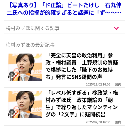
【写真あり】「ド正論」ビートたけし 石丸伸
二氏への指摘が的確すぎると話題に「ず〜〜っ
と石丸さんに思ってたのがまさにコレ」
梅村みずほに関する記事
梅村みずほの最新記事
「完全に天皇の政治利用」参
政・梅村議員 土葬規制の質疑
で根拠にした「陛下のお気持
ち」発言にSNS疑問の声
2025/12/02 16:05
国内
「レベル低すぎる」参政党・梅
村みずほ氏 政策議論の「朝
生」で繰り返したマウンティン
グの「2文字」に疑問続出
2025/07/30 16:33
国内