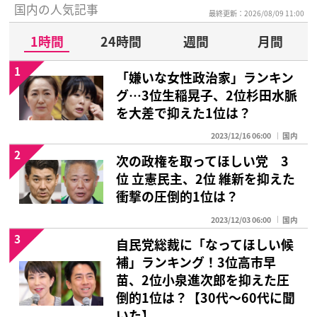
国内の人気記事
最終更新：2026/08/09 11:00
1時間
24時間
週間
月間
1
「嫌いな女性政治家」ランキン
グ…3位生稲晃子、2位杉田水脈
を大差で抑えた1位は？
2023/12/16 06:00
国内
2
次の政権を取ってほしい党 3
位 立憲民主、2位 維新を抑えた
衝撃の圧倒的1位は？
2023/12/03 06:00
国内
3
自民党総裁に「なってほしい候
補」ランキング！3位高市早
苗、2位小泉進次郎を抑えた圧
倒的1位は？【30代〜60代に聞
いた】