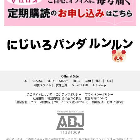
Official Site
JJ
CLASSY.
VERY
STORY
HERS
Mart
美ST
bis
和食スタイル
女性自身
SmartFLASH
kokode.jp
このサイトについて
コンテンツポリシー
プライバシーポリシー
利用規約
特定商取引法に基づく表記
広告掲載について
運営会社
ニュース提供先
WEBプッシュ通知について
情報提供
お問い合わせ
ABJマークは、この電子書店・電子書籍配信サービスが、著作権者からコンテンツ使用許諾を得た正