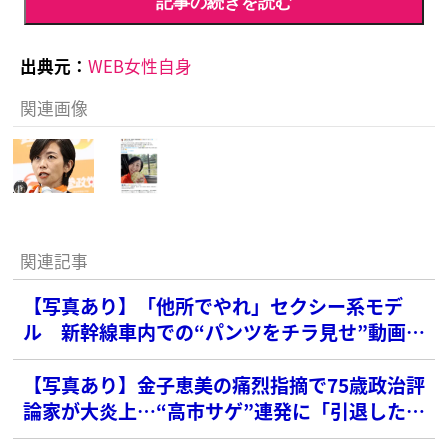
記事の続きを読む
出典元：
WEB女性自身
関連画像
関連記事
【写真あり】「他所でやれ」セクシー系モデ
ル 新幹線車内での“パンツをチラ見せ”動画が
波紋…衆院選でも“半ケツビラ配り”写真が炎上
【写真あり】金子恵美の痛烈指摘で75歳政治評
論家が大炎上…“高市サゲ”連発に「引退したほ
うがいい」辛辣声も