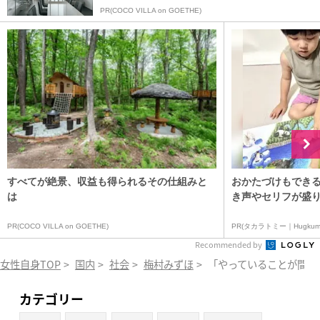
PR(COCO VILLA on GOETHE)
すべてが絶景、収益も得られるその仕組みと
おかたづけもできる
は
き声やセリフが盛り
PR(COCO VILLA on GOETHE)
PR(タカラトミー｜Hugkum
Recommended by
女性自身TOP
>
国内
>
社会
>
梅村みずほ
>
「やっていることが間違
カテゴリー