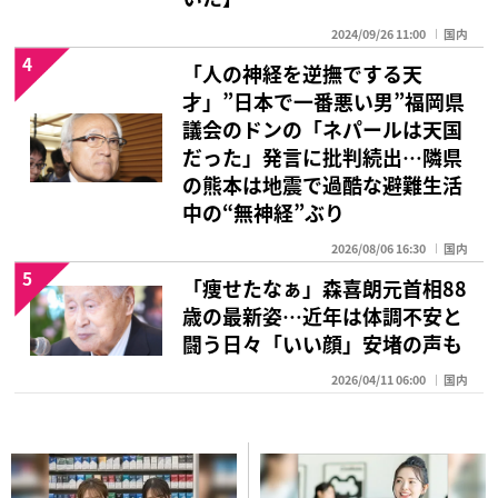
2024/09/26 11:00
国内
4
「人の神経を逆撫でする天
才」”日本で一番悪い男”福岡県
議会のドンの「ネパールは天国
だった」発言に批判続出…隣県
の熊本は地震で過酷な避難生活
中の“無神経”ぶり
2026/08/06 16:30
国内
5
「痩せたなぁ」森喜朗元首相88
歳の最新姿…近年は体調不安と
闘う日々「いい顔」安堵の声も
2026/04/11 06:00
国内