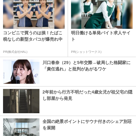
コンビニで買うのは損！たばこ
明日働ける単発バイト求人サイ
税なしの新型タバコが爆売れ中
ト
PR(株式会社HAL)
PR(ショットワークス)
川口春奈（29）と5年交際→破局した格闘家に
「責任逃れ」と批判があがるワケ
2年前から行方不明だった4歳女児が祖父宅の隠
し部屋から発見
全国の絶景ポイントにサウナ付きのシェア別荘
を展開