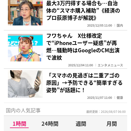
最大3万円得する場合も…自治
体の“スマホ購入補助”《経済の
プロ荻原博子が解説》
2025/12/05 11:00
国内
フワちゃん X仕様改定
で“iPhoneユーザー疑惑”が再
燃…騒動時はGoogleのCM出演
で波紋
2025/12/04 11:00
エンタメニュース
「スマホの見過ぎは二重アゴの
原因」→予防できる“簡単すぎる
姿勢”が話題に！
2025/11/07 11:00
健康
国内の人気記事
最終更新：2026/08/07 06:00
1時間
24時間
週間
月間