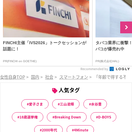
FINCHI主催「IVS2026」トークセッションが
タバコ業界に衝撃
話題に！
バコが爆売れ中
PR(FINCHI on GOETHE)
PR(株式会社HAL)
Recommended by
女性自身TOP
>
国内
>
社会
>
スマートフォン
>
「年齢で得する不公
人気タグ
愛子さま
三山凌輝
水谷豊
18歳選挙権
Breaking Down
D-BOYS
2000年代
4Minute