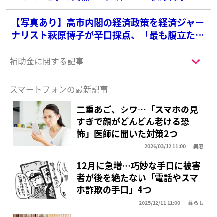
底解説》
【写真あり】高市内閣の経済政策を経済ジャー
ナリスト萩原博子が辛口採点、「最も腹立たし
い」と酷評した政策は？
補助金に関する記事
スマートフォンの最新記事
二重あご、シワ…「スマホの見
すぎで顔がどんどん老ける恐
怖」医師に聞いた対策2つ
2026/03/12 11:00
美容
12月に急増…巧妙な手口に被害
者が後を絶たない「電話やスマ
ホ詐欺の手口」4つ
2025/12/11 11:00
暮らし