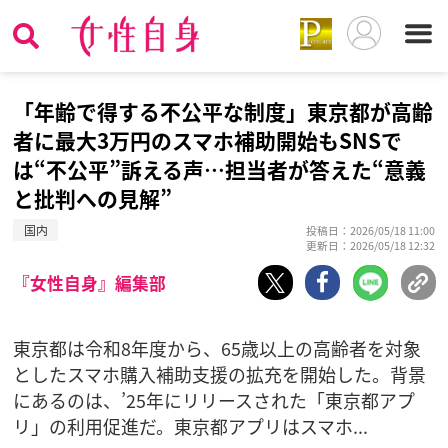
「年齢で得する不公平な制度」東京都が高齢
者に最大3万円のスマホ補助開始もSNSで
は“不公平”訴える声…担当者が答えた“意義
と批判への見解”
国内
投稿日：2026/05/18 11:00
更新日：2026/05/18 12:32
『女性自身』編集部
東京都は令和8年度から、65歳以上の高齢者を対象
としたスマホ購入補助支援の拡充を開始した。背景
にあるのは、’25年にリリースされた「東京都アプ
リ」の利用促進だ。東京都アプリはスマホ...