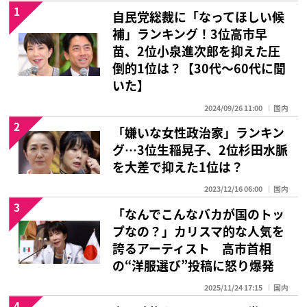
1
自民党総裁に「なってほしい候
補」ランキング！3位高市早
苗、2位小泉進次郎を抑えた圧
倒的1位は？【30代〜60代に聞
いた】
2024/09/26 11:00
国内
2
「嫌いな女性政治家」ランキン
グ…3位生稲晃子、2位杉田水脈
を大差で抑えた1位は？
2023/12/16 06:00
国内
3
「なんでこんなバカが国のトッ
プなの？」カリスマ的な人気を
誇るアーティスト 高市首相
の“洋服選び”投稿に怒り爆発
2025/11/24 17:15
国内
4