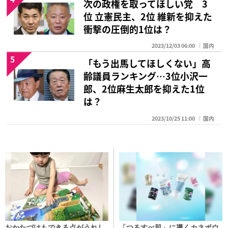
次の政権を取ってほしい党 3
位 立憲民主、2位 維新を抑えた
衝撃の圧倒的1位は？
2023/12/03 06:00
国内
5
「もう出馬してほしくない」高
齢議員ランキング…3位小沢一
郎、2位麻生太郎を抑えた1位
は？
2023/10/25 11:00
国内
おかたづけもできる点がうれし
「つるすべ肌」に導くカネボウ