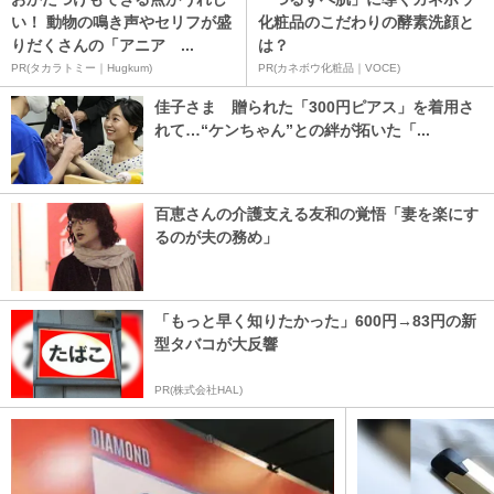
い！ 動物の鳴き声やセリフが盛
化粧品のこだわりの酵素洗顔と
りだくさんの「アニア ...
は？
PR(タカラトミー｜Hugkum)
PR(カネボウ化粧品｜VOCE)
佳子さま 贈られた「300円ピアス」を着用さ
れて…“ケンちゃん”との絆が拓いた「...
百恵さんの介護支える友和の覚悟「妻を楽にす
るのが夫の務め」
「もっと早く知りたかった」600円→83円の新
型タバコが大反響
PR(株式会社HAL)