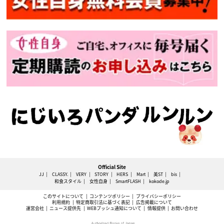
Official Site
JJ
CLASSY.
VERY
STORY
HERS
Mart
美ST
bis
和食スタイル
女性自身
SmartFLASH
kokode.jp
このサイトについて
コンテンツポリシー
プライバシーポリシー
利用規約
特定商取引法に基づく表記
広告掲載について
運営会社
ニュース提供先
WEBプッシュ通知について
情報提供
お問い合わせ