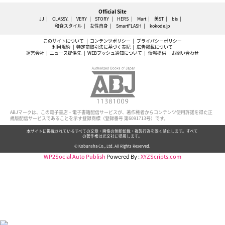
Official Site
JJ
CLASSY.
VERY
STORY
HERS
Mart
美ST
bis
和食スタイル
女性自身
SmartFLASH
kokode.jp
このサイトについて
コンテンツポリシー
プライバシーポリシー
利用規約
特定商取引法に基づく表記
広告掲載について
運営会社
ニュース提供先
WEBプッシュ通知について
情報提供
お問い合わせ
ABJマークは、この電子書店・電子書籍配信サービスが、著作権者からコンテンツ使用許諾を得た正
規版配信サービスであることを示す登録商標（登録番号 第6091713号）です。
本サイトに掲載されているすべての文章・画像の無断転載・複製行為を固く禁止します。すべて
の著作権は光文社に帰属します。
© Kobunsha Co., Ltd. All Rights Reserved.
WP2Social Auto Publish
Powered By :
XYZScripts.com