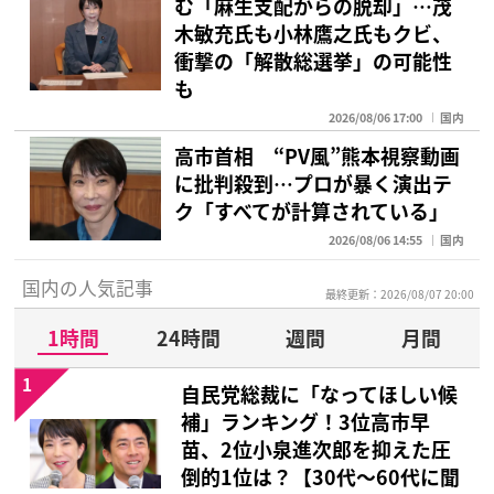
む「麻生支配からの脱却」…茂
木敏充氏も小林鷹之氏もクビ、
衝撃の「解散総選挙」の可能性
も
2026/08/06 17:00
国内
高市首相 “PV風”熊本視察動画
に批判殺到…プロが暴く演出テ
ク「すべてが計算されている」
2026/08/06 14:55
国内
国内の人気記事
最終更新：2026/08/07 20:00
1時間
24時間
週間
月間
1
自民党総裁に「なってほしい候
補」ランキング！3位高市早
苗、2位小泉進次郎を抑えた圧
倒的1位は？【30代〜60代に聞