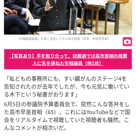
「中傷動画疑惑」を強く否定してきた高市首相（写真：本誌写真部）
【写真あり】手を取り合って。総裁選では高市首相の推薦
人に名を連ねた生稲議員（他1枚）
「私どもの事務所にも、すい臓がんのステージ4を
告知されたのが去年でしたが、今も元気に働いてい
る木下という秘書がおります」
6月5日の参議院予算委員会で、突然こんな答弁をし
た高市早苗首相（65）。これにはYouTubeなどで国
会をリアルタイムで視聴していた視聴者も騒然。こ
んなコメントが相次いだ。