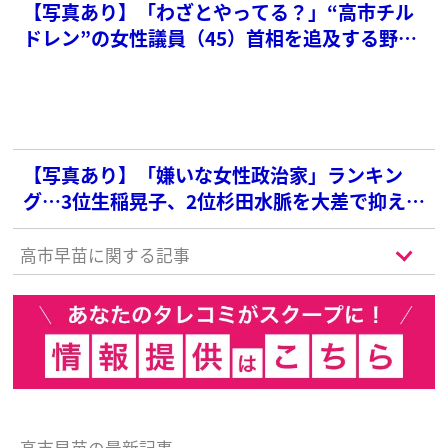
【写真あり】「わざとやってる？」“高市チル
ドレン”の女性議員（45）首相を追及する野党
の背後で口をすぼめ…中継に映った“不自然な
表情”にネット騒然
【写真あり】「嫌いな女性政治家」ランキン
グ…3位生稲晃子、2位杉田水脈を大差で抑えた
1位は？
高市早苗に関する記事