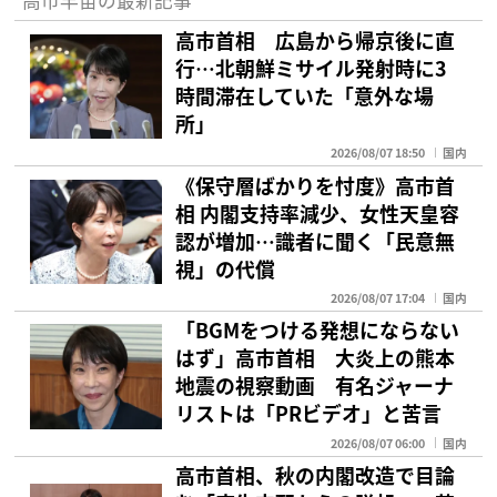
高市早苗の最新記事
高市首相 広島から帰京後に直
行…北朝鮮ミサイル発射時に3
時間滞在していた「意外な場
所」
2026/08/07 18:50
国内
《保守層ばかりを忖度》高市首
相 内閣支持率減少、女性天皇容
認が増加…識者に聞く「民意無
視」の代償
2026/08/07 17:04
国内
「BGMをつける発想にならない
はず」高市首相 大炎上の熊本
地震の視察動画 有名ジャーナ
リストは「PRビデオ」と苦言
2026/08/07 06:00
国内
高市首相、秋の内閣改造で目論