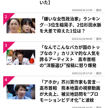
いた】
2024/09/26 11:00
国内
2
「嫌いな女性政治家」ランキン
グ…3位生稲晃子、2位杉田水脈
を大差で抑えた1位は？
2023/12/16 06:00
国内
3
「なんでこんなバカが国のトッ
プなの？」カリスマ的な人気を
誇るアーティスト 高市首相
の“洋服選び”投稿に怒り爆発
2025/11/24 17:15
国内
4
「アホか」芥川賞作家も苦言…
高市首相 熊本地震の視察動画
が大炎上、被災地訪問を“プロ
モーションビデオ化”と波紋
2026/08/05 16:40
国内