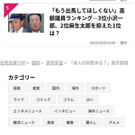
5
「もう出馬してほしくない」高
齢議員ランキング…3位小沢一
郎、2位麻生太郎を抑えた1位
は？
2023/10/25 11:00
国内
女性自身TOP
>
国内
>
高市早苗
>
「本人の同意ある？」高市首相が国
カテゴリー
芸能
皇室
国内
海外
スポーツ
ライフ
コミック
コラム
占い
エンタメニュース
インタビュー
海外ニュース
韓流ニュース
美容
健康
暮らし
グルメ