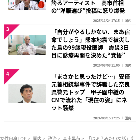
誇るアーティスト 高市首相
の“洋服選び”投稿に怒り爆発
2025/11/24 17:15
国内
3
「自分がやるしかない、まあ宿
命でしょう」熊本地震で被災し
た島の99歳現役医師 震災3日
目に診療再開を決めた“覚悟”
2026/08/08 11:00
国内
4
「まさかと思ったけど…」安倍
元首相銃撃事件で辞職した奈良
県警元トップ 甲子園中継の
CMで流れた「現在の姿」にネ
ット騒然
2024/08/15 17:25
国内
女性自身TOP
>
国内
>
政治
>
高市早苗
>
「はぁ？みたいな話」高市