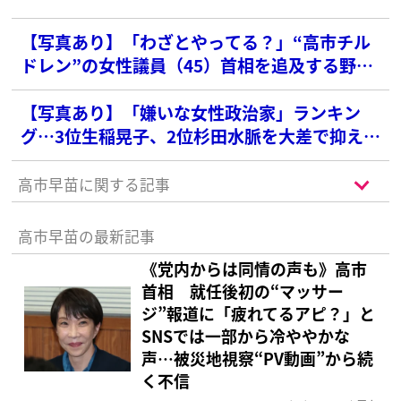
【写真あり】「わざとやってる？」“高市チル
ドレン”の女性議員（45）首相を追及する野党
の背後で口をすぼめ…中継に映った“不自然な
表情”にネット騒然
【写真あり】「嫌いな女性政治家」ランキン
グ…3位生稲晃子、2位杉田水脈を大差で抑えた
1位は？
高市早苗に関する記事
高市早苗の最新記事
《党内からは同情の声も》高市
首相 就任後初の“マッサー
ジ”報道に「疲れてるアピ？」と
SNSでは一部から冷ややかな
声…被災地視察“PV動画”から続
く不信