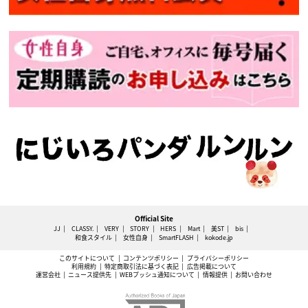
Official Site
JJ
CLASSY.
VERY
STORY
HERS
Mart
美ST
bis
和食スタイル
女性自身
SmartFLASH
kokode.jp
このサイトについて
コンテンツポリシー
プライバシーポリシー
利用規約
特定商取引法に基づく表記
広告掲載について
運営会社
ニュース提供先
WEBプッシュ通知について
情報提供
お問い合わせ