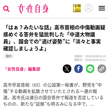
「はぁ？みたいな話」高市首相の中傷動画疑
惑めぐる答弁を猛批判した「中道大物議
員」、国会での“逃げ姿勢”に「淡々と事実
確認しましょうよ」
国内
投稿日：2026/06/08 16:10
更新日：2026/06/08 16:11
『女性自身』編集部
高市早苗首相（65）の公設第一秘書が、野党を“中
傷”する動画を拡散させていたとされる一連の報
道。高市氏は連日の国会答弁で報道を否定している
ものの、新たな“証拠”も明るみになる中で、...