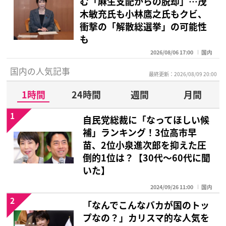
む「麻生支配からの脱却」…茂
木敏充氏も小林鷹之氏もクビ、
衝撃の「解散総選挙」の可能性
も
2026/08/06 17:00
国内
国内の人気記事
最終更新：2026/08/09 20:00
1時間
24時間
週間
月間
1
自民党総裁に「なってほしい候
補」ランキング！3位高市早
苗、2位小泉進次郎を抑えた圧
倒的1位は？【30代〜60代に聞
いた】
2024/09/26 11:00
国内
2
「なんでこんなバカが国のトッ
プなの？」カリスマ的な人気を