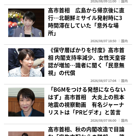
2026/08/09 11:00
国内
高市首相 広島から帰京後に直
行…北朝鮮ミサイル発射時に3
時間滞在していた「意外な場
所」
2026/08/07 18:50
国内
《保守層ばかりを忖度》高市首
相 内閣支持率減少、女性天皇容
認が増加…識者に聞く「民意無
視」の代償
2026/08/07 17:04
国内
「BGMをつける発想にならない
はず」高市首相 大炎上の熊本
地震の視察動画 有名ジャーナ
リストは「PRビデオ」と苦言
2026/08/07 06:00
国内
高市首相、秋の内閣改造で目論