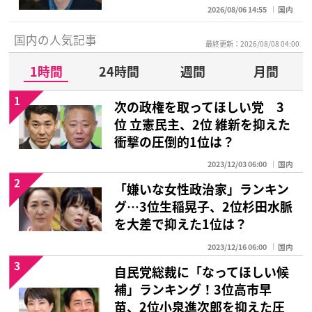
2026/08/06 14:55
国内
国内の人気記事
最終更新：2026/08/08 04:00
1時間
24時間
週間
月間
1
次の政権を取ってほしい党 3
位 立憲民主、2位 維新を抑えた
衝撃の圧倒的1位は？
2023/12/03 06:00
国内
2
「嫌いな女性政治家」ランキン
グ…3位生稲晃子、2位杉田水脈
を大差で抑えた1位は？
2023/12/16 06:00
国内
3
自民党総裁に「なってほしい候
補」ランキング！3位高市早
苗、2位小泉進次郎を抑えた圧