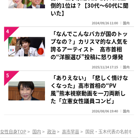
倒的1位は？【30代〜60代に聞
いた】
2024/09/26 11:00
国内
4
「なんでこんなバカが国のトッ
プなの？」カリスマ的な人気を
誇るアーティスト 高市首相
の“洋服選び”投稿に怒り爆発
2025/11/24 17:15
国内
5
「ありえない」「悲しく情けな
くなった」高市首相の“PV
風”熊本視察動画を一刀両断し
た「立憲女性議員コンビ」
2026/08/06 19:40
国内
女性自身TOP
>
国内
>
政治
>
高市早苗
>
国民・玉木代表の名前も…