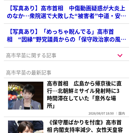
【写真あり】高市首相 中傷動画疑惑が大炎上
のなか…衆院選で大敗した“被害者”中道・安住
淳氏が4カ月貫く「沈黙」
【写真あり】「めっちゃ睨んでる」高市首
相 “因縁”野党議員からの「保守政治家の風上
にも置けない」痛烈ダメ出しに見せた“表情”に
ネット騒然
高市早苗に関する記事
高市早苗の最新記事
高市首相 広島から帰京後に直
行…北朝鮮ミサイル発射時に3
時間滞在していた「意外な場
所」
2026/08/07 18:50
国内
《保守層ばかりを忖度》高市首
相 内閣支持率減少、女性天皇容