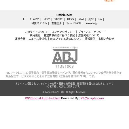
Official Site
JJ
CLASSY.
VERY
STORY
HERS
Mart
美ST
bis
和食スタイル
女性自身
SmartFLASH
kokode.jp
このサイトについて
コンテンツポリシー
プライバシーポリシー
利用規約
特定商取引法に基づく表記
広告掲載について
運営会社
ニュース提供先
WEBプッシュ通知について
情報提供
お問い合わせ
ABJマークは、この電子書店・電子書籍配信サービスが、著作権者からコンテンツ使用許諾を得た正
規版配信サービスであることを示す登録商標（登録番号 第6091713号）です。
本サイトに掲載されているすべての文章・画像の無断転載・複製行為を固く禁止します。すべて
の著作権は光文社に帰属します。
© Kobunsha Co., Ltd. All Rights Reserved.
WP2Social Auto Publish
Powered By :
XYZScripts.com