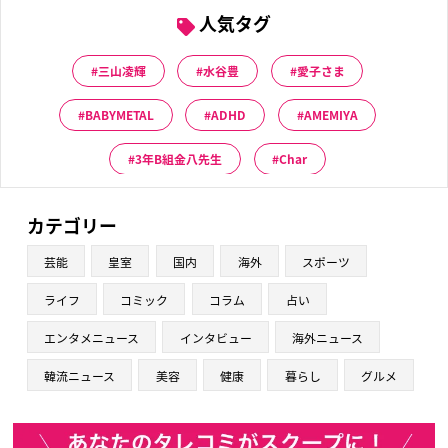
人気タグ
三山凌輝
水谷豊
愛子さま
BABYMETAL
ADHD
AMEMIYA
3年B組金八先生
Char
カテゴリー
芸能
皇室
国内
海外
スポーツ
ライフ
コミック
コラム
占い
エンタメニュース
インタビュー
海外ニュース
韓流ニュース
美容
健康
暮らし
グルメ