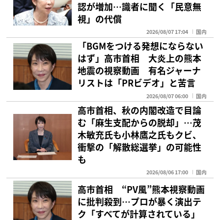
認が増加…識者に聞く「民意無
視」の代償
2026/08/07 17:04
国内
「BGMをつける発想にならない
はず」高市首相 大炎上の熊本
地震の視察動画 有名ジャーナ
リストは「PRビデオ」と苦言
2026/08/07 06:00
国内
高市首相、秋の内閣改造で目論
む「麻生支配からの脱却」…茂
木敏充氏も小林鷹之氏もクビ、
衝撃の「解散総選挙」の可能性
も
2026/08/06 17:00
国内
高市首相 “PV風”熊本視察動画
に批判殺到…プロが暴く演出テ
ク「すべてが計算されている」