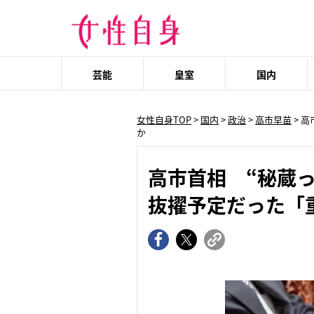
芸能
皇室
国内
女性自身TOP
>
国内
>
政治
>
高市早苗
> 
か
高市首相 “秘蔵
抜擢予定だった「