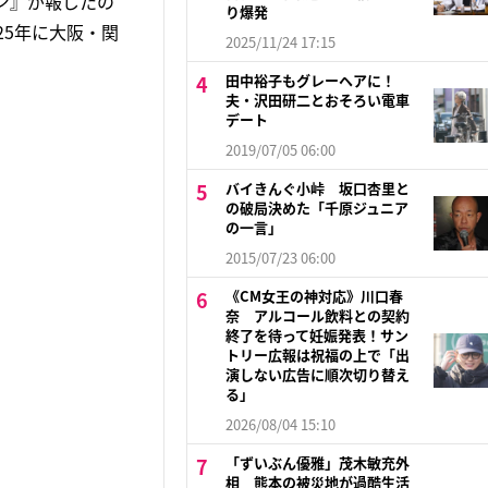
ン』が報じたの
り爆発
25年に大阪・関
2025/11/24 17:15
田中裕子もグレーヘアに！
夫・沢田研二とおそろい電車
デート
2019/07/05 06:00
バイきんぐ小峠 坂口杏里と
の破局決めた「千原ジュニア
の一言」
2015/07/23 06:00
《CM女王の神対応》川口春
奈 アルコール飲料との契約
終了を待って妊娠発表！サン
トリー広報は祝福の上で「出
演しない広告に順次切り替え
る」
2026/08/04 15:10
「ずいぶん優雅」茂木敏充外
相 熊本の被災地が過酷生活