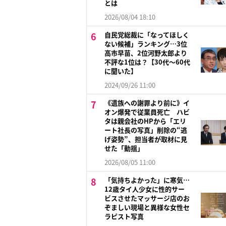
とは
2026/08/04 18:10
自民党総裁に「なってほしく
ない候補」ランキング…3位
高市早苗、2位河野太郎より
不評な1位は？【30代～60代
に聞いた】
2024/09/26 11:00
《遺族への謝罪より前に》イ
オン爆発で従業員死亡 ハビ
タは親会社のHPから「エリ
ート社長の写真」削除の“逃
げ姿勢”、担当者が取材に見
せた「動揺」
2026/08/05 11:00
「気持ちよかった」に寒気…
12歳タイ人少女に性的サー
ビスさせたマッサージ店のお
ぞましい現場と異様な女性セ
ラピスト写真