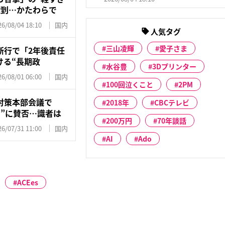
殺到…かたわらで
26/08/04 18:10
国内
人気タグ
三山凌輝
愛子さま
断行で「2年後責任
ける“長期政
水谷豊
3Dプリンター
26/08/01 06:00
国内
100回泣くこと
2PM
対策本部会議で
2018年
CBCテレビ
”に賛否…識者は
200万円
70年談話
26/07/31 11:00
国内
AI
Ado
ACEes