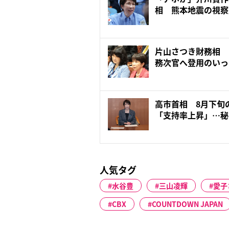
相 熊本地震の視察
地訪問...
片山さつき財務相 
務次官へ登用のいっ
め...
高市首相 8月下旬
「支持率上昇」…秘
を...
人気タグ
水谷豊
三山凌輝
愛子
CBX
COUNTDOWN JAPAN