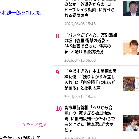
のなか…外遊先からの“コー
ヒーブレイク動画”に寄せら
玉木雄一郎を抑えた
れる疑問の声
2026/08/05 15:45
？
「パンツがずれた」万引逮捕
の坂口杏里 衝撃の近影…
SNS動画で語った“将来の
夢”と透ける金銭状況
2026/04/15 06:00
「やばすぎる」中山美穂の実
妹女優 “独りよがりな差し
入れ”に「自分勝手にもほど
がある」と批判の声
2024/07/12 19:58
高市早苗首相「ヘリから合
掌」の“軽すぎる被災地訪
問”に批判殺到…かたわらで
株を上げた“熊本選出”大臣
もっと見る
とは
ら合掌」の“軽すぎ
2026/08/04 18:10