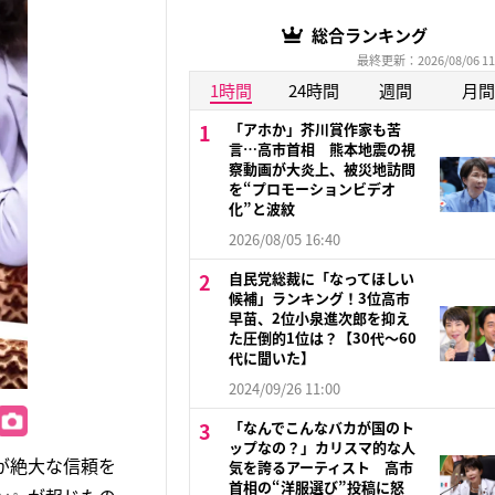
総合ランキング
最終更新：2026/08/06 11
1時間
24時間
週間
月間
「アホか」芥川賞作家も苦
言…高市首相 熊本地震の視
察動画が大炎上、被災地訪問
を“プロモーションビデオ
化”と波紋
2026/08/05 16:40
自民党総裁に「なってほしい
候補」ランキング！3位高市
早苗、2位小泉進次郎を抑え
た圧倒的1位は？【30代〜60
代に聞いた】
2024/09/26 11:00
「なんでこんなバカが国のト
ップなの？」カリスマ的な人
が絶大な信頼を
気を誇るアーティスト 高市
首相の“洋服選び”投稿に怒