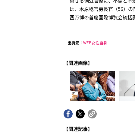
寄せる側近官僚に、不倫と不
は、木原稔官房長官（56）の
西万博の首席国際博覧会統括調
出典元：
WEB女性自身
【関連画像】
【関連記事】