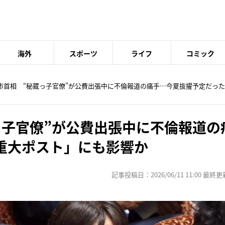
海外
スポーツ
ライフ
コミック
高市首相 “秘蔵っ子官僚”が公費出張中に不倫報道の痛手…今夏抜擢予定だっ
っ子官僚”が公費出張中に不倫報道の
重大ポスト」にも影響か
記事投稿日：2026/06/11 11:00 最終更新日