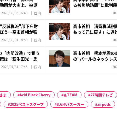
動画が大炎上、被災
る被災地訪問”に批判
株...
2026/08/05 16:40
国内
20
“反減税派”部下を財
高市首相 消費税減税
ぽう…高市首相が強
もって元に戻す」に透
権”計...
2026/08/01 18:50
国内
20
の「内閣改造」で狙う
高市首相 熊本地震の
策は「萩生田光一氏
の“パールのネックレス
「な...
2026/07/31 17:45
国内
20
さま
Acid Black Cherry
＆TEAM
27時間テレビ
2025ベストスクープ
8.6秒バズーカー
airpods