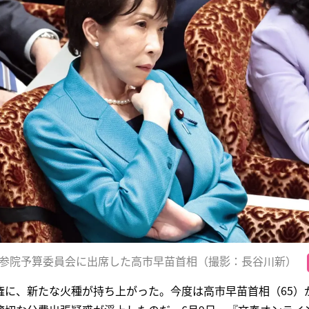
日、参院予算委員会に出席した高市早苗首相（撮影：長谷川新）
権に、新たな火種が持ち上がった。今度は高市早苗首相（65）