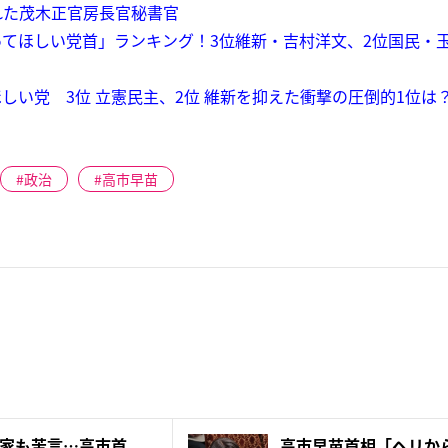
れた茂木正官房長官秘書官
てほしい党首」ランキング！3位維新・吉村洋文、2位国民・
しい党 3位 立憲民主、2位 維新を抑えた衝撃の圧倒的1位は
政治
高市早苗
家も苦言…高市首
高市早苗首相「ヘリか