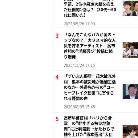
早苗、2位小泉進次郎を抑え
た圧倒的1位は？【30代〜60
代に聞いた】
2024/09/26 11:00
「なんでこんなバカが国のト
ップなの？」カリスマ的な人
気を誇るアーティスト 高市
首相の“洋服選び”投稿に怒
り爆発
2025/11/24 17:15
「ずいぶん優雅」茂木敏充外
相 熊本の被災地が過酷生活
のなか…外遊先からの“コー
ヒーブレイク動画”に寄せら
れる疑問の声
2026/08/05 15:45
高市早苗首相「ヘリから合
掌」の“軽すぎる被災地訪
問”に批判殺到…かたわらで
株を上げた“熊本選出”大臣