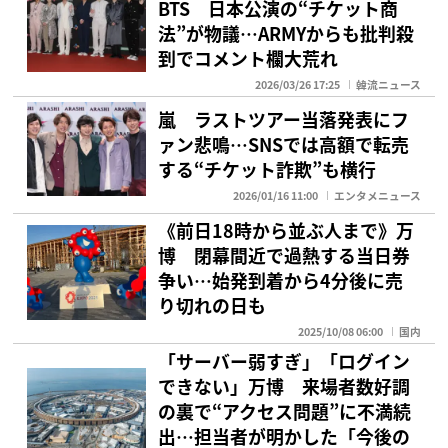
BTS 日本公演の“チケット商
法”が物議…ARMYからも批判殺
到でコメント欄大荒れ
2026/03/26 17:25
韓流ニュース
嵐 ラストツアー当落発表にフ
ァン悲鳴…SNSでは高額で転売
する“チケット詐欺”も横行
2026/01/16 11:00
エンタメニュース
《前日18時から並ぶ人まで》万
博 閉幕間近で過熱する当日券
争い…始発到着から4分後に売
り切れの日も
2025/10/08 06:00
国内
「サーバー弱すぎ」「ログイン
できない」万博 来場者数好調
の裏で“アクセス問題”に不満続
出…担当者が明かした「今後の