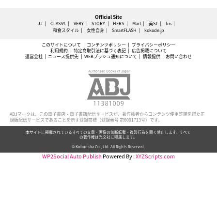
Official Site
JJ
CLASSY.
VERY
STORY
HERS
Mart
美ST
bis
和食スタイル
女性自身
SmartFLASH
kokode.jp
このサイトについて
コンテンツポリシー
プライバシーポリシー
利用規約
特定商取引法に基づく表記
広告掲載について
運営会社
ニュース提供先
WEBプッシュ通知について
情報提供
お問い合わせ
ABJマークは、この電子書店・電子書籍配信サービスが、著作権者からコンテンツ使用許諾を得た正
規版配信サービスであることを示す登録商標（登録番号 第6091713号）です。
本サイトに掲載されているすべての文章・画像の無断転載・複製行為を固く禁止します。すべて
の著作権は光文社に帰属します。
© Kobunsha Co., Ltd. All Rights Reserved.
WP2Social Auto Publish
Powered By :
XYZScripts.com