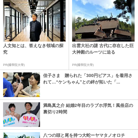
人文知とは、答えなき領域の探
出雲大社の謎 古代に存在した巨
究
大神殿のルーツに迫る
PR(國學院大學)
PR(國學院大學)
佳子さま 贈られた「300円ピアス」を着用さ
れて…“ケンちゃん”との絆が拓いた「...
満島真之介 結婚2年目のラブホ浮気！風俗店の
裏切り2時間
八つの頭と尾を持つ大蛇ーヤマタノオロチ