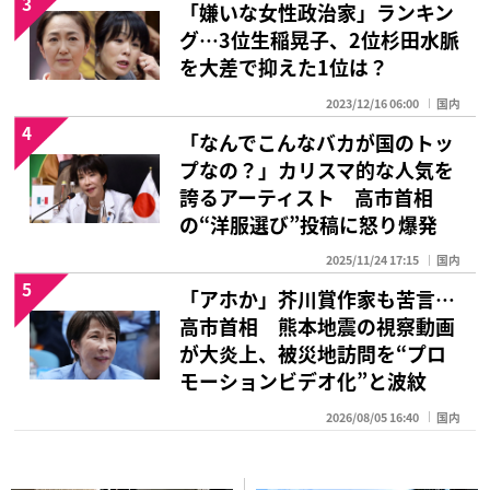
3
「嫌いな女性政治家」ランキン
グ…3位生稲晃子、2位杉田水脈
を大差で抑えた1位は？
2023/12/16 06:00
国内
4
「なんでこんなバカが国のトッ
プなの？」カリスマ的な人気を
誇るアーティスト 高市首相
の“洋服選び”投稿に怒り爆発
2025/11/24 17:15
国内
5
「アホか」芥川賞作家も苦言…
高市首相 熊本地震の視察動画
が大炎上、被災地訪問を“プロ
モーションビデオ化”と波紋
2026/08/05 16:40
国内