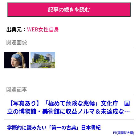
記事の続きを読む
出典元：
WEB女性自身
関連画像
関連記事
【写真あり】「極めて危険な兆候」文化庁 国
立の博物館・美術館に収益ノルマ＆未達成な
ら“閉館”も…現役職員が本誌に語った“怒り”
学際的に読みたい「第一の古典」日本書紀
PR(國學院大學)