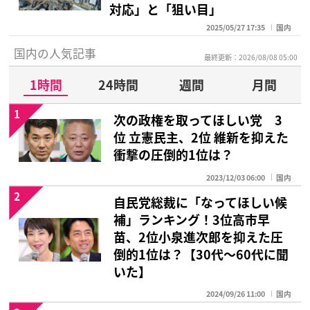
対応」と「狙い目」
2025/05/27 17:35
国内
国内の人気記事
最終更新：2026/08/08 05:00
1時間
24時間
週間
月間
1
次の政権を取ってほしい党 3
位 立憲民主、2位 維新を抑えた
衝撃の圧倒的1位は？
2023/12/03 06:00
国内
2
自民党総裁に「なってほしい候
補」ランキング！3位高市早
苗、2位小泉進次郎を抑えた圧
倒的1位は？【30代〜60代に聞
いた】
2024/09/26 11:00
国内