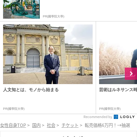
PR(國學院大學)
人文知とは、モノから始まる
芸術はルネサンス
PR(國學院大學)
PR(國學院大學)
Recommended by
女性自身TOP
>
国内
>
社会
>
チケット
>
転売価格6万円！→抽選販