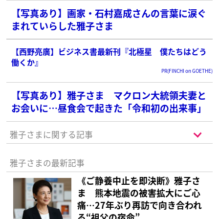
【写真あり】画家・石村嘉成さんの言葉に涙ぐ
まれていらした雅子さま
【西野亮廣】ビジネス書最新刊『北極星 僕たちはどう
働くか』
PR(FINCHI on GOETHE)
【写真あり】雅子さま マクロン大統領夫妻と
お会いに…昼食会で起きた「令和初の出来事」
雅子さまに関する記事
雅子さまの最新記事
《ご静養中止を即決断》雅子さ
ま 熊本地震の被害拡大にご心
痛…27年ぶり再訪で向き合われ
る“祖父の宿命”