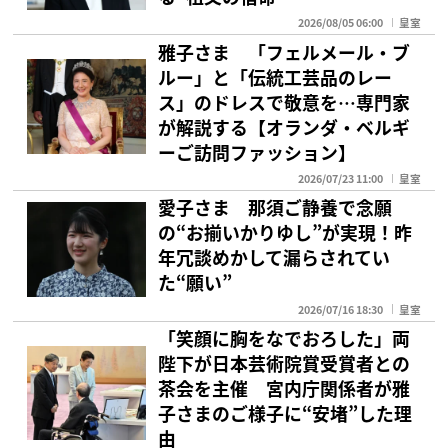
2026/08/05 06:00
皇室
雅子さま 「フェルメール・ブ
ルー」と「伝統工芸品のレー
ス」のドレスで敬意を…専門家
が解説する【オランダ・ベルギ
ーご訪問ファッション】
2026/07/23 11:00
皇室
愛子さま 那須ご静養で念願
の“お揃いかりゆし”が実現！昨
年冗談めかして漏らされてい
た“願い”
2026/07/16 18:30
皇室
「笑顔に胸をなでおろした」両
陛下が日本芸術院賞受賞者との
茶会を主催 宮内庁関係者が雅
子さまのご様子に“安堵”した理
由