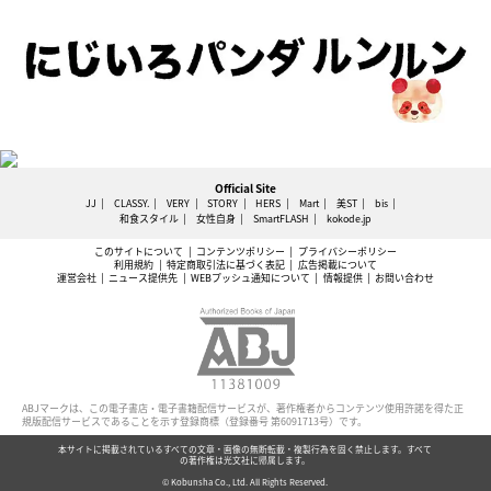
Official Site
JJ
CLASSY.
VERY
STORY
HERS
Mart
美ST
bis
和食スタイル
女性自身
SmartFLASH
kokode.jp
このサイトについて
コンテンツポリシー
プライバシーポリシー
利用規約
特定商取引法に基づく表記
広告掲載について
運営会社
ニュース提供先
WEBプッシュ通知について
情報提供
お問い合わせ
ABJマークは、この電子書店・電子書籍配信サービスが、著作権者からコンテンツ使用許諾を得た正
規版配信サービスであることを示す登録商標（登録番号 第6091713号）です。
本サイトに掲載されているすべての文章・画像の無断転載・複製行為を固く禁止します。すべて
の著作権は光文社に帰属します。
© Kobunsha Co., Ltd. All Rights Reserved.