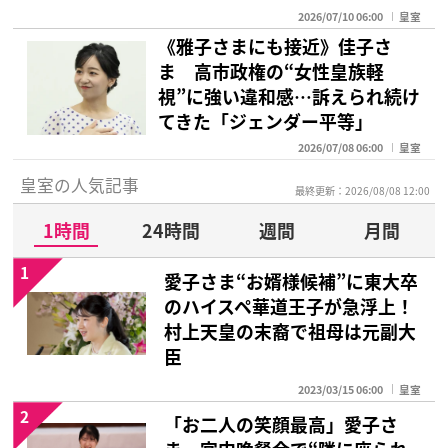
2026/07/10 06:00
皇室
《雅子さまにも接近》佳子さ
ま 高市政権の“女性皇族軽
視”に強い違和感…訴えられ続け
てきた「ジェンダー平等」
2026/07/08 06:00
皇室
皇室の人気記事
最終更新：2026/08/08 12:00
1時間
24時間
週間
月間
1
愛子さま“お婿様候補”に東大卒
のハイスペ華道王子が急浮上！
村上天皇の末裔で祖母は元副大
臣
2023/03/15 06:00
皇室
2
「お二人の笑顔最高」愛子さ