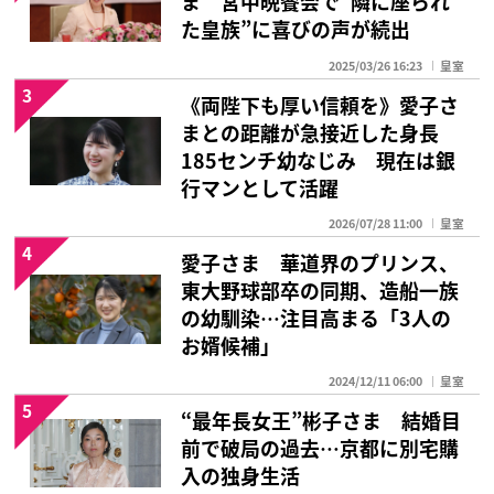
ま 宮中晩餐会で“隣に座られ
た皇族”に喜びの声が続出
2025/03/26 16:23
皇室
3
《両陛下も厚い信頼を》愛子さ
まとの距離が急接近した身長
185センチ幼なじみ 現在は銀
行マンとして活躍
2026/07/28 11:00
皇室
4
愛子さま 華道界のプリンス、
東大野球部卒の同期、造船一族
の幼馴染…注目高まる「3人の
お婿候補」
2024/12/11 06:00
皇室
5
“最年長女王”彬子さま 結婚目
前で破局の過去…京都に別宅購
入の独身生活