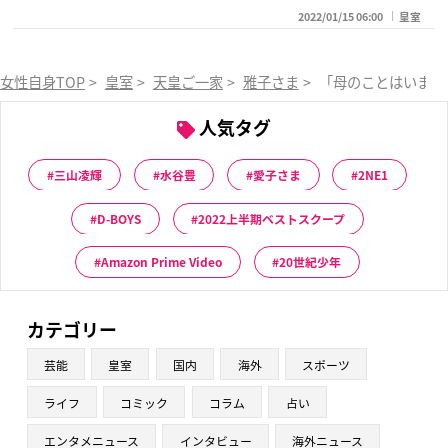
2022/01/15 06:00
皇室
女性自身TOP
>
皇室
>
天皇ご一家
>
雅子さま
>
「母のことはいまで
人気タグ
三山凌輝
水谷豊
愛子さま
2NE1
D-BOYS
2022上半期ベストスクープ
Amazon Prime Video
20世紀少年
カテゴリー
芸能
皇室
国内
海外
スポーツ
ライフ
コミック
コラム
占い
エンタメニュース
インタビュー
海外ニュース