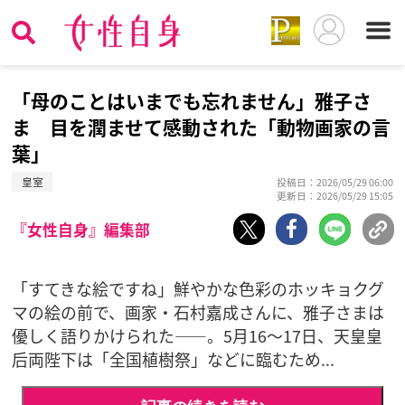
「母のことはいまでも忘れません」雅子さ
ま 目を潤ませて感動された「動物画家の言
葉」
皇室
投稿日：2026/05/29 06:00
更新日：2026/05/29 15:05
『女性自身』編集部
「すてきな絵ですね」鮮やかな色彩のホッキョクグ
マの絵の前で、画家・石村嘉成さんに、雅子さまは
優しく語りかけられた――。5月16～17日、天皇皇
后両陛下は「全国植樹祭」などに臨むため...