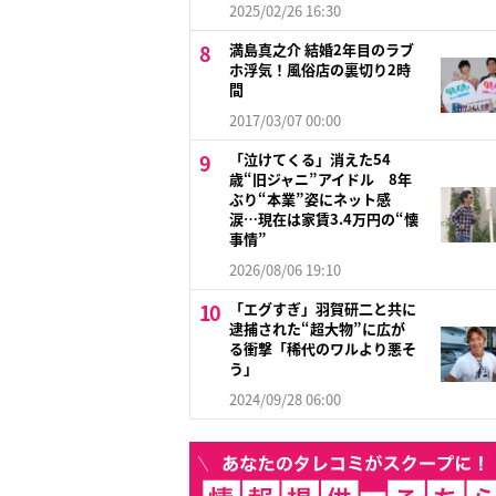
2025/02/26 16:30
満島真之介 結婚2年目のラブ
ホ浮気！風俗店の裏切り2時
間
2017/03/07 00:00
「泣けてくる」消えた54
歳“旧ジャニ”アイドル 8年
ぶり“本業”姿にネット感
涙…現在は家賃3.4万円の“懐
事情”
2026/08/06 19:10
「エグすぎ」羽賀研二と共に
逮捕された“超大物”に広が
る衝撃「稀代のワルより悪そ
う」
2024/09/28 06:00