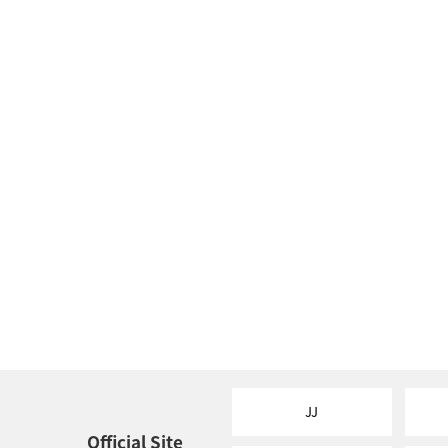
JJ
Official Site