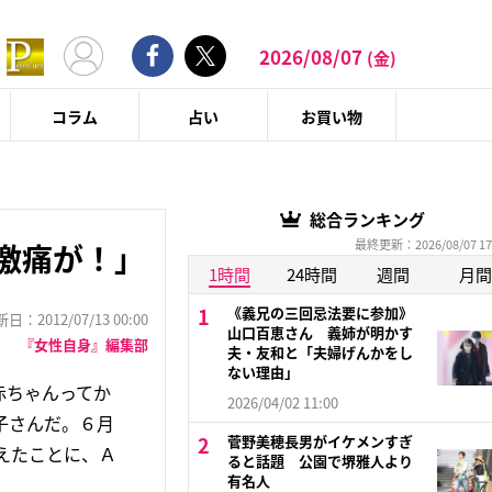
2026/08/07
(金)
コラム
占い
お買い物
総合ランキング
最終更新：2026/08/07 17
激痛が！」
1時間
24時間
週間
月間
《義兄の三回忌法要に参加》
：2012/07/13 00:00
山口百恵さん 義姉が明かす
『女性自身』編集部
夫・友和と「夫婦げんかをし
ない理由」
赤ちゃんってか
2026/04/02 11:00
子さんだ。６月
菅野美穂長男がイケメンすぎ
えたことに、Ａ
ると話題 公園で堺雅人より
有名人