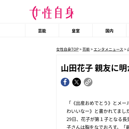
芸能
皇室
国内
女性自身TOP
>
芸能
>
エンタメニュース
>
山田花子 親友に
「《出産おめでとう》とメー
わいいなー》と書かれてまし
29日、花子が第１子となる長
子さんは胸をなでおろす。「最