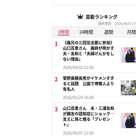
芸能ランキング
最終更新：2026/08/07 17
1時間
24時間
週間
月間
《義兄の三回忌法要に参加》
山口百恵さん 義姉が明かす
夫・友和と「夫婦げんかをし
ない理由」
2026/04/02 11:00
菅野美穂長男がイケメンすぎ
ると話題 公園で堺雅人より
有名人
2018/05/24 16:00
山口百恵さん 夫・三浦友和
が親友の認知症にショック…
支えに孫と贈る「プレゼン
ト」
2026/08/07 11:00