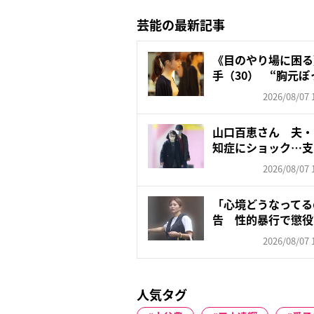
芸能の最新記事
《目のやり場に困る》
手（30） “胸元ぽっ
2026/08/07 
山口百恵さん 夫・
知症にショック…支
ゼン...
2026/08/07 
「心境どうなってる
告 性的暴行で懲役
レン...
2026/08/07 
人気タグ