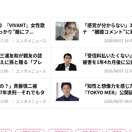
『VIVANT』女性歌
「感覚が分からない」3
かり”服にフ...
ナ “離婚コメント”に疑
17:10
エンタメニュース
2026/08/07 16:4
三浦友和が親友の認
「受信料払いたくない
えに孫と贈る「プレ
被害を1年4カ月後に公
は...
11:00
エンタメニュース
2026/08/07 11:0
の？」斉藤慎二被
「知性と想像力を感じ
7年求刑…それでもタ
『TOKYO MER』公
訳...
11:00
エンタメニュース
2026/08/07 06:0