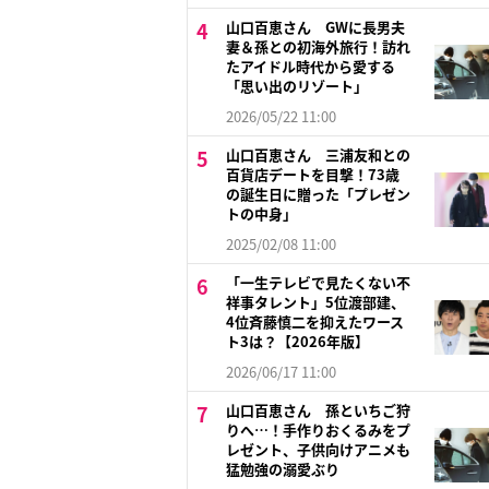
山口百恵さん GWに長男夫
妻＆孫との初海外旅行！訪れ
たアイドル時代から愛する
「思い出のリゾート」
2026/05/22 11:00
山口百恵さん 三浦友和との
百貨店デートを目撃！73歳
の誕生日に贈った「プレゼン
トの中身」
2025/02/08 11:00
「一生テレビで見たくない不
祥事タレント」5位渡部建、
4位斉藤慎二を抑えたワース
ト3は？【2026年版】
2026/06/17 11:00
山口百恵さん 孫といちご狩
りへ…！手作りおくるみをプ
レゼント、子供向けアニメも
猛勉強の溺愛ぶり