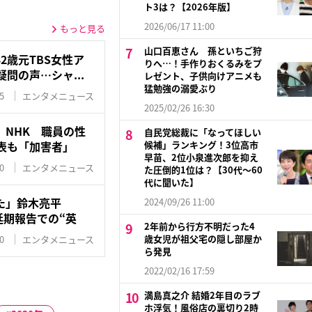
ト3は？【2026年版】
2026/06/17 11:00
もっと見る
山口百恵さん 孫といちご狩
2歳元TBS女性ア
りへ…！手作りおくるみをプ
問の声…シャ...
レゼント、子供向けアニメも
猛勉強の溺愛ぶり
5
エンタメニュース
2025/02/26 16:30
」NHK 職員の性
自民党総裁に「なってほしい
表も「加害者」
候補」ランキング！3位高市
早苗、2位小泉進次郎を抑え
0
エンタメニュース
た圧倒的1位は？【30代〜60
代に聞いた】
た」鈴木亮平
2024/09/26 11:00
開延期報告での“英
2年前から行方不明だった4
歳女児が祖父宅の隠し部屋か
0
エンタメニュース
ら発見
2022/02/16 17:59
満島真之介 結婚2年目のラブ
ホ浮気！風俗店の裏切り2時