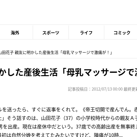
海外
スポーツ
ライフ
コミック
 山田花子 親友に明かした産後生活「母乳マッサージで激痛が！」
明かした産後生活「母乳マッサージで
記事投稿日：2012/07/13 00:00 最終更新日
ルを送ったら、すぐに返事をくれて。《帝王切開で産んでん。
た」そう話すのは、山田花子（37）の小学校時代からの親友Ａ
男を出産。現在は産休中だという。37歳での高齢出産を無事終
初は自然分娩を考えてたみたいですけど、陣痛が10時...