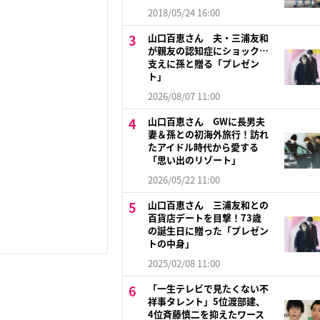
2018/05/24 16:00
山口百恵さん 夫・三浦友和
が親友の認知症にショック…
支えに孫と贈る「プレゼン
ト」
2026/08/07 11:00
山口百恵さん GWに長男夫
妻＆孫との初海外旅行！訪れ
たアイドル時代から愛する
「思い出のリゾート」
2026/05/22 11:00
山口百恵さん 三浦友和との
百貨店デートを目撃！73歳
の誕生日に贈った「プレゼン
トの中身」
2025/02/08 11:00
「一生テレビで見たくない不
祥事タレント」5位渡部建、
4位斉藤慎二を抑えたワース