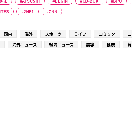
さま
ATSUSHI
BEGIN
CD-BOX
BPO
ITES
2NE1
CNN
国内
海外
スポーツ
ライフ
コミック
コ
海外ニュース
韓流ニュース
美容
健康
暮