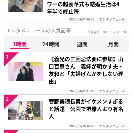
ワーの超豪華式も結婚生活は4
年半で終止符
2026/08/07 16:45
エンタメニュース
エンタメニュースの人気記事
最終更新：2026/08/08 03:00
1時間
24時間
週間
月間
1
《義兄の三回忌法要に参加》山
口百恵さん 義姉が明かす夫・
友和と「夫婦げんかをしない理
由」
2026/04/02 11:00
エンタメニュース
2
菅野美穂長男がイケメンすぎる
と話題 公園で堺雅人より有名
人
2018/05/24 16:00
エンタメニュース