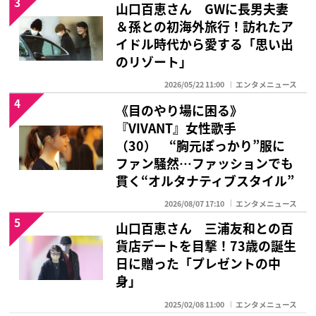
3
山口百恵さん GWに長男夫妻
＆孫との初海外旅行！訪れたア
イドル時代から愛する「思い出
のリゾート」
2026/05/22 11:00
エンタメニュース
4
《目のやり場に困る》
『VIVANT』女性歌手
（30） “胸元ぽっかり”服に
ファン騒然…ファッションでも
貫く“オルタナティブスタイル”
2026/08/07 17:10
エンタメニュース
5
山口百恵さん 三浦友和との百
貨店デートを目撃！73歳の誕生
日に贈った「プレゼントの中
身」
2025/02/08 11:00
エンタメニュース