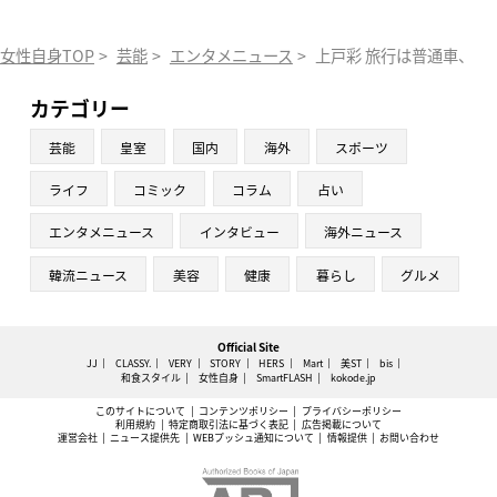
女性自身TOP
>
芸能
>
エンタメニュース
>
上戸彩 旅行は普通車、服
カテゴリー
芸能
皇室
国内
海外
スポーツ
ライフ
コミック
コラム
占い
エンタメニュース
インタビュー
海外ニュース
韓流ニュース
美容
健康
暮らし
グルメ
Official Site
JJ
CLASSY.
VERY
STORY
HERS
Mart
美ST
bis
和食スタイル
女性自身
SmartFLASH
kokode.jp
このサイトについて
コンテンツポリシー
プライバシーポリシー
利用規約
特定商取引法に基づく表記
広告掲載について
運営会社
ニュース提供先
WEBプッシュ通知について
情報提供
お問い合わせ