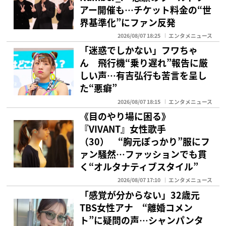
アー開催も…チケット料金の“世
界基準化”にファン反発
2026/08/07 18:25
エンタメニュース
「迷惑でしかない」フワちゃ
ん 飛行機“乗り遅れ”報告に厳
しい声…有吉弘行も苦言を呈し
た“悪癖”
2026/08/07 18:15
エンタメニュース
《目のやり場に困る》
『VIVANT』女性歌手
（30） “胸元ぽっかり”服にフ
ァン騒然…ファッションでも貫
く“オルタナティブスタイル”
2026/08/07 17:10
エンタメニュース
「感覚が分からない」32歳元
TBS女性アナ “離婚コメン
ト”に疑問の声…シャンパンタ