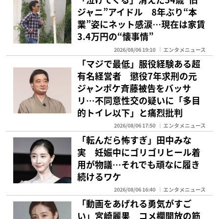
ジャニ”アイドル 8年ぶり“本
業”姿にネット感涙…現在は家賃
3.4万円の“懐事情”
2026/08/06 19:10
エンタメニュース
「マジで最低」服役経験ある超
有名経営者 懲役7年求刑の元
ジャンポケ斉藤被告をバッサ
リ…不同意性交の疑いに「多目
的トイレ以下」と痛烈批判
2026/08/06 17:50
エンタメニュース
「転んだら怖すぎ」田中みな
実 妊娠中にゴリゴリヒール着
用が物議…それでも頑なに履き
続けるワケ
2026/08/06 16:40
エンタメニュース
「動画をあげれる勇気がすご
い」宮崎麗果 コメ欄開放の筋