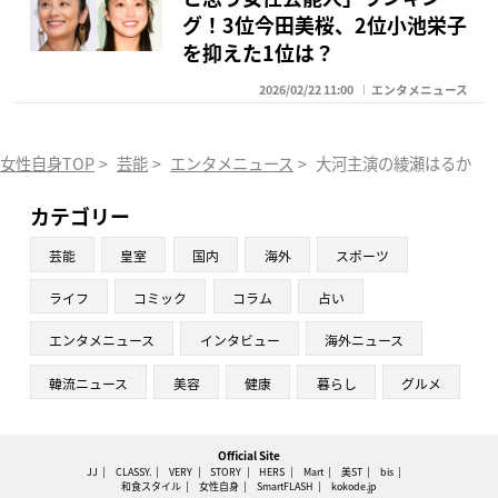
グ！3位今田美桜、2位小池栄子
を抑えた1位は？
2026/02/22 11:00
エンタメニュース
女性自身TOP
>
芸能
>
エンタメニュース
>
大河主演の綾瀬はるか C
カテゴリー
芸能
皇室
国内
海外
スポーツ
ライフ
コミック
コラム
占い
エンタメニュース
インタビュー
海外ニュース
韓流ニュース
美容
健康
暮らし
グルメ
Official Site
JJ
CLASSY.
VERY
STORY
HERS
Mart
美ST
bis
和食スタイル
女性自身
SmartFLASH
kokode.jp