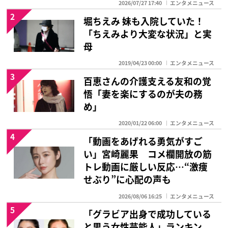
2026/07/27 17:40
エンタメニュース
2
堀ちえみ 妹も入院していた！
「ちえみより大変な状況」と実
母
2019/04/23 00:00
エンタメニュース
3
百恵さんの介護支える友和の覚
悟「妻を楽にするのが夫の務
め」
2020/01/22 06:00
エンタメニュース
4
「動画をあげれる勇気がすご
い」宮崎麗果 コメ欄開放の筋
トレ動画に厳しい反応…“激痩
せぶり”に心配の声も
2026/08/06 16:25
エンタメニュース
5
「グラビア出身で成功している
と思う女性芸能人」ランキン