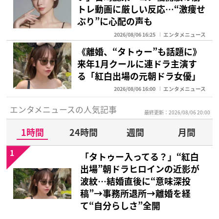
トレ動画に厳しい反応…“激痩せ
ぶり”に心配の声も
2026/08/06 16:25
エンタメニュース
《離婚、“タトゥー”も話題に》
来年1月クールに連ドラ主演す
る「紅白出場の元朝ドラ女優」
2026/08/06 16:00
エンタメニュース
エンタメニュースの人気記事
最終更新：2026/08/06 20:00
1時間
24時間
週間
月間
1
「タトゥー入ってる？」“紅白
出場”朝ドラヒロインの近影が
波紋…結婚直後に“意味深投
稿”→事務所退所→離婚を経
て“自分らしさ”全開