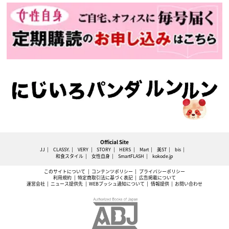
Official Site
JJ
CLASSY.
VERY
STORY
HERS
Mart
美ST
bis
和食スタイル
女性自身
SmartFLASH
kokode.jp
このサイトについて
コンテンツポリシー
プライバシーポリシー
利用規約
特定商取引法に基づく表記
広告掲載について
運営会社
ニュース提供先
WEBプッシュ通知について
情報提供
お問い合わせ