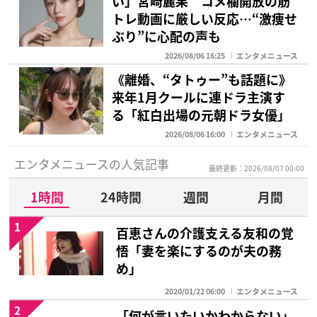
い」宮崎麗果 コメ欄開放の筋
トレ動画に厳しい反応…“激痩せ
ぶり”に心配の声も
2026/08/06 16:25
エンタメニュース
《離婚、“タトゥー”も話題に》
来年1月クールに連ドラ主演す
る「紅白出場の元朝ドラ女優」
2026/08/06 16:00
エンタメニュース
エンタメニュースの人気記事
最終更新：2026/08/07 00:00
1時間
24時間
週間
月間
1
百恵さんの介護支える友和の覚
悟「妻を楽にするのが夫の務
め」
2020/01/22 06:00
エンタメニュース
2
「何が言いたいかわからない」