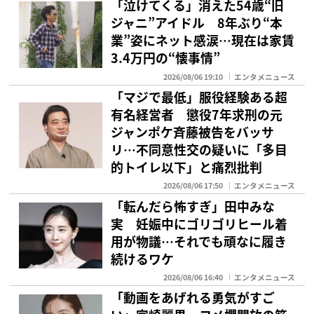
「泣けてくる」消えた54歳“旧
ジャニ”アイドル 8年ぶり“本
業”姿にネット感涙…現在は家賃
3.4万円の“懐事情”
2026/08/06 19:10
エンタメニュース
「マジで最低」服役経験ある超
有名経営者 懲役7年求刑の元
ジャンポケ斉藤被告をバッサ
リ…不同意性交の疑いに「多目
的トイレ以下」と痛烈批判
2026/08/06 17:50
エンタメニュース
「転んだら怖すぎ」田中みな
実 妊娠中にゴリゴリヒール着
用が物議…それでも頑なに履き
続けるワケ
2026/08/06 16:40
エンタメニュース
「動画をあげれる勇気がすご