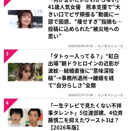
41歳人気女優 熊本支援で“大
きい口でピザ頬張る”動画に一
部で困惑、“痩せすぎ”指摘も…
投稿に込められた“被災地への
思い”
2026/08/04 16:15
エンタメニュース
3
「タトゥー入ってる？」“紅白
出場”朝ドラヒロインの近影が
波紋…結婚直後に“意味深投
稿”→事務所退所→離婚を経
て“自分らしさ”全開
2026/07/27 17:40
エンタメニュース
4
「一生テレビで見たくない不祥
事タレント」5位渡部建、4位斉
藤慎二を抑えたワースト3は？
【2026年版】