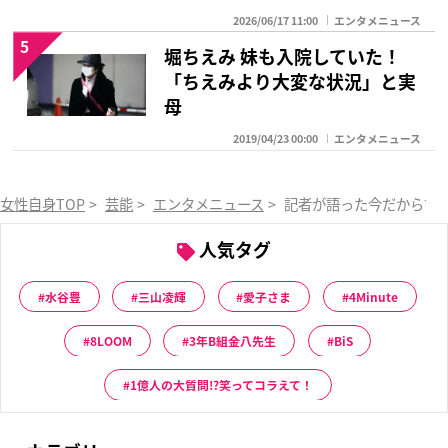
2026/06/17 11:00
エンタメニュース
5
堀ちえみ 妹も入院していた！
「ちえみより大変な状況」と実
母
2019/04/23 00:00
エンタメニュース
女性自身TOP
>
芸能
>
エンタメニュース
>
記者が語った今だから言
人気タグ
水谷豊
三山凌輝
愛子さま
4Minute
8LOOM
3年B組金八先生
BiS
1億人の大質問!?笑ってコラえて！