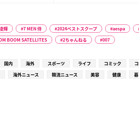
凌輝
7 MEN 侍
2024ベストスクープ
aespa
OM BOOM SATELLITES
2ちゃんねる
007
国内
海外
スポーツ
ライフ
コミック
コ
海外ニュース
韓流ニュース
美容
健康
暮