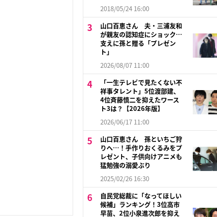
2018/05/24 16:00
山口百恵さん 夫・三浦友和
が親友の認知症にショック…
支えに孫と贈る「プレゼン
ト」
2026/08/07 11:00
「一生テレビで見たくない不
祥事タレント」5位渡部建、
4位斉藤慎二を抑えたワース
ト3は？【2026年版】
2026/06/17 11:00
山口百恵さん 孫といちご狩
りへ…！手作りおくるみをプ
レゼント、子供向けアニメも
猛勉強の溺愛ぶり
2025/02/26 16:30
自民党総裁に「なってほしい
候補」ランキング！3位高市
早苗、2位小泉進次郎を抑え