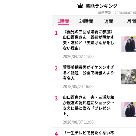
芸能ランキング
最終更新：2026/08/07 15
1時間
24時間
週間
月間
《義兄の三回忌法要に参加》
山口百恵さん 義姉が明かす
夫・友和と「夫婦げんかをし
ない理由」
2026/04/02 11:00
菅野美穂長男がイケメンすぎ
ると話題 公園で堺雅人より
有名人
2018/05/24 16:00
山口百恵さん 夫・三浦友和
が親友の認知症にショック…
支えに孫と贈る「プレゼン
ト」
2026/08/07 11:00
「一生テレビで見たくない不