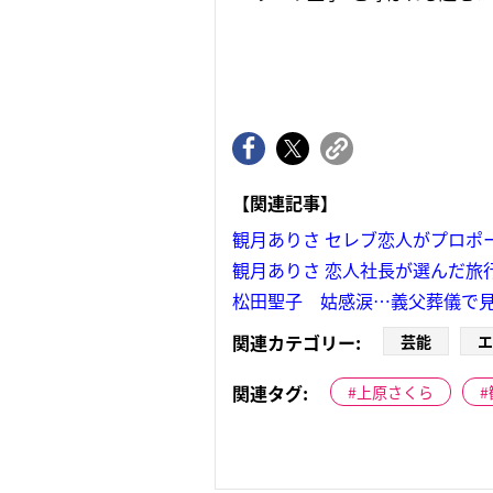
【関連記事】
観月ありさ セレブ恋人がプロポ
観月ありさ 恋人社長が選んだ旅
松田聖子 姑感涙…義父葬儀で
関連カテゴリー:
芸能
エ
関連タグ:
上原さくら