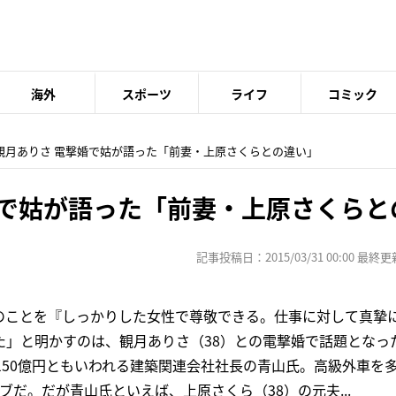
海外
スポーツ
ライフ
コミック
 観月ありさ 電撃婚で姑が語った「前妻・上原さくらとの違い」
婚で姑が語った「前妻・上原さくらと
記事投稿日：2015/03/31 00:00 最終更新日
のことを『しっかりした女性で尊敬できる。仕事に対して真摯
た」と明かすのは、観月ありさ（38）との電撃婚で話題となっ
150億円ともいわれる建築関連会社社長の青山氏。高級外車を
ブだ。だが青山氏といえば、上原さくら（38）の元夫...