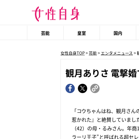
芸能
皇室
国内
女性自身TOP
>
芸能
>
エンタメニュース
>
観月ありさ 電撃
「コウちゃんはね、観月さん
惹かれた』と絶賛していまし
（42）の母・るみさん。年商
ラーリ王子”と呼ばれる超セレ