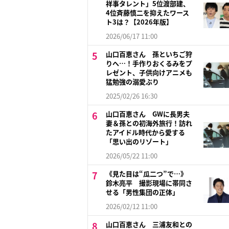
祥事タレント」5位渡部建、
4位斉藤慎二を抑えたワース
ト3は？【2026年版】
2026/06/17 11:00
山口百恵さん 孫といちご狩
りへ…！手作りおくるみをプ
レゼント、子供向けアニメも
猛勉強の溺愛ぶり
2025/02/26 16:30
山口百恵さん GWに長男夫
妻＆孫との初海外旅行！訪れ
たアイドル時代から愛する
「思い出のリゾート」
2026/05/22 11:00
《見た目は“瓜二つ”で…》
鈴木亮平 撮影現場に帯同さ
せる「男性集団の正体」
2026/02/12 11:00
山口百恵さん 三浦友和との