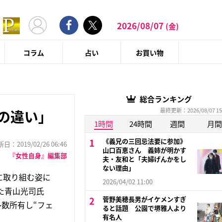
2026/08/07
(金)
コラム
占い
お買い物
総合ランキング
最終更新：2026/08/07 15
の違い」
1時間
24時間
週間
月間
《義兄の三回忌法要に参加》
：2019/02/26 06:46
山口百恵さん 義姉が明かす
『女性自身』編集部
夫・友和と「夫婦げんかをし
ない理由」
に取り組む姿に
2026/04/02 11:00
た青山光司氏
菅野美穂長男がイケメンすぎ
多数所有し“フェ
ると話題 公園で堺雅人より
有名人