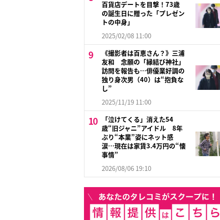
百貨店デートを目撃！73歳
の誕生日に贈った「プレゼン
トの中身」
2025/02/08 11:00
《撮影者は百恵さん？》三浦
友和 念願の「縁結び神社」
訪問を報告も…俳優業好調の
独り身次男（40）は“抱負な
し”
2025/11/19 11:00
「泣けてくる」消えた54
歳“旧ジャニ”アイドル 8年
ぶり“本業”姿にネット感
涙…現在は家賃3.4万円の“懐
事情”
2026/08/06 19:10