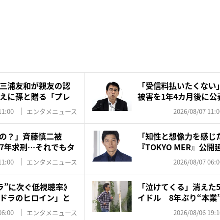
三浦友和が親友の認
「受信料払いたくない
えに孫と贈る「プレ
被害を1年4カ月後に公
は...
11:00
エンタメニュース
2026/08/07 11:0
の？」斉藤慎二被
「知性と想像力を感じ
7年求刑…それでもタ
『TOKYO MER』公
訳...
11:00
エンタメニュース
2026/08/07 06:0
ラ”に次ぐ低視聴率》
「泣けてくる」消えた5
ドラのヒロイン」と
イドル 8年ぶり“本業”
06:00
エンタメニュース
2026/08/06 19:1