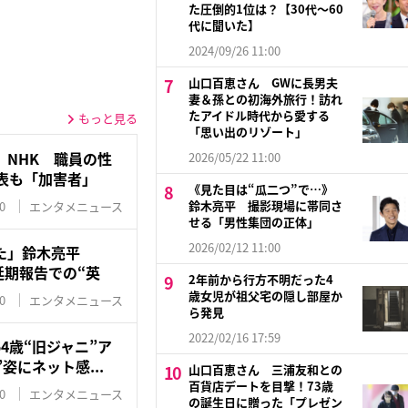
た圧倒的1位は？【30代〜60
代に聞いた】
2024/09/26 11:00
山口百恵さん GWに長男夫
妻＆孫との初海外旅行！訪れ
たアイドル時代から愛する
もっと見る
「思い出のリゾート」
」NHK 職員の性
2026/05/22 11:00
表も「加害者」
《見た目は“瓜二つ”で…》
鈴木亮平 撮影現場に帯同さ
0
エンタメニュース
せる「男性集団の正体」
2026/02/12 11:00
た」鈴木亮平
開延期報告での“英
2年前から行方不明だった4
歳女児が祖父宅の隠し部屋か
0
エンタメニュース
ら発見
2022/02/16 17:59
4歳“旧ジャニ”ア
姿にネット感...
山口百恵さん 三浦友和との
百貨店デートを目撃！73歳
0
エンタメニュース
の誕生日に贈った「プレゼン