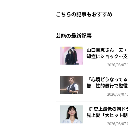
こちらの記事もおすすめ
芸能の最新記事
山口百恵さん 夫・
知症にショック…支
ゼン...
2026/08/07 
「心境どうなってる
告 性的暴行で懲役
レン...
2026/08/07 
《“史上最低の朝ド
見上愛「大ヒット朝
対...
2026/08/07 