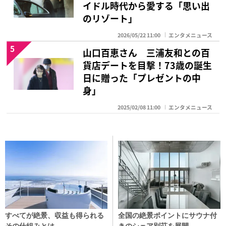
イドル時代から愛する「思い出
のリゾート」
2026/05/22 11:00
エンタメニュース
5
山口百恵さん 三浦友和との百
貨店デートを目撃！73歳の誕生
日に贈った「プレゼントの中
身」
2025/02/08 11:00
エンタメニュース
すべてが絶景、収益も得られる
全国の絶景ポイントにサウナ付
その仕組みとは
きのシェア別荘を展開