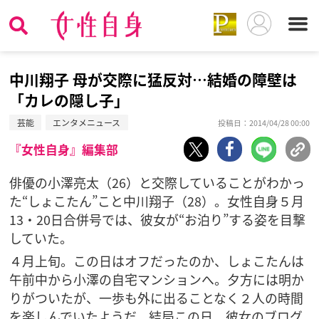
中川翔子 母が交際に猛反対…結婚の障壁は
「カレの隠し子」
芸能
エンタメニュース
投稿日：2014/04/28 00:00
『女性自身』編集部
俳優の小澤亮太（26）と交際していることがわかっ
た“しょこたん”こと中川翔子（28）。女性自身５月
13・20日合併号では、彼女が“お泊り”する姿を目撃
していた。
４月上旬。この日はオフだったのか、しょこたんは
午前中から小澤の自宅マンションへ。夕方には明か
りがついたが、一歩も外に出ることなく２人の時間
を楽しんでいたようだ。結局この日、彼女のブログ