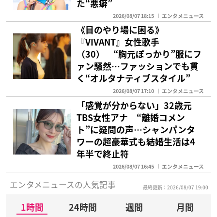
た“悪癖”
2026/08/07 18:15
エンタメニュース
《目のやり場に困る》
『VIVANT』女性歌手
（30） “胸元ぽっかり”服にフ
ァン騒然…ファッションでも貫
く“オルタナティブスタイル”
2026/08/07 17:10
エンタメニュース
「感覚が分からない」32歳元
TBS女性アナ “離婚コメン
ト”に疑問の声…シャンパンタ
ワーの超豪華式も結婚生活は4
年半で終止符
2026/08/07 16:45
エンタメニュース
エンタメニュースの人気記事
最終更新：2026/08/07 19:00
1時間
24時間
週間
月間