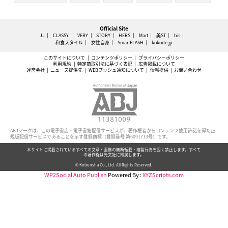
Official Site
JJ
CLASSY.
VERY
STORY
HERS
Mart
美ST
bis
和食スタイル
女性自身
SmartFLASH
kokode.jp
このサイトについて
コンテンツポリシー
プライバシーポリシー
利用規約
特定商取引法に基づく表記
広告掲載について
運営会社
ニュース提供先
WEBプッシュ通知について
情報提供
お問い合わせ
ABJマークは、この電子書店・電子書籍配信サービスが、著作権者からコンテンツ使用許諾を得た正
規版配信サービスであることを示す登録商標（登録番号 第6091713号）です。
本サイトに掲載されているすべての文章・画像の無断転載・複製行為を固く禁止します。すべて
の著作権は光文社に帰属します。
© Kobunsha Co., Ltd. All Rights Reserved.
WP2Social Auto Publish
Powered By :
XYZScripts.com