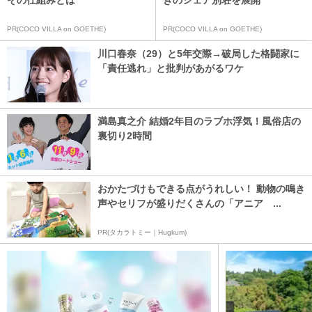
PR(COCO VILLA on GOETHE)
PR(COCO VILLA on GOETHE)
川口春奈（29）と5年交際→破局した格闘家に
「責任逃れ」と批判があがるワケ
満島真之介 結婚2年目のラブホ浮気！風俗店の
裏切り2時間
おかたづけもできる点がうれしい！ 動物の鳴き
声やセリフが盛りだくさんの「アニア ...
PR(タカラトミー｜Hugkum)