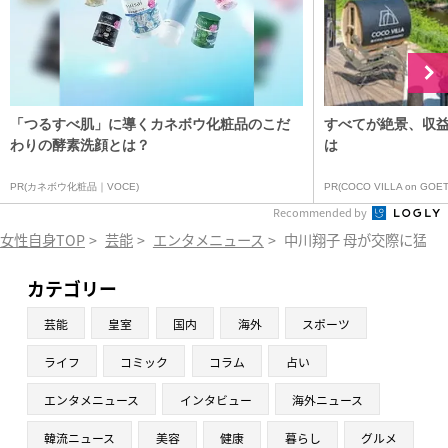
「つるすべ肌」に導くカネボウ化粧品のこだ
すべてが絶景、収
わりの酵素洗顔とは？
は
PR(カネボウ化粧品｜VOCE)
PR(COCO VILLA on GOET
Recommended by
女性自身TOP
>
芸能
>
エンタメニュース
>
中川翔子 母が交際に猛反
カテゴリー
芸能
皇室
国内
海外
スポーツ
ライフ
コミック
コラム
占い
エンタメニュース
インタビュー
海外ニュース
韓流ニュース
美容
健康
暮らし
グルメ