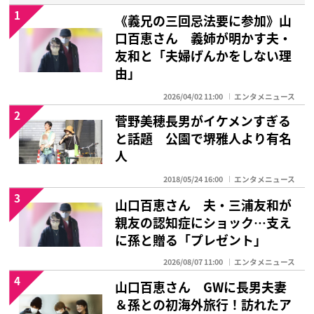
1
《義兄の三回忌法要に参加》山
口百恵さん 義姉が明かす夫・
友和と「夫婦げんかをしない理
由」
2026/04/02 11:00
エンタメニュース
2
菅野美穂長男がイケメンすぎる
と話題 公園で堺雅人より有名
人
2018/05/24 16:00
エンタメニュース
3
山口百恵さん 夫・三浦友和が
親友の認知症にショック…支え
に孫と贈る「プレゼント」
2026/08/07 11:00
エンタメニュース
4
山口百恵さん GWに長男夫妻
＆孫との初海外旅行！訪れたア