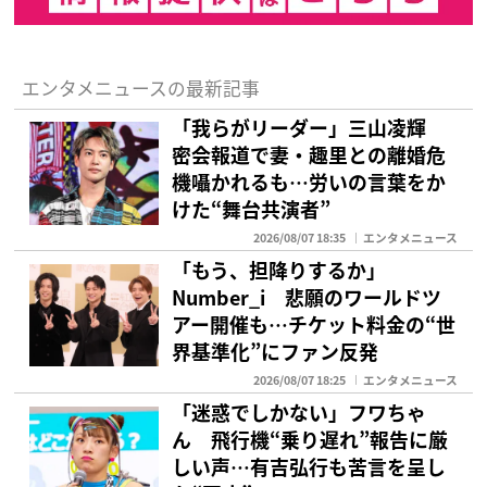
エンタメニュースの最新記事
「我らがリーダー」三山凌輝
密会報道で妻・趣里との離婚危
機囁かれるも…労いの言葉をか
けた“舞台共演者”
2026/08/07 18:35
エンタメニュース
「もう、担降りするか」
Number_i 悲願のワールドツ
アー開催も…チケット料金の“世
界基準化”にファン反発
2026/08/07 18:25
エンタメニュース
「迷惑でしかない」フワちゃ
ん 飛行機“乗り遅れ”報告に厳
しい声…有吉弘行も苦言を呈し