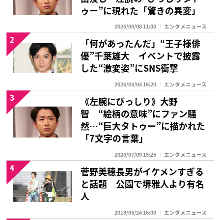
ゥー”に現れた「驚きの異変」
2026/08/08 11:00
エンタメニュース
2
「何があったんだ」“王子様俳
優”千葉雄大 イベントで披露
した“激変姿”にSNS衝撃
2026/03/04 16:20
エンタメニュース
3
《左腕にびっしり》大野
智 “絵柄の意味”にファン騒
然…“巨大タトゥー”に描かれた
「7文字の言葉」
2026/07/09 15:25
エンタメニュース
4
菅野美穂長男がイケメンすぎる
と話題 公園で堺雅人より有名
人
2018/05/24 16:00
エンタメニュース