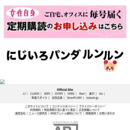
Official Site
JJ
CLASSY.
VERY
STORY
HERS
Mart
美ST
bis
和食スタイル
女性自身
SmartFLASH
kokode.jp
このサイトについて
コンテンツポリシー
プライバシーポリシー
利用規約
特定商取引法に基づく表記
広告掲載について
運営会社
ニュース提供先
WEBプッシュ通知について
情報提供
お問い合わせ