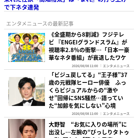
で下ネタ連発
エンタメニュースの最新記事
《全盛期から8割減》フジテレ
ビ 『ENGEIグランドスラム』が
視聴率2.8％の衝撃…「日本一豪
華なネタ番組」が衰退したワケ
2026/08/08 11:00
エンタメニュース
「ビジュ戻してる」“王子様”37
歳の元戦隊ヒーロー俳優 ふっ
くらビジュアルからの“激や
せ”回帰にSNS騒然…語ってい
た“加齢を気にしない”心境
2026/08/08 11:00
エンタメニュース
大野智 “お気に入りの場所”に
出没し…左腕の“びっしりタトゥ