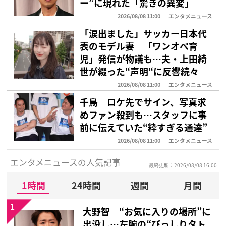
ー”に現れた「驚きの異変」
2026/08/08 11:00
エンタメニュース
「涙出ました」サッカー日本代
表のモデル妻 「ワンオペ育
児」発信が物議も…夫・上田綺
世が綴った“声明“に反響続々
2026/08/08 11:00
エンタメニュース
千鳥 ロケ先でサイン、写真求
めファン殺到も…スタッフに事
前に伝えていた“粋すぎる通達”
2026/08/08 11:00
エンタメニュース
エンタメニュースの人気記事
最終更新：2026/08/08 16:00
1時間
24時間
週間
月間
1
大野智 “お気に入りの場所”に
出没し…左腕の“びっしりタト