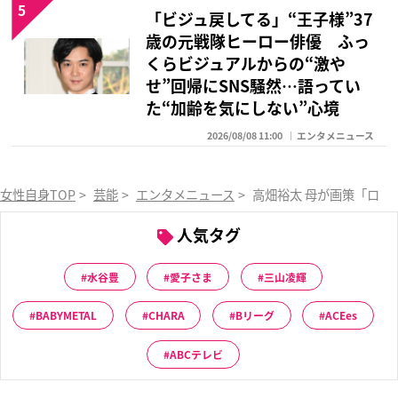
5
「ビジュ戻してる」“王子様”37
歳の元戦隊ヒーロー俳優 ふっ
くらビジュアルからの“激や
せ”回帰にSNS騒然…語ってい
た“加齢を気にしない”心境
2026/08/08 11:00
エンタメニュース
女性自身TOP
>
芸能
>
エンタメニュース
>
高畑裕太 母が画策「ロス
人気タグ
水谷豊
愛子さま
三山凌輝
BABYMETAL
CHARA
Bリーグ
ACEes
ABCテレビ