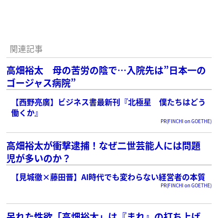
関連記事
高畑裕太 母の苦労の陰で…入院先は”日本一の
ゴージャス病院”
【西野亮廣】ビジネス書最新刊『北極星 僕たちはどう
働くか』
PR(FINCHI on GOETHE)
高畑裕太が衝撃逮捕！なぜ二世芸能人には問題
児が多いのか？
【見城徹×藤田晋】AI時代でも変わらない経営者の本質
PR(FINCHI on GOETHE)
呆れた性欲「高畑裕太」は『まれ』の打ち上げ