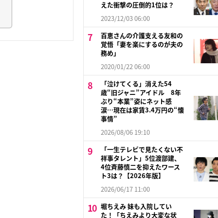
えた衝撃の圧倒的1位は？
2023/12/03 06:00
百恵さんの介護支える友和の
覚悟「妻を楽にするのが夫の
務め」
2020/01/22 06:00
「泣けてくる」消えた54
歳“旧ジャニ”アイドル 8年
ぶり“本業”姿にネット感
涙…現在は家賃3.4万円の“懐
事情”
2026/08/06 19:10
「一生テレビで見たくない不
祥事タレント」5位渡部建、
4位斉藤慎二を抑えたワース
ト3は？【2026年版】
2026/06/17 11:00
堀ちえみ 妹も入院してい
た！「ちえみより大変な状