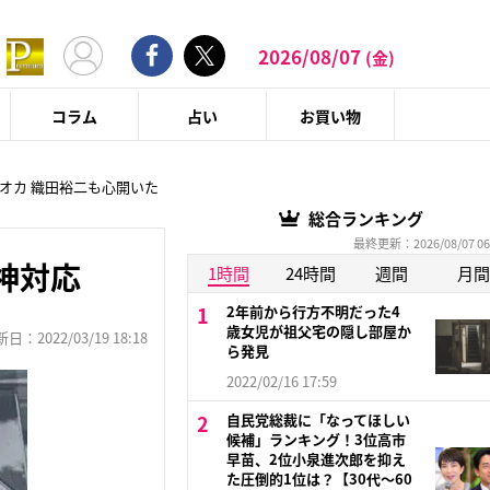
2026/08/07
(金)
コラム
占い
お買い物
オカ 織田裕二も心開いた
総合ランキング
最終更新：2026/08/07 06
神対応
1時間
24時間
週間
月間
2年前から行方不明だった4
歳女児が祖父宅の隠し部屋か
：2022/03/19 18:18
ら発見
2022/02/16 17:59
自民党総裁に「なってほしい
候補」ランキング！3位高市
早苗、2位小泉進次郎を抑え
た圧倒的1位は？【30代〜60