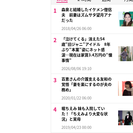
森泉と結婚したイケメン僧侶
夫 前妻はズムサタ望月アナ
だった
2018/04/26 06:00
「泣けてくる」消えた54
歳“旧ジャニ”アイドル 8年
ぶり“本業”姿にネット感
涙…現在は家賃3.4万円の“懐
事情”
2026/08/06 19:10
百恵さんの介護支える友和の
覚悟「妻を楽にするのが夫の
務め」
2020/01/22 06:00
堀ちえみ 妹も入院してい
た！「ちえみより大変な状
況」と実母
2019/04/23 00:00