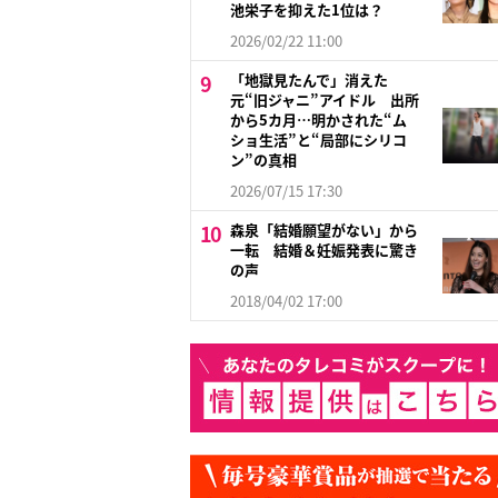
池栄子を抑えた1位は？
2026/02/22 11:00
「地獄見たんで」消えた
元“旧ジャニ”アイドル 出所
から5カ月…明かされた“ム
ショ生活”と“局部にシリコ
ン”の真相
2026/07/15 17:30
森泉「結婚願望がない」から
一転 結婚＆妊娠発表に驚き
の声
2018/04/02 17:00