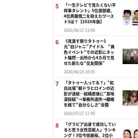
「一生テレビで見たくない不
祥事タレント」5位渡部建、
4位斉藤慎二を抑えたワース
ト3は？【2026年版】
2026/06/17 11:00
《見渡す限りタトゥー》
元“旧ジャニ”アイドル “異
色イベント”での近影にネッ
ト騒然…出所から4カ月で見
せた新たな“交友関係”
2026/06/23 18:05
「タトゥー入ってる？」“紅
白出場”朝ドラヒロインの近
影が波紋…結婚直後に“意味
深投稿”→事務所退所→離婚
を経て“自分らしさ”全開
2026/07/27 17:40
「グラビア出身で成功してい
ると思う女性芸能人」ランキ
ング！3位今田美桜、2位小