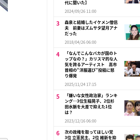
代に聞いた】
2024/09/26 11:00
森泉と結婚したイケメン僧侶
夫 前妻はズムサタ望月アナ
だった
2018/04/26 06:00
「なんでこんなバカが国のト
ップなの？」カリスマ的な人
気を誇るアーティスト 高市
首相の“洋服選び”投稿に怒
り爆発
2025/11/24 17:15
「嫌いな女性政治家」ランキ
ング…3位生稲晃子、2位杉
田水脈を大差で抑えた1位
は？
2023/12/16 06:00
次の政権を取ってほしい党
3位 立憲民主、2位 維新を抑