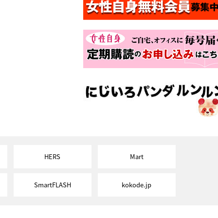
HERS
Mart
SmartFLASH
kokode.jp