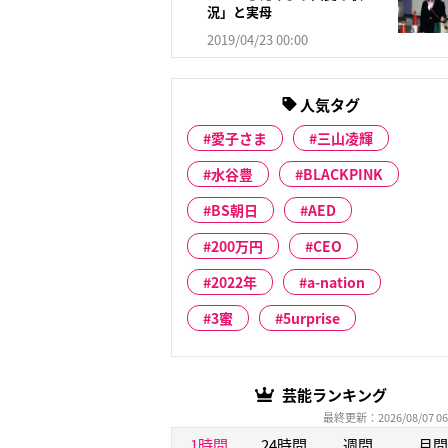
況」と実母
2019/04/23 00:00
人気タグ
愛子さま
三山凌輝
水谷豊
BLACKPINK
BS朝日
AED
200万円
CEO
2022年
a-nation
3蜜
5urprise
芸能ランキング
最終更新：2026/08/07 06
1時間
24時間
週間
月間