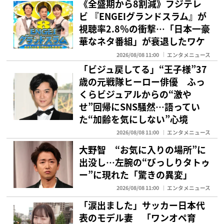
《全盛期から8割減》フジテレ
ビ 『ENGEIグランドスラム』が
視聴率2.8％の衝撃…「日本一豪
華なネタ番組」が衰退したワケ
2026/08/08 11:00
エンタメニュース
「ビジュ戻してる」“王子様”37
歳の元戦隊ヒーロー俳優 ふっ
くらビジュアルからの“激や
せ”回帰にSNS騒然…語ってい
た“加齢を気にしない”心境
2026/08/08 11:00
エンタメニュース
大野智 “お気に入りの場所”に
出没し…左腕の“びっしりタトゥ
ー”に現れた「驚きの異変」
2026/08/08 11:00
エンタメニュース
「涙出ました」サッカー日本代
表のモデル妻 「ワンオペ育