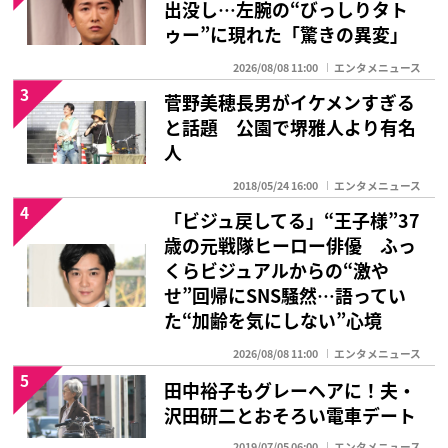
出没し…左腕の“びっしりタト
ゥー”に現れた「驚きの異変」
2026/08/08 11:00
エンタメニュース
3
菅野美穂長男がイケメンすぎる
と話題 公園で堺雅人より有名
人
2018/05/24 16:00
エンタメニュース
4
「ビジュ戻してる」“王子様”37
歳の元戦隊ヒーロー俳優 ふっ
くらビジュアルからの“激や
せ”回帰にSNS騒然…語ってい
た“加齢を気にしない”心境
2026/08/08 11:00
エンタメニュース
5
田中裕子もグレーヘアに！夫・
沢田研二とおそろい電車デート
2019/07/05 06:00
エンタメニュース