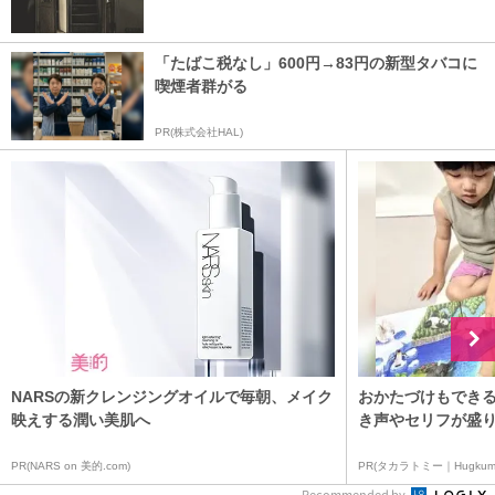
「たばこ税なし」600円→83円の新型タバコに
喫煙者群がる
PR(株式会社HAL)
NARSの新クレンジングオイルで毎朝、メイク
おかたづけもできる
映えする潤い美肌へ
き声やセリフが盛り
PR(NARS on 美的.com)
PR(タカラトミー｜Hugkum
Recommended by