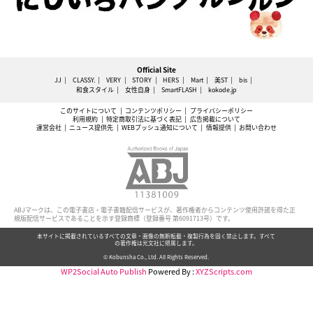
Official Site
JJ
CLASSY.
VERY
STORY
HERS
Mart
美ST
bis
和食スタイル
女性自身
SmartFLASH
kokode.jp
このサイトについて
コンテンツポリシー
プライバシーポリシー
利用規約
特定商取引法に基づく表記
広告掲載について
運営会社
ニュース提供先
WEBプッシュ通知について
情報提供
お問い合わせ
ABJマークは、この電子書店・電子書籍配信サービスが、著作権者からコンテンツ使用許諾を得た正
規版配信サービスであることを示す登録商標（登録番号 第6091713号）です。
本サイトに掲載されているすべての文章・画像の無断転載・複製行為を固く禁止します。すべて
の著作権は光文社に帰属します。
© Kobunsha Co., Ltd. All Rights Reserved.
WP2Social Auto Publish
Powered By :
XYZScripts.com