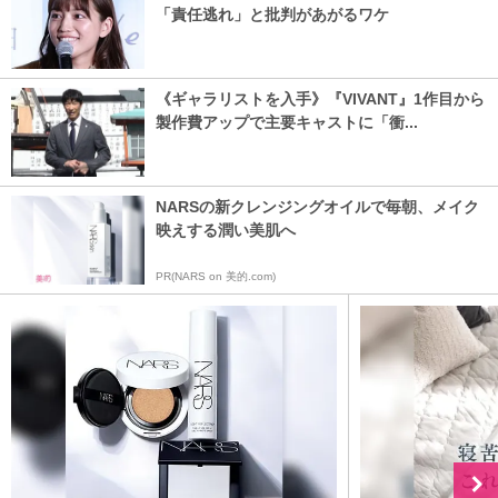
「責任逃れ」と批判があがるワケ
《ギャラリストを入手》『VIVANT』1作目から
製作費アップで主要キャストに「衝...
NARSの新クレンジングオイルで毎朝、メイク
映えする潤い美肌へ
PR(NARS on 美的.com)