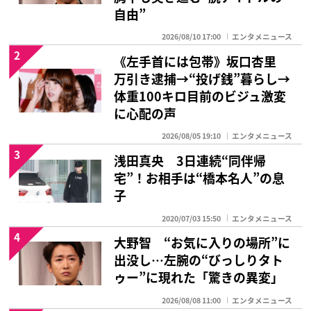
自由”
2026/08/10 17:00
エンタメニュース
2
《左手首には包帯》坂口杏里
万引き逮捕→“投げ銭”暮らし→
体重100キロ目前のビジュ激変
に心配の声
2026/08/05 19:10
エンタメニュース
3
浅田真央 3日連続“同伴帰
宅”！お相手は“橋本名人”の息
子
2020/07/03 15:50
エンタメニュース
4
大野智 “お気に入りの場所”に
出没し…左腕の“びっしりタト
ゥー”に現れた「驚きの異変」
2026/08/08 11:00
エンタメニュース