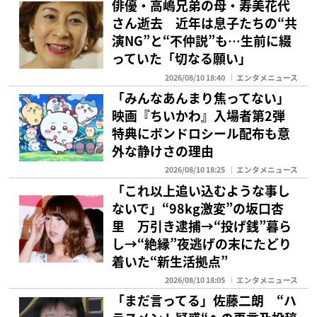
俳優・高嶋兄弟の母・寿美花代
さん逝去 近年は息子たちの“共
演NG”と“不仲説”も…生前に綴
っていた「切なる願い」
2026/08/10 18:40
エンタメニュース
「みんなあんまり焦ってない」
映画『ちいかわ』入場者第2弾
特典にボンドロシール配布も意
外な静けさの理由
2026/08/10 18:25
エンタメニュース
「これ以上追い込むような事し
ないで」“98kg激変”の坂口杏
里 万引き逮捕→“投げ銭”暮ら
し→“絶縁”夜逃げの末にたどり
着いた“新生活拠点”
2026/08/10 18:05
エンタメニュース
「まだ言ってる」佐藤二朗 “ハ