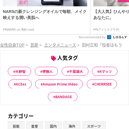
NARSの新クレンジングオイルで毎朝、メイク
【大人気】ひんや
映えする潤い美肌へ
あなたに。
PR(NARS on 美的.com)
PR(アイリスプラザ)
Recommended by
女性自身TOP
>
芸能
>
エンタメニュース
>
田村正和「役者はもう十分
人気タグ
大野智
堺雅人
千葉雄大
Aマッソ
ACEes
Amazon Prime Video
CHERRSEE
BANDAGE
カテゴリー
芸能
皇室
国内
海外
スポーツ