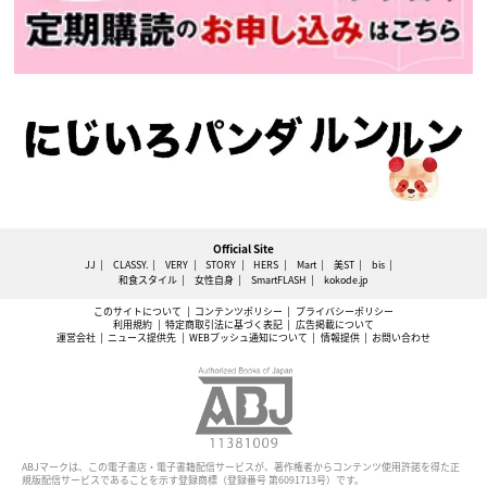
Official Site
JJ
CLASSY.
VERY
STORY
HERS
Mart
美ST
bis
和食スタイル
女性自身
SmartFLASH
kokode.jp
このサイトについて
コンテンツポリシー
プライバシーポリシー
利用規約
特定商取引法に基づく表記
広告掲載について
運営会社
ニュース提供先
WEBプッシュ通知について
情報提供
お問い合わせ
ABJマークは、この電子書店・電子書籍配信サービスが、著作権者からコンテンツ使用許諾を得た正
規版配信サービスであることを示す登録商標（登録番号 第6091713号）です。