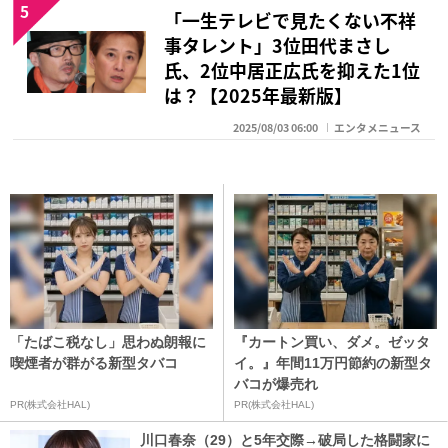
5
「一生テレビで見たくない不祥
事タレント」3位田代まさし
氏、2位中居正広氏を抑えた1位
は？【2025年最新版】
2025/08/03 06:00
エンタメニュース
「たばこ税なし」思わぬ朗報に
『カートン買い、ダメ。ゼッタ
喫煙者が群がる新型タバコ
イ。』年間11万円節約の新型タ
バコが爆売れ
PR(株式会社HAL)
PR(株式会社HAL)
川口春奈（29）と5年交際→破局した格闘家に