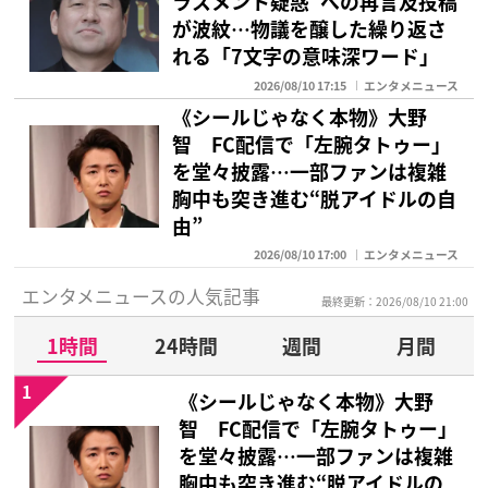
ラスメント疑惑“への再言及投稿
が波紋…物議を醸した繰り返さ
れる「7文字の意味深ワード」
2026/08/10 17:15
エンタメニュース
《シールじゃなく本物》大野
智 FC配信で「左腕タトゥー」
を堂々披露…一部ファンは複雑
胸中も突き進む“脱アイドルの自
由”
2026/08/10 17:00
エンタメニュース
エンタメニュースの人気記事
最終更新：2026/08/10 21:00
1時間
24時間
週間
月間
1
《シールじゃなく本物》大野
智 FC配信で「左腕タトゥー」
を堂々披露…一部ファンは複雑
胸中も突き進む“脱アイドルの