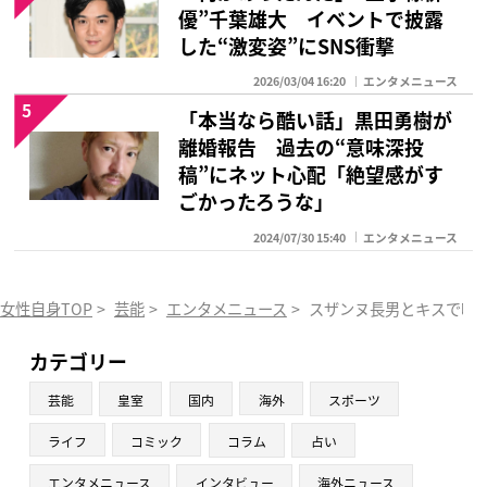
優”千葉雄大 イベントで披露
した“激変姿”にSNS衝撃
2026/03/04 16:20
エンタメニュース
5
「本当なら酷い話」黒田勇樹が
離婚報告 過去の“意味深投
稿”にネット心配「絶望感がす
ごかったろうな」
2024/07/30 15:40
エンタメニュース
女性自身TOP
>
芸能
>
エンタメニュース
>
スザンヌ長男とキスで囁
カテゴリー
芸能
皇室
国内
海外
スポーツ
ライフ
コミック
コラム
占い
エンタメニュース
インタビュー
海外ニュース