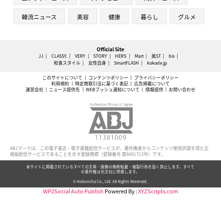
韓流ニュース
美容
健康
暮らし
グルメ
Official Site
JJ
CLASSY.
VERY
STORY
HERS
Mart
美ST
bis
和食スタイル
女性自身
SmartFLASH
kokode.jp
このサイトについて
コンテンツポリシー
プライバシーポリシー
利用規約
特定商取引法に基づく表記
広告掲載について
運営会社
ニュース提供先
WEBプッシュ通知について
情報提供
お問い合わせ
ABJマークは、この電子書店・電子書籍配信サービスが、著作権者からコンテンツ使用許諾を得た正
規版配信サービスであることを示す登録商標（登録番号 第6091713号）です。
本サイトに掲載されているすべての文章・画像の無断転載・複製行為を固く禁止します。すべて
の著作権は光文社に帰属します。
© Kobunsha Co., Ltd. All Rights Reserved.
WP2Social Auto Publish
Powered By :
XYZScripts.com