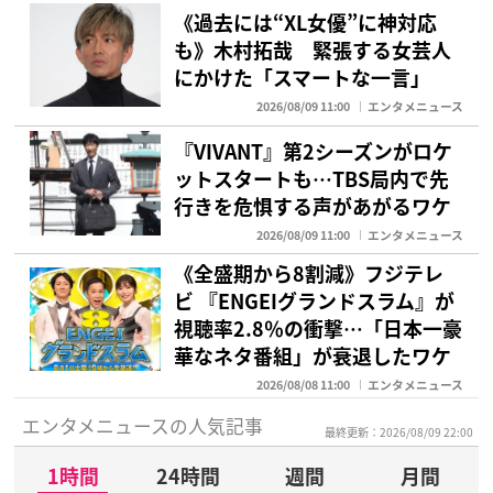
《過去には“XL女優”に神対応
も》木村拓哉 緊張する女芸人
にかけた「スマートな一言」
2026/08/09 11:00
エンタメニュース
『VIVANT』第2シーズンがロケ
ットスタートも…TBS局内で先
行きを危惧する声があがるワケ
2026/08/09 11:00
エンタメニュース
《全盛期から8割減》フジテレ
ビ 『ENGEIグランドスラム』が
視聴率2.8％の衝撃…「日本一豪
華なネタ番組」が衰退したワケ
2026/08/08 11:00
エンタメニュース
エンタメニュースの人気記事
最終更新：2026/08/09 22:00
1時間
24時間
週間
月間