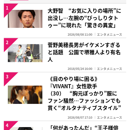
1
大野智 “お気に入りの場所”に
出没し…左腕の“びっしりタト
ゥー”に現れた「驚きの異変」
2026/08/08 11:00
エンタメニュース
2
菅野美穂長男がイケメンすぎる
と話題 公園で堺雅人より有名
人
2018/05/24 16:00
エンタメニュース
3
《目のやり場に困る》
『VIVANT』女性歌手
（30） “胸元ぽっかり”服に
ファン騒然…ファッションでも
貫く“オルタナティブスタイル”
2026/08/07 17:10
エンタメニュース
4
「何があったんだ」“王子様俳