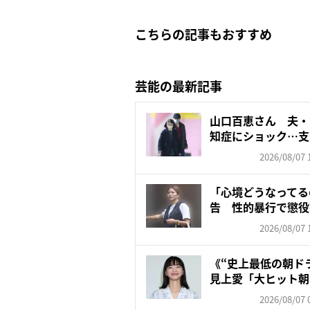
こちらの記事もおすすめ
芸能の最新記事
山口百恵さん 夫・
知症にショック…支
ゼン...
2026/08/07 
「心境どうなってる
告 性的暴行で懲役
レン...
2026/08/07 
《“史上最低の朝ド
見上愛「大ヒット朝
対...
2026/08/07 