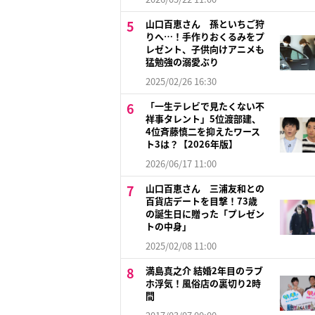
山口百恵さん 孫といちご狩
りへ…！手作りおくるみをプ
レゼント、子供向けアニメも
猛勉強の溺愛ぶり
2025/02/26 16:30
「一生テレビで見たくない不
祥事タレント」5位渡部建、
4位斉藤慎二を抑えたワース
ト3は？【2026年版】
2026/06/17 11:00
山口百恵さん 三浦友和との
百貨店デートを目撃！73歳
の誕生日に贈った「プレゼン
トの中身」
2025/02/08 11:00
満島真之介 結婚2年目のラブ
ホ浮気！風俗店の裏切り2時
間