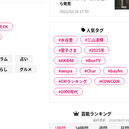
ら発見
2022/02/16 17:59
ECK
人気タグ
水谷豊
三山凌輝
愛子さま
2025年
ラム
占い
AKB48
BeeTV
らし
グルメ
aespa
Char
bayfm
CMランキング
COWCOW
2000年代
芸能ランキング
最終更新：2026/08/07 16
1時間
24時間
週間
月間