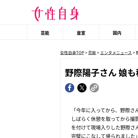
芸能
皇室
国内
女性自身TOP
>
芸能
>
エンタメニュース
>
野際陽子さん 娘
「今年に入ってから、野際さ
しばらく休憩を取ってから撮
を付けて現場入りした野際さ
完璧にこなして帰られました」