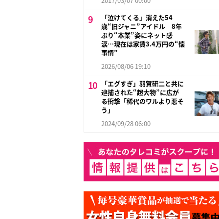
2017/03/07 00:00
「泣けてくる」消えた54
歳“旧ジャニ”アイドル 8年
ぶり“本業”姿にネット感
涙…現在は家賃3.4万円の“懐
事情”
2026/08/06 19:10
「エグすぎ」羽賀研二と共に
逮捕された“超大物”に広が
る衝撃「稀代のワルより悪そ
う」
2024/09/28 06:00