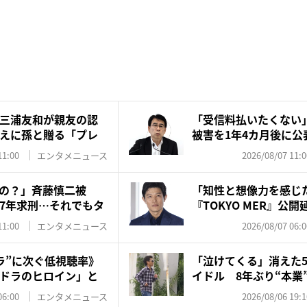
三浦友和が親友の認
「受信料払いたくない
えに孫と贈る「プレ
被害を1年4カ月後に公
は...
11:00
エンタメニュース
2026/08/07 11:0
の？」斉藤慎二被
「知性と想像力を感じ
7年求刑…それでもタ
『TOKYO MER』公
訳...
11:00
エンタメニュース
2026/08/07 06:0
ラ”に次ぐ低視聴率》
「泣けてくる」消えた5
ドラのヒロイン」と
イドル 8年ぶり“本業”
06:00
エンタメニュース
2026/08/06 19:1