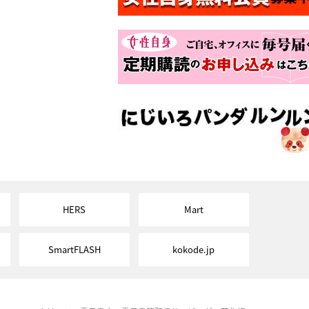
HERS
Mart
SmartFLASH
kokode.jp