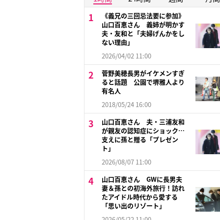
《義兄の三回忌法要に参加》
山口百恵さん 義姉が明かす
夫・友和と「夫婦げんかをし
ない理由」
2026/04/02 11:00
菅野美穂長男がイケメンすぎ
ると話題 公園で堺雅人より
有名人
2018/05/24 16:00
山口百恵さん 夫・三浦友和
が親友の認知症にショック…
支えに孫と贈る「プレゼン
ト」
2026/08/07 11:00
山口百恵さん GWに長男夫
妻＆孫との初海外旅行！訪れ
たアイドル時代から愛する
「思い出のリゾート」
2026/05/22 11:00