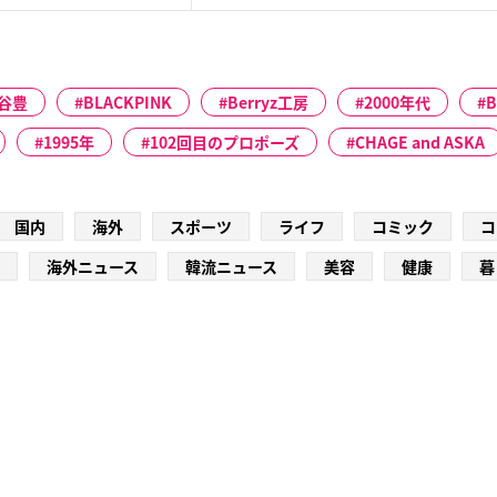
谷豊
BLACKPINK
Berryz工房
2000年代
B
1995年
102回目のプロポーズ
CHAGE and ASKA
国内
海外
スポーツ
ライフ
コミック
コ
海外ニュース
韓流ニュース
美容
健康
暮