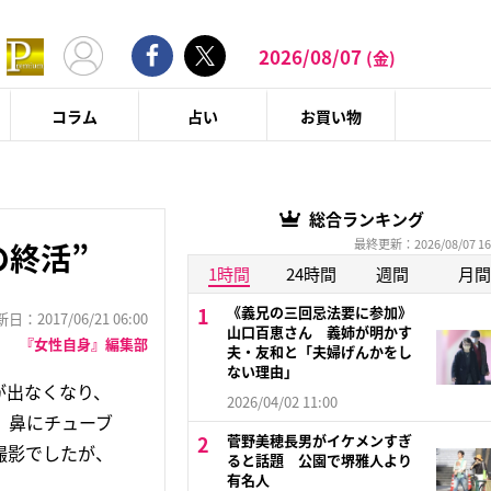
2026/08/07
(金)
コラム
占い
お買い物
総合ランキング
最終更新：2026/08/07 16
の終活”
1時間
24時間
週間
月間
《義兄の三回忌法要に参加》
：2017/06/21 06:00
山口百恵さん 義姉が明かす
『女性自身』編集部
夫・友和と「夫婦げんかをし
ない理由」
が出なくなり、
2026/04/02 11:00
、鼻にチューブ
菅野美穂長男がイケメンすぎ
撮影でしたが、
ると話題 公園で堺雅人より
有名人