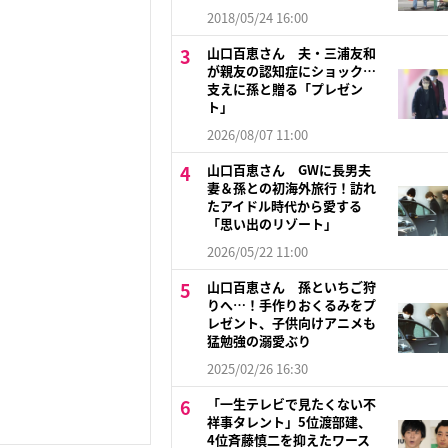
2018/05/24 16:00
山口百恵さん 夫・三浦友和
が親友の認知症にショック…
支えに孫と贈る「プレゼン
ト」
2026/08/07 11:00
山口百恵さん GWに長男夫
妻＆孫との初海外旅行！訪れ
たアイドル時代から愛する
「思い出のリゾート」
2026/05/22 11:00
山口百恵さん 孫といちご狩
りへ…！手作りおくるみをプ
レゼント、子供向けアニメも
猛勉強の溺愛ぶり
2025/02/26 16:30
「一生テレビで見たくない不
祥事タレント」5位渡部建、
4位斉藤慎二を抑えたワース