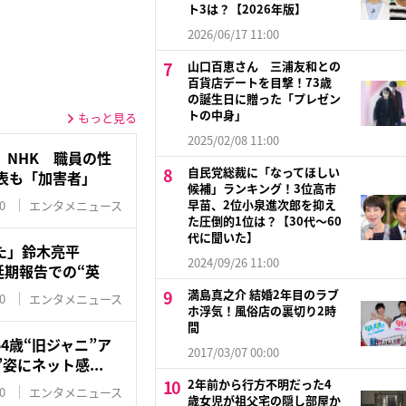
ト3は？【2026年版】
2026/06/17 11:00
山口百恵さん 三浦友和との
百貨店デートを目撃！73歳
の誕生日に贈った「プレゼン
トの中身」
もっと見る
2025/02/08 11:00
」NHK 職員の性
自民党総裁に「なってほしい
表も「加害者」
候補」ランキング！3位高市
早苗、2位小泉進次郎を抑え
0
エンタメニュース
た圧倒的1位は？【30代〜60
代に聞いた】
た」鈴木亮平
2024/09/26 11:00
開延期報告での“英
満島真之介 結婚2年目のラブ
0
エンタメニュース
ホ浮気！風俗店の裏切り2時
間
4歳“旧ジャニ”ア
2017/03/07 00:00
姿にネット感...
2年前から行方不明だった4
0
エンタメニュース
歳女児が祖父宅の隠し部屋か