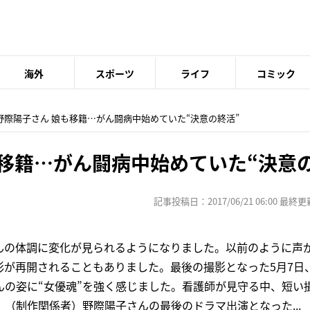
海外
スポーツ
ライフ
コミック
 野際陽子さん 娘も移籍…がん闘病中始めていた“決意の終活”
も移籍…がん闘病中始めていた“決意
記事投稿日：2017/06/21 06:00 最終更新日
んの体調に変化が見られるようになりました。以前のように声
影が再開されることもありました。最後の撮影となった5月7日
んの姿に“女優魂”を強く感じました。看護師が見守る中、短い
（制作関係者）野際陽子さんの最後のドラマ出演となった...