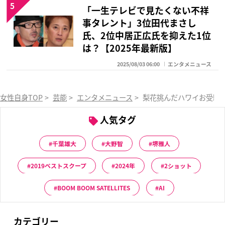
5
「一生テレビで見たくない不祥
事タレント」3位田代まさし
氏、2位中居正広氏を抑えた1位
は？【2025年最新版】
2025/08/03 06:00
エンタメニュース
女性自身TOP
>
芸能
>
エンタメニュース
>
梨花挑んだハワイお受験
人気タグ
千葉雄大
大野智
堺雅人
2019ベストスクープ
2024年
2ショット
BOOM BOOM SATELLITES
AI
カテゴリー