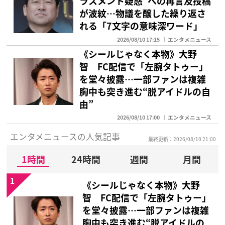
ラスメント疑惑“への再言及投稿
が波紋…物議を醸した繰り返さ
れる「7文字の意味深ワード」
2026/08/10 17:15
エンタメニュース
《シールじゃなく本物》大野
智 FC配信で「左腕タトゥー」
を堂々披露…一部ファンは複雑
胸中も突き進む“脱アイドルの自
由”
2026/08/10 17:00
エンタメニュース
エンタメニュースの人気記事
最終更新：2026/08/10 21:00
1時間
24時間
週間
月間
1
《シールじゃなく本物》大野
智 FC配信で「左腕タトゥー」
を堂々披露…一部ファンは複雑
胸中も突き進む“脱アイドルの