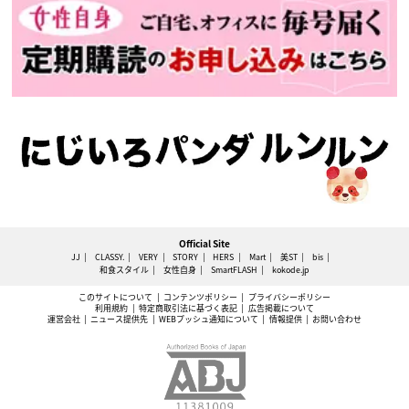
Official Site
JJ
CLASSY.
VERY
STORY
HERS
Mart
美ST
bis
和食スタイル
女性自身
SmartFLASH
kokode.jp
このサイトについて
コンテンツポリシー
プライバシーポリシー
利用規約
特定商取引法に基づく表記
広告掲載について
運営会社
ニュース提供先
WEBプッシュ通知について
情報提供
お問い合わせ