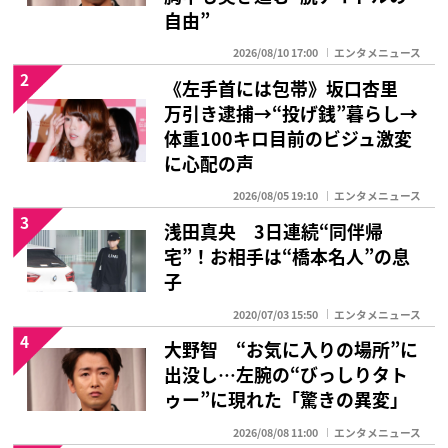
自由”
2026/08/10 17:00
エンタメニュース
2
《左手首には包帯》坂口杏里
万引き逮捕→“投げ銭”暮らし→
体重100キロ目前のビジュ激変
に心配の声
2026/08/05 19:10
エンタメニュース
3
浅田真央 3日連続“同伴帰
宅”！お相手は“橋本名人”の息
子
2020/07/03 15:50
エンタメニュース
4
大野智 “お気に入りの場所”に
出没し…左腕の“びっしりタト
ゥー”に現れた「驚きの異変」
2026/08/08 11:00
エンタメニュース