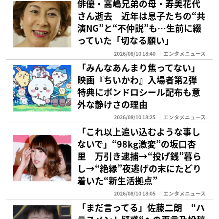
俳優・高嶋兄弟の母・寿美花代
さん逝去 近年は息子たちの“共
演NG”と“不仲説”も…生前に綴
っていた「切なる願い」
2026/08/10 18:40
エンタメニュース
「みんなあんまり焦ってない」
映画『ちいかわ』入場者第2弾
特典にボンドロシール配布も意
外な静けさの理由
2026/08/10 18:25
エンタメニュース
「これ以上追い込むような事し
ないで」“98kg激変”の坂口杏
里 万引き逮捕→“投げ銭”暮ら
し→“絶縁”夜逃げの末にたどり
着いた“新生活拠点”
2026/08/10 18:05
エンタメニュース
「まだ言ってる」佐藤二朗 “ハ